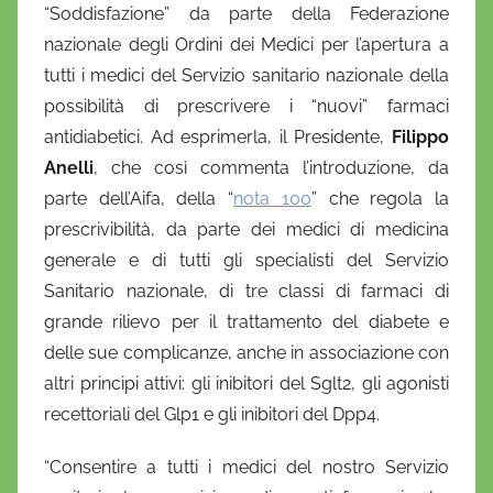
“Soddisfazione” da parte della Federazione
D
nazionale degli Ordini dei Medici per l’apertura a
a
tutti i medici del Servizio sanitario nazionale della
n
possibilità di prescrivere i “nuovi” farmaci
i
antidiabetici
. Ad esprimerla, il Presidente,
Filippo
e
Anelli
, che così commenta l’introduzione, da
l
a
parte dell’Aifa, della “
nota 100
” che regola la
D
prescrivibilità, da parte dei medici di medicina
'
generale e di tutti gli specialisti del Servizio
O
Sanitario nazionale, di tre classi di farmaci di
n
grande rilievo per il trattamento del diabete e
o
delle sue complicanze, anche in associazione con
f
altri principi attivi: gli inibitori del Sglt2, gli agonisti
r
recettoriali del Glp1 e gli inibitori del Dpp4.
i
o
“Consentire a tutti i medici del nostro Servizio