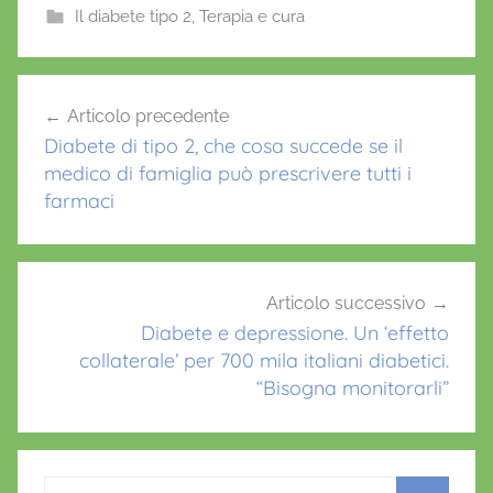
e
er
l
s
e
Il diabete tipo 2
,
Terapia e cura
b
A
st
M
o
p
Navigazione
M
Articolo precedente
o
p
articoli
G
Diabete di tipo 2, che cosa succede se il
k
,
medico di famiglia può prescrivere tutti i
N
farmaci
o
t
a
1
Articolo successivo
Diabete e depressione. Un ‘effetto
0
collaterale’ per 700 mila italiani diabetici.
0
“Bisogna monitorarli”
Ricerca