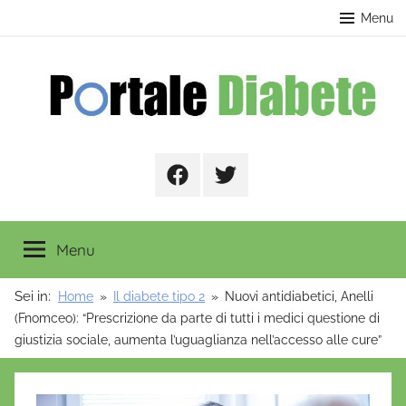
Salta
contenuto
Menu
al
contenuto
Portale
Facebook
Twitter
Diabete
Menu
Sei in:
Home
Il diabete tipo 2
Nuovi antidiabetici, Anelli
(Fnomceo): “Prescrizione da parte di tutti i medici questione di
giustizia sociale, aumenta l’uguaglianza nell’accesso alle cure”