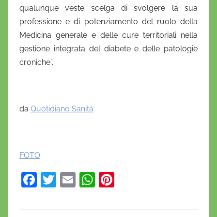
qualunque veste scelga di svolgere la sua
professione e di potenziamento del ruolo della
Medicina generale e delle cure territoriali nella
gestione integrata del diabete e delle patologie
croniche”.
da
Quotidiano Sanità
FOTO
F
T
E
W
Pi
a
w
m
h
nt
c
itt
ai
at
er