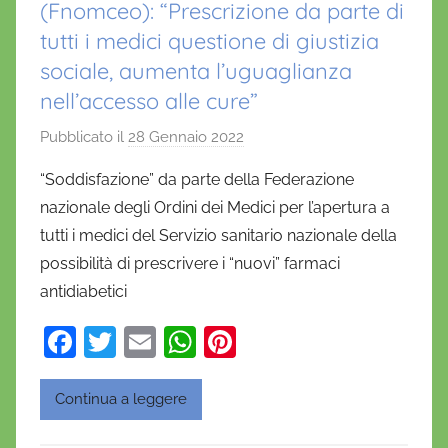
(Fnomceo): “Prescrizione da parte di
tutti i medici questione di giustizia
sociale, aumenta l’uguaglianza
nell’accesso alle cure”
Pubblicato il
28 Gennaio 2022
d
i
“Soddisfazione” da parte della Federazione
D
nazionale degli Ordini dei Medici per l’apertura a
a
tutti i medici del Servizio sanitario nazionale della
n
possibilità di prescrivere i “nuovi” farmaci
i
antidiabetici
e
l
F
T
E
W
Pi
a
a
w
m
h
nt
D
c
itt
ai
at
er
'
Continua a leggere
O
e
er
l
s
e