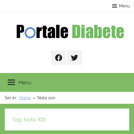
Salta
contenuto
Menu
al
contenuto
Portale
Facebook
Twitter
Diabete
Menu
Sei in:
Home
Nota 100
Tag:
Nota 100