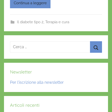
n
c
itt
ai
at
er
Continua a leggere
o
e
er
l
s
e
f
b
A
st
r
Il diabete tipo 2
,
Terapia e cura
o
p
i
o
o
p
k
Ricerca
per:
Cerca
Newsletter
Per l'iscrizione alla newsletter
Articoli recenti