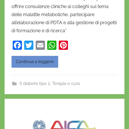
D
offrire consulenze cliniche ai colleghi sul tema
a
delle malattie metaboliche, partecipare
n
all’elaborazione di PDTA e alla gestione di progetti
i
di formazione e di ricerca”
e
l
F
T
E
W
Pi
a
a
w
m
h
nt
D
c
itt
ai
at
er
'
Continua a leggere
O
e
er
l
s
e
n
b
A
st
Il diabete tipo 2
,
Terapia e cura
o
o
p
f
o
p
r
i
k
o