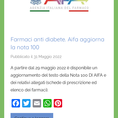
Farmaci anti diabete. Aifa aggiorna
la nota 100
Pubblicato il
31 Maggio 2022
d
i
A partire dal 29 maggio 2022 è disponibile un
D
aggiornamento del testo della Nota 100 DI AIFA e
a
dei relativi allegati (schede di prescrizione ed
n
elenco dei farmaci).
i
e
F
T
E
W
Pi
l
a
w
m
h
nt
a