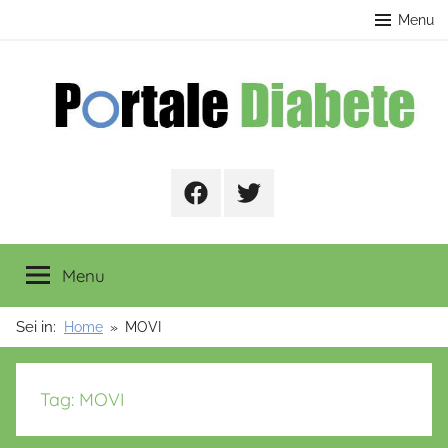
Salta
contenuto
Menu
al
contenuto
Portale
Facebook
Twitter
Diabete
Menu
Sei in:
Home
MOVI
Tag:
MOVI