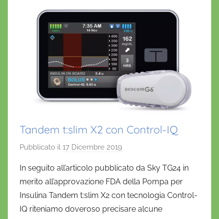
k
Tandem t:slim X2 con Control-IQ
Pubblicato il
17 Dicembre 2019
d
i
In seguito all’articolo pubblicato da Sky TG24 in
D
merito all’approvazione FDA della Pompa per
a
Insulina Tandem t:slim X2 con tecnologia Control-
n
IQ riteniamo doveroso precisare alcune
i