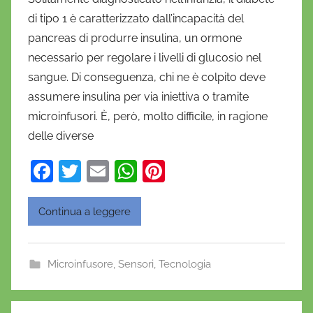
D
di tipo 1 è caratterizzato dall’incapacità del
a
pancreas di produrre insulina, un ormone
n
necessario per regolare i livelli di glucosio nel
i
sangue. Di conseguenza, chi ne è colpito deve
e
assumere insulina per via iniettiva o tramite
l
a
microinfusori. È, però, molto difficile, in ragione
D
delle diverse
'
F
T
E
W
Pi
O
a
w
m
h
nt
n
o
c
itt
ai
at
er
Continua a leggere
f
e
er
l
s
e
r
b
A
st
i
Microinfusore
,
Sensori
,
Tecnologia
o
p
o
o
p