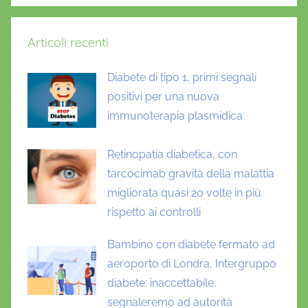
,
d
Articoli recenti
i
a
Diabete di tipo 1, primi segnali
b
positivi per una nuova
e
t
immunoterapia plasmidica
e
t
Retinopatia diabetica, con
i
tarcocimab gravità della malattia
p
migliorata quasi 20 volte in più
o
rispetto ai controlli
1
,
Bambino con diabete fermato ad
d
aeroporto di Londra, Intergruppo
i
diabete: inaccettabile,
a
segnaleremo ad autorità