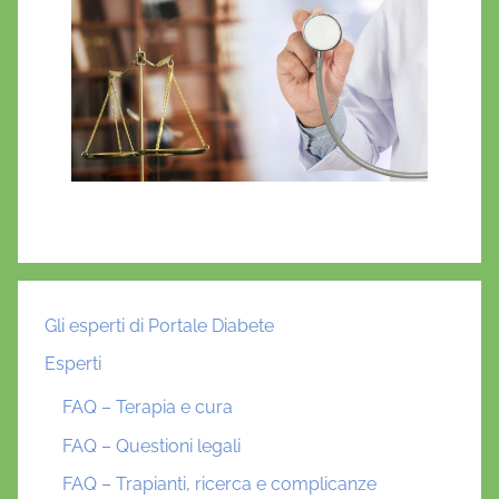
e
n
z
a
r
e
n
a
l
e
,
Gli esperti di Portale Diabete
i
Esperti
p
e
FAQ – Terapia e cura
r
FAQ – Questioni legali
g
FAQ – Trapianti, ricerca e complicanze
l