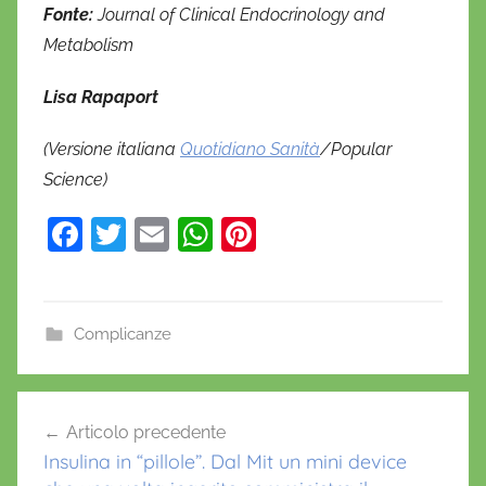
Fonte:
Journal of Clinical Endocrinology and
Metabolism
Lisa Rapaport
(Versione italiana
Quotidiano Sanità
/Popular
Science)
F
T
E
W
Pi
a
w
m
h
nt
c
itt
ai
at
er
e
er
l
s
e
Complicanze
b
A
st
c
o
p
Navigazione
o
Articolo precedente
o
p
articoli
m
Insulina in “pillole”. Dal Mit un mini device
k
p