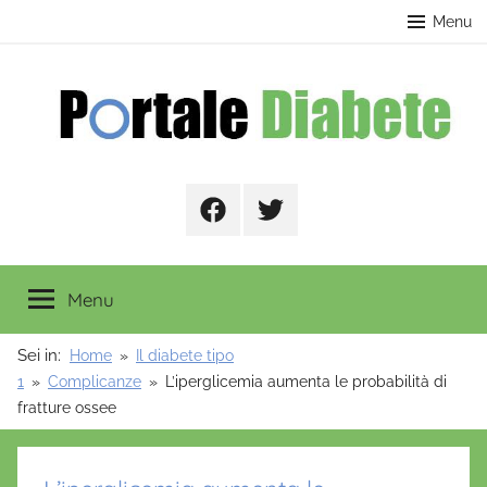
Salta
contenuto
Menu
al
contenuto
Portale
Facebook
Twitter
Diabete
Menu
Sei in:
Home
Il diabete tipo
1
Complicanze
L’iperglicemia aumenta le probabilità di
fratture ossee