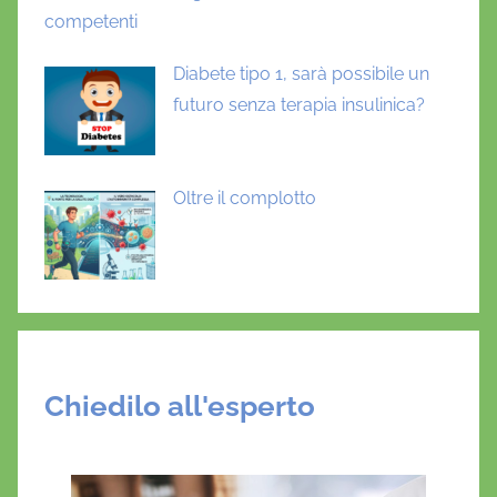
b
competenti
e
t
Diabete tipo 1, sarà possibile un
e
futuro senza terapia insulinica?
t
i
p
Oltre il complotto
o
2
,
i
n
s
u
Chiedilo all'esperto
ff
i
c
i