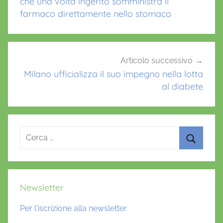
che una volta ingerito somministra il
l
farmaco direttamente nello stomaco
i
c
a
n
Articolo successivo
Milano ufficializza il suo impegno nella lotta
z
al diabete
e
d
i
a
Ricerca
b
per:
e
Cerca
t
i
Newsletter
c
h
Per l'iscrizione alla newsletter
e