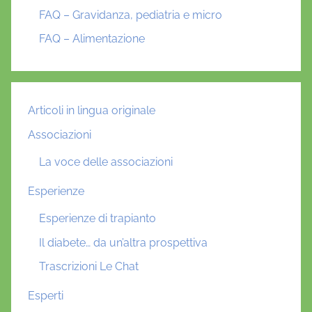
i
FAQ – Gravidanza, pediatria e micro
c
FAQ – Alimentazione
e
m
i
a
Articoli in lingua originale
Associazioni
La voce delle associazioni
Esperienze
Esperienze di trapianto
Il diabete… da un’altra prospettiva
Trascrizioni Le Chat
Esperti