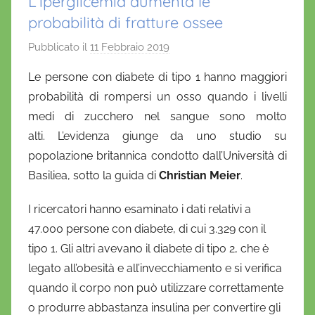
L’iperglicemia aumenta le
probabilità di fratture ossee
Pubblicato il
11 Febbraio 2019
d
i
Le persone con diabete di tipo 1 hanno maggiori
D
probabilità di rompersi un osso quando i livelli
a
medi di zucchero nel sangue sono molto
n
alti. L’evidenza giunge da uno studio su
i
popolazione britannica condotto dall’Università di
e
Basiliea
, sotto la guida di
Christian Meier
l
.
a
I ricercatori hanno esaminato i dati relativi a
D
47.000 persone con diabete, di cui 3.329 con il
'
tipo 1. Gli altri avevano il diabete di tipo 2, che è
O
n
legato all’obesità e all’invecchiamento e si verifica
o
quando il corpo non può utilizzare correttamente
f
o produrre abbastanza insulina per convertire gli