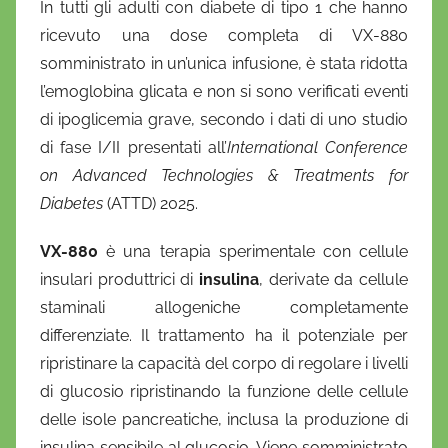
In tutti gli adulti con diabete di tipo 1 che hanno
D
ricevuto una dose completa di VX-880
a
somministrato in un’unica infusione, è stata ridotta
n
l’emoglobina glicata e non si sono verificati eventi
i
di ipoglicemia grave
, secondo i dati di uno studio
e
di fase I/II presentati all’
l
International Conference
a
on Advanced Technologies & Treatments for
D
Diabetes
(ATTD) 2025.
'
VX-880
è una terapia sperimentale con cellule
O
n
insulari produttrici di
insulina
, derivate da cellule
o
staminali allogeniche completamente
f
differenziate. Il trattamento ha il potenziale per
r
ripristinare la capacità del corpo di regolare i livelli
i
di glucosio ripristinando la funzione delle cellule
o
delle isole pancreatiche, inclusa la produzione di
insulina sensibile al glucosio. Viene somministrato