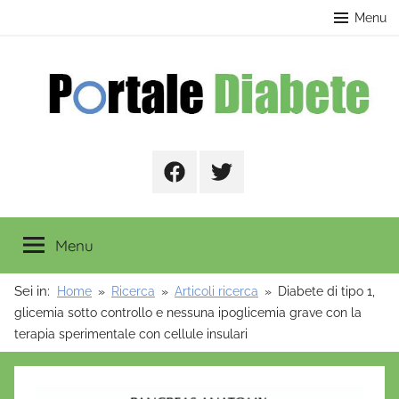
Salta
contenuto
Menu
al
contenuto
Portale
Facebook
Twitter
Diabete
Menu
Sei in:
Home
Ricerca
Articoli ricerca
Diabete di tipo 1,
glicemia sotto controllo e nessuna ipoglicemia grave con la
terapia sperimentale con cellule insulari