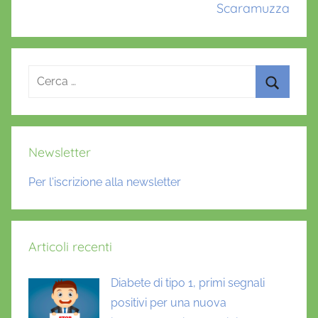
Scaramuzza
s
t
u
d
Ricerca
i
per:
o
Cerca
F
O
Newsletter
R
W
Per l'iscrizione alla newsletter
A
R
D
Articoli recenti
,
V
Diabete di tipo 1, primi segnali
X
-
positivi per una nuova