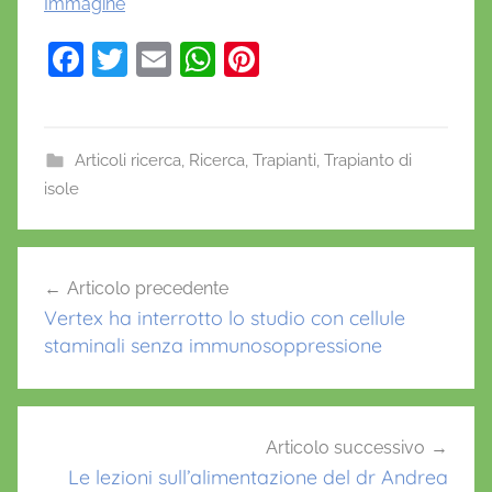
Immagine
F
T
E
W
Pi
a
w
m
h
nt
c
itt
ai
at
er
e
er
l
s
e
Articoli ricerca
,
Ricerca
,
Trapianti
,
Trapianto di
isole
b
A
st
o
p
A
Navigazione
o
p
T
Articolo precedente
k
articoli
T
Vertex ha interrotto lo studio con cellule
D
staminali senza immunosoppressione
2
0
2
5
Articolo successivo
,
Le lezioni sull’alimentazione del dr Andrea