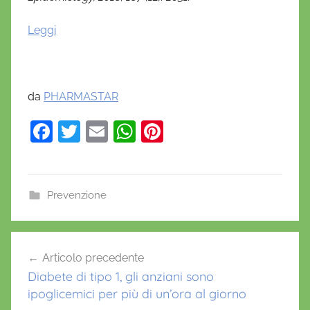
Leggi
da
PHARMASTAR
F
T
E
W
Pi
a
w
m
h
nt
c
itt
ai
at
er
e
er
l
s
e
Prevenzione
b
A
st
o
p
Navigazione
Articolo precedente
o
p
articoli
Diabete di tipo 1, gli anziani sono
k
ipoglicemici per più di un’ora al giorno