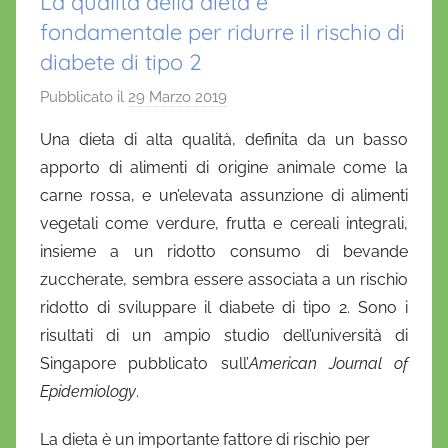
La qualità della dieta è
fondamentale per ridurre il rischio di
diabete di tipo 2
Pubblicato il
29 Marzo 2019
d
i
Una dieta di alta qualità, definita da un basso
D
apporto di alimenti di origine animale come la
a
carne rossa, e un’elevata assunzione di alimenti
n
vegetali come verdure, frutta e cereali integrali,
i
insieme a un ridotto consumo di bevande
e
zuccherate, sembra essere associata a un rischio
l
a
ridotto di sviluppare il diabete di tipo 2. Sono i
D
risultati di un ampio studio dell’università di
'
Singapore pubblicato sull’
American Journal of
O
Epidemiology
.
n
o
La dieta è un importante fattore di rischio per