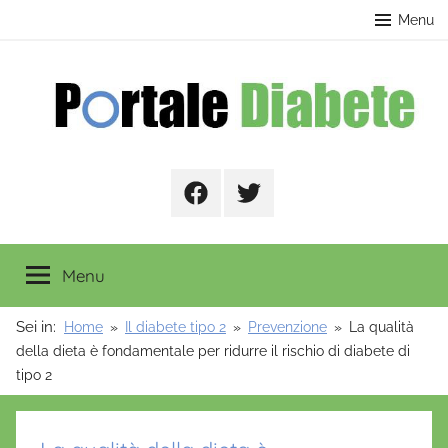
Salta
contenuto
Menu
al
contenuto
Portale
Facebook
Twitter
Diabete
Menu
Sei in:
Home
Il diabete tipo 2
Prevenzione
La qualità
della dieta è fondamentale per ridurre il rischio di diabete di
tipo 2