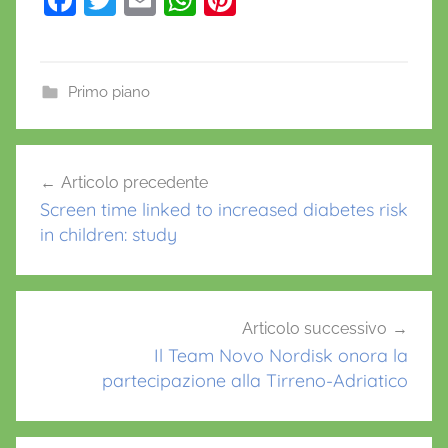
a
w
m
h
nt
c
itt
ai
at
er
e
er
l
s
e
Primo piano
b
A
st
o
p
Navigazione
Articolo precedente
o
p
articoli
Screen time linked to increased diabetes risk
k
in children: study
Articolo successivo
Il Team Novo Nordisk onora la
partecipazione alla Tirreno-Adriatico