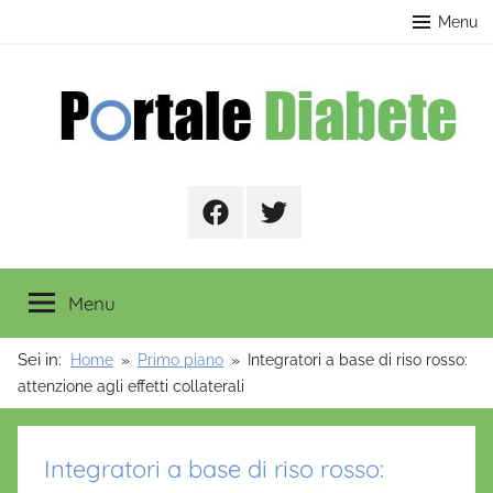
Salta
contenuto
Menu
al
contenuto
Portale
Facebook
Twitter
Diabete
Menu
Sei in:
Home
Primo piano
Integratori a base di riso rosso:
attenzione agli effetti collaterali
Integratori a base di riso rosso: