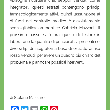
«Bisogna ricordare che, seppur venduti come
integratori, questi estratti contengono principi
farmacologicamente attivi, quindi l’assunzione al
di fuori del controllo medico è assolutamente
sconsigliabile» ammonisce Gabriela Mazzanti. Il
prossimo passo sarà ora quello di testare in
laboratorio la quantità di principi attivi presenti nei
diversi tipi di integratori a base di estratto di riso
rosso venduti, per avere un quadro più chiaro del
problema e pianificare possibili interventi.
di Stefano Massarelli
F
T
E
W
Pi