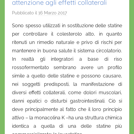
attenzione agli effetti collaterali
Pubblicato il
16 Marzo 2017
d
i
Sono spesso utilizzati in sostituzione delle statine
D
per controllare il colesterolo alto, in quanto
a
ritenuti un rimedio naturale e privo di rischi per
n
mantenere in buona salute il sistema circolatorio.
i
In realtà gli integratori a base di riso
e
rossofermentato sembrano avere un profilo
l
a
simile a quello delle statine e possono causare,
D
nei soggetti predisposti, la manifestazione di
'
diversi effetti collaterali, come dolori muscolari,
O
danni epatici o disturbi gastrointestinali. Ciò si
n
deve principalmente al fatto che il loro principio
o
attivo – la monacolina K –ha una struttura chimica
f
identica a quella di una delle statine più
r