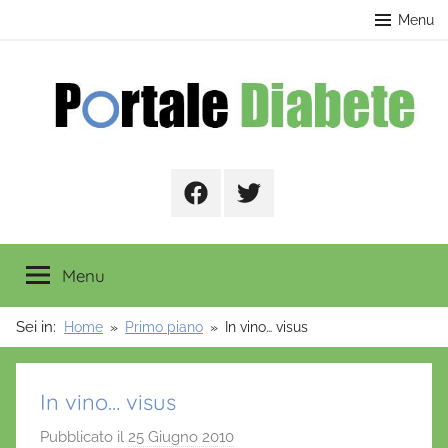
Salta
contenuto
Menu
al
contenuto
Portale
Facebook
Twitter
Diabete
Menu
Sei in:
Home
Primo piano
In vino… visus
In vino… visus
Pubblicato il
25 Giugno 2010
d