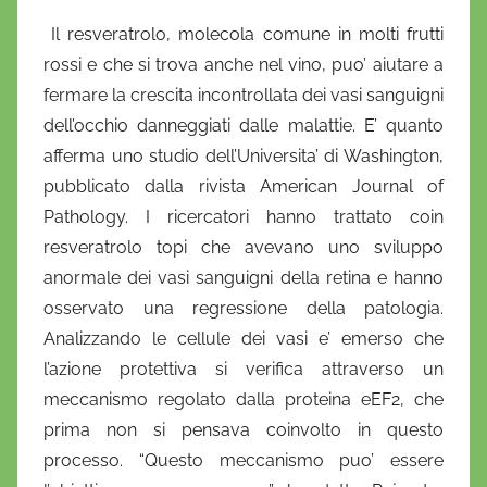
i
Il resveratrolo, molecola comune in molti frutti
D
rossi e che si trova anche nel vino, puo’ aiutare a
a
fermare la crescita incontrollata dei vasi sanguigni
n
dell’occhio danneggiati dalle malattie. E’ quanto
i
afferma uno studio dell’Universita’ di Washington,
e
pubblicato dalla rivista American Journal of
l
a
Pathology. I ricercatori hanno trattato coin
D
resveratrolo topi che avevano uno sviluppo
'
anormale dei vasi sanguigni della retina e hanno
O
osservato una regressione della patologia.
n
Analizzando le cellule dei vasi e’ emerso che
o
l’azione protettiva si verifica attraverso un
f
meccanismo regolato dalla proteina eEF2, che
r
prima non si pensava coinvolto in questo
i
processo. “Questo meccanismo puo’ essere
o