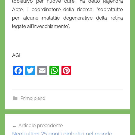
l’obiettivo per nuove cure”, ha detto Rajendra
Apte, il coordinatore della ricerca, “soprattutto
per alcune malattie degenerative della retina
legate all’invecchiamento”.
AGI
F
T
E
W
Pi
a
w
m
h
nt
c
itt
ai
at
er
e
er
l
s
e
Primo piano
b
A
st
o
p
Navigazione
Articolo precedente
o
p
articoli
Negli ultimi 25 anni i diabetici nel mondo