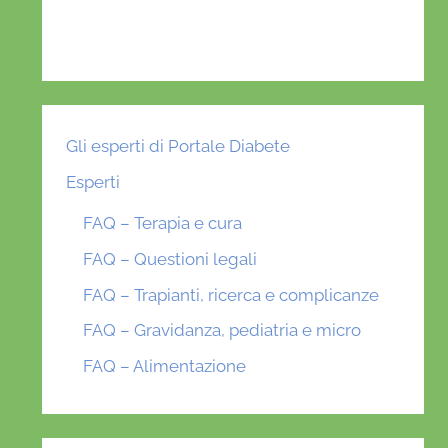
Gli esperti di Portale Diabete
Esperti
FAQ – Terapia e cura
FAQ – Questioni legali
FAQ – Trapianti, ricerca e complicanze
FAQ – Gravidanza, pediatria e micro
FAQ – Alimentazione