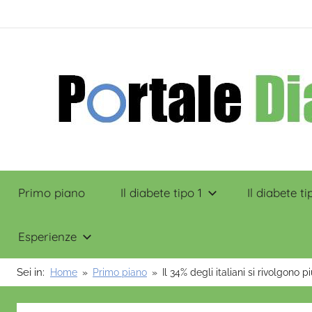
Salta
contenuto
al
contenuto
Portale
Primo piano
Il diabete tipo 1
Il diabete ti
Diabete
Esperienze
Sei in:
Home
Primo piano
Il 34% degli italiani si rivolgono 