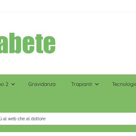
po 2
Gravidanza
Trapianti
Tecnologi
più al web che al dottore