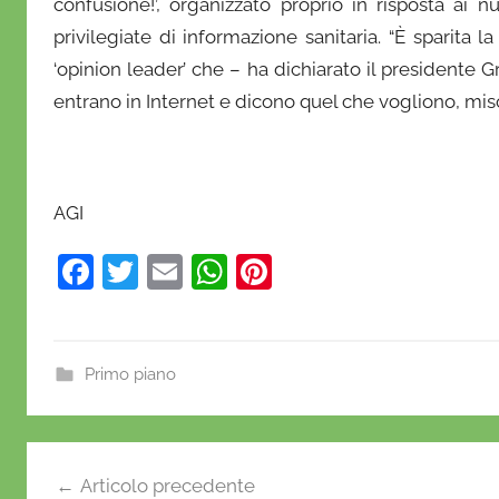
confusione!’, organizzato proprio in risposta ai 
r
privilegiate di informazione sanitaria. “È sparita l
i
‘opinion leader’ che – ha dichiarato il presidente G
o
entrano in Internet e dicono quel che vogliono, mi
AGI
F
T
E
W
Pi
a
w
m
h
nt
c
itt
ai
at
er
e
er
l
s
e
Primo piano
b
A
st
o
p
Navigazione
o
p
Articolo precedente