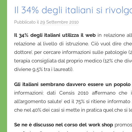
Il 34% degli italiani si rivo
Pubblicato il
29 Settembre 2010
d
i
Il 34% degli italiani utilizza il web
in relazione a
D
relazione al livello di istruzione. Ciò vuol dire ch
a
dottore’, per cercare informazioni sulle patologie (29
n
terapia consigliata dal proprio medico (12% che diven
i
e
diviene 9,5% tra i laureati).
l
a
Gli italiani sembrano davvero essere un popolo
D
informazioni: dati Censis 2010 affermano che 
'
all’argomento salute’ ed il 75% si ritiene informat
O
che nel 40% dei casi si mette in pratica quel che si 
n
o
Se ne è discusso nel corso del work shop
promoss
f