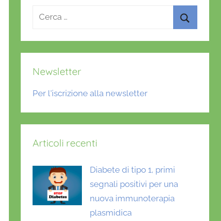
Ricerca
per:
Cerca
Newsletter
Per l'iscrizione alla newsletter
Articoli recenti
Diabete di tipo 1, primi
segnali positivi per una
nuova immunoterapia
plasmidica