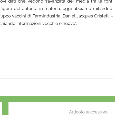
nuovi dati che vedono ‘l’avanzata dei medià tra le fonti
a figura dell’autorità in materia, oggi abbiamo miliardi di
ruppo vaccini di Farmindustria, Daniel Jacques Cristelli –
schiando informazioni vecchie e nuove”.
Articolo successivo