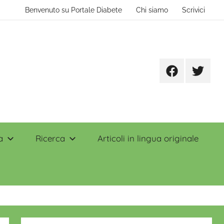
Benvenuto su Portale Diabete
Chi siamo
Scrivici
Facebook
Twitter
a
Ricerca
Articoli in lingua originale