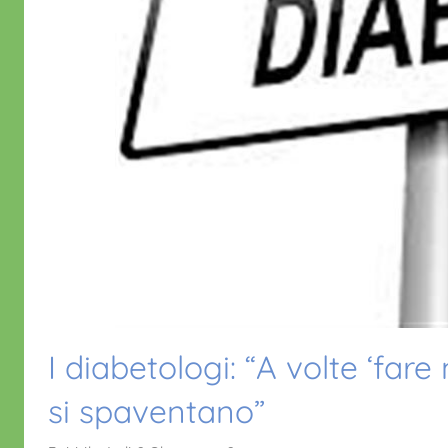
I diabetologi: “A volte ‘far
si spaventano”