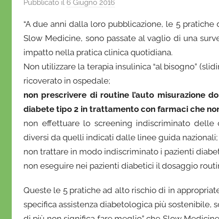
Pubblicato il
6 Giugno 2016
d
i
“A due anni dalla loro pubblicazione, le 5 pratiche
D
Slow Medicine, sono passate al vaglio di una survey
a
impatto nella pratica clinica quotidiana.
n
Non utilizzare la terapia insulinica “al bisogno” (sli
i
e
ricoverato in ospedale;
l
non prescrivere di routine l’auto misurazione d
a
diabete tipo 2 in trattamento con farmaci che n
D
non effettuare lo screening indiscriminato dell
'
diversi da quelli indicati dalle linee guida nazionali;
O
non trattare in modo indiscriminato i pazienti diabet
n
non eseguire nei pazienti diabetici il dosaggio routi
o
f
Queste le 5 pratiche ad alto rischio di in appropriate
r
specifica assistenza diabetologica più sostenibile, so
i
di più non significa fare meglio” che Slow Medicine p
o