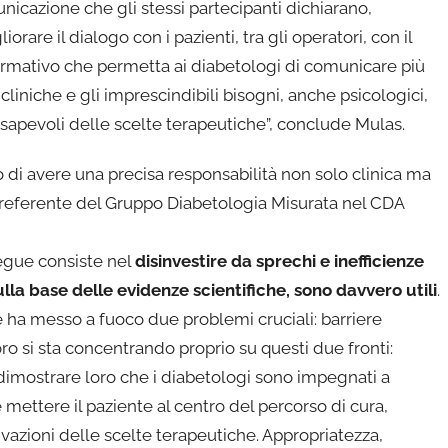
unicazione che gli stessi partecipanti dichiarano,
are il dialogo con i pazienti, tra gli operatori, con il
formativo che permetta ai diabetologi di comunicare più
 cliniche e gli imprescindibili bisogni, anche psicologici,
nsapevoli delle scelte terapeutiche”, conclude Mulas.
o di avere una precisa responsabilità non solo clinica ma
 referente del Gruppo Diabetologia Misurata nel CDA
segue consiste nel
disinvestire da sprechi e inefficienze
sulla base delle evidenze scientifiche, sono davvero utili
.
e ha messo a fuoco due problemi cruciali: barriere
voro si sta concentrando proprio su questi due fronti:
r dimostrare loro che i diabetologi sono impegnati a
e mettere il paziente al centro del percorso di cura,
ioni delle scelte terapeutiche. Appropriatezza,