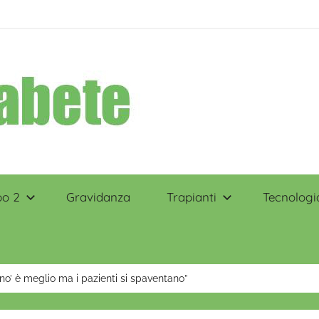
po 2
Gravidanza
Trapianti
Tecnologi
eno’ è meglio ma i pazienti si spaventano”