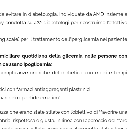
 da evitare in diabetologia, individuate da AMD insieme a
 condotta su 422 diabetologi per ricostruirne l’effettivo
ding scale) per il trattamento dell’iperglicemia nel paziente
omiciliare quotidiana della glicemia nelle persone con
on causano ipoglicemia
;
e complicanze croniche del diabetico con modi e tempi
ici con farmaci antiaggreganti piastrinici;
nario di c-peptide ematico”.
zza che erano state stilate con l’obiettivo di “favorire una
bria, rispettosa e giusta, in linea con l’approccio del “fare
orta avanti in Italia, ispirandosi al progetto statunitense