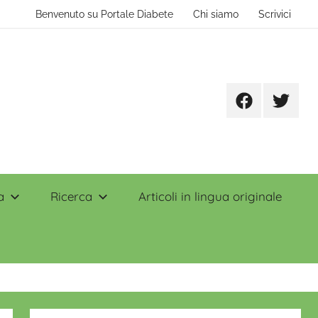
Benvenuto su Portale Diabete
Chi siamo
Scrivici
Facebook
Twitter
a
Ricerca
Articoli in lingua originale