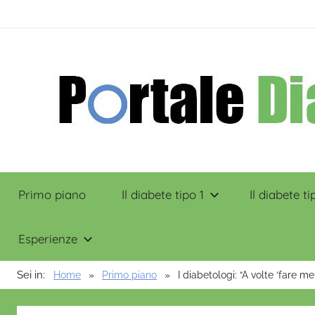
Salta
contenuto
al
contenuto
Portale
Primo piano
Il diabete tipo 1
Il diabete ti
Diabete
Esperienze
Sei in:
Home
Primo piano
I diabetologi: “A volte ‘fare m