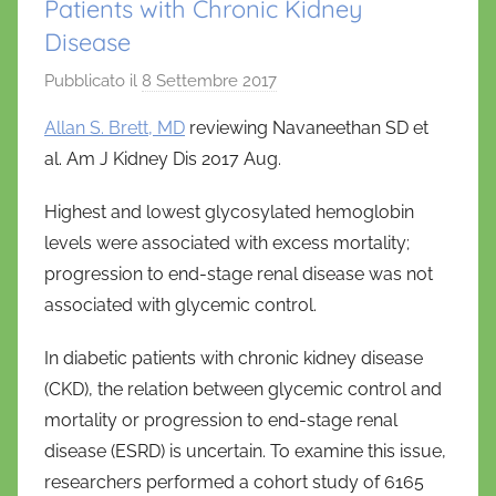
Patients with Chronic Kidney
Disease
Pubblicato il
8 Settembre 2017
d
i
Allan S. Brett, MD
reviewing Navaneethan SD et
D
al. Am J Kidney Dis 2017 Aug.
a
n
Highest and lowest glycosylated hemoglobin
i
levels were associated with excess mortality;
e
progression to end-stage renal disease was not
l
associated with glycemic control.
a
D
In diabetic patients with chronic kidney disease
'
(CKD), the relation between glycemic control and
O
mortality or progression to end-stage renal
n
disease (ESRD) is uncertain. To examine this issue,
o
researchers performed a cohort study of 6165
f