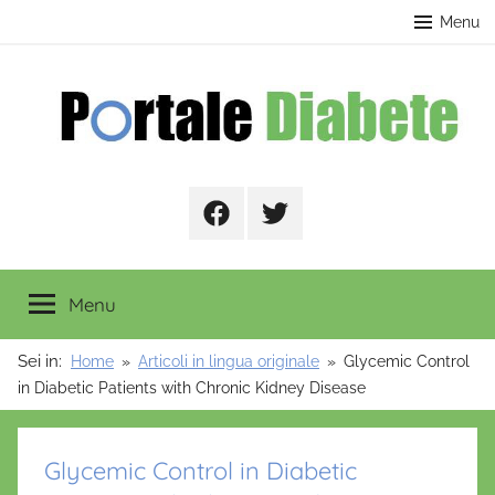
Salta
contenuto
Menu
al
contenuto
Portale
Facebook
Twitter
Diabete
Menu
Sei in:
Home
Articoli in lingua originale
Glycemic Control
in Diabetic Patients with Chronic Kidney Disease
Glycemic Control in Diabetic