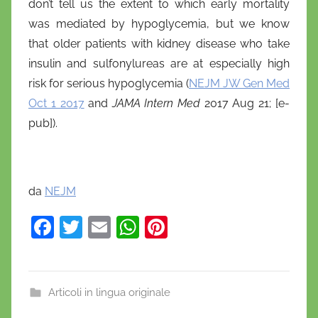
don’t tell us the extent to which early mortality
was mediated by hypoglycemia, but we know
that older patients with kidney disease who take
insulin and sulfonylureas are at especially high
risk for serious hypoglycemia (
NEJM JW Gen Med
Oct 1 2017
and
JAMA Intern Med
2017 Aug 21; [e-
pub]).
da
NEJM
F
T
E
W
Pi
a
w
m
h
nt
c
itt
ai
at
er
e
er
l
s
e
Articoli in lingua originale
b
A
st