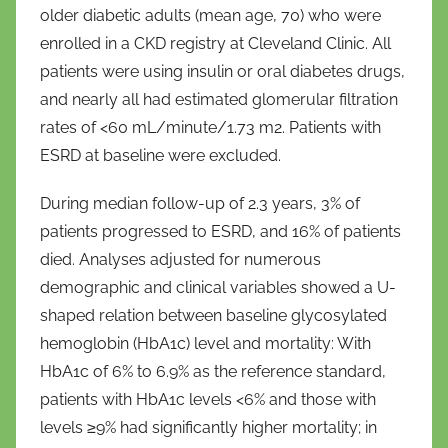
older diabetic adults (mean age, 70) who were
r
i
enrolled in a CKD registry at Cleveland Clinic. All
o
patients were using insulin or oral diabetes drugs,
and nearly all had estimated glomerular filtration
rates of <60 mL/minute/1.73 m2. Patients with
ESRD at baseline were excluded.
During median follow-up of 2.3 years, 3% of
patients progressed to ESRD, and 16% of patients
died. Analyses adjusted for numerous
demographic and clinical variables showed a U-
shaped relation between baseline glycosylated
hemoglobin (HbA1c) level and mortality: With
HbA1c of 6% to 6.9% as the reference standard,
patients with HbA1c levels <6% and those with
levels ≥9% had significantly higher mortality; in