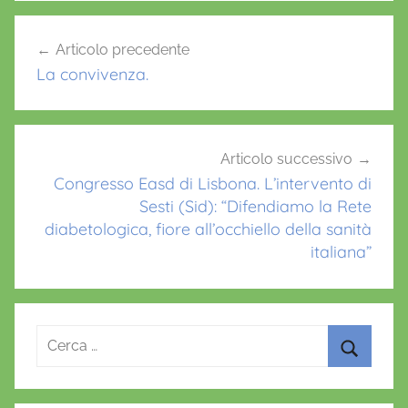
o
p
Navigazione
Articolo precedente
o
p
articoli
La convivenza.
k
Articolo successivo
Congresso Easd di Lisbona. L’intervento di
Sesti (Sid): “Difendiamo la Rete
diabetologica, fiore all’occhiello della sanità
italiana”
Ricerca
per:
Cerca