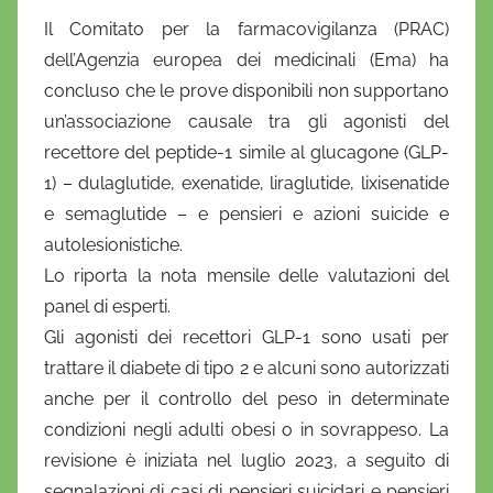
i
Il Comitato per la farmacovigilanza (PRAC)
D
dell’Agenzia europea dei medicinali (Ema) ha
a
concluso che le prove disponibili non supportano
n
un’associazione causale tra gli agonisti del
i
recettore del peptide-1 simile al glucagone (GLP-
e
1) – dulaglutide, exenatide, liraglutide, lixisenatide
l
a
e semaglutide – e pensieri e azioni suicide e
D
autolesionistiche.
'
Lo riporta la nota mensile delle valutazioni del
O
panel di esperti.
n
Gli agonisti dei recettori GLP-1 sono usati per
o
trattare il diabete di tipo 2 e alcuni sono autorizzati
f
anche per il controllo del peso in determinate
r
condizioni negli adulti obesi o in sovrappeso.
La
i
revisione è iniziata nel luglio 2023, a seguito di
o
segnalazioni di casi di pensieri suicidari e pensieri