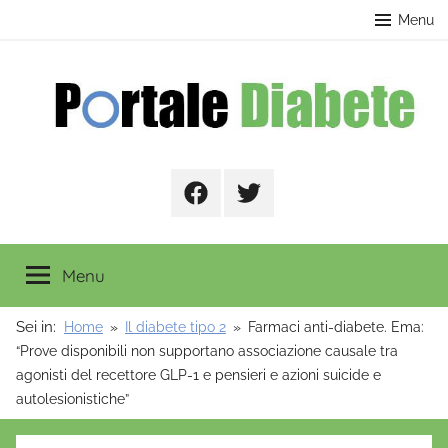
Salta
contenuto
Menu
al
contenuto
Portale
Facebook
Twitter
Diabete
Menu
Sei in:
Home
Il diabete tipo 2
Farmaci anti-diabete. Ema:
“Prove disponibili non supportano associazione causale tra
agonisti del recettore GLP-1 e pensieri e azioni suicide e
autolesionistiche”