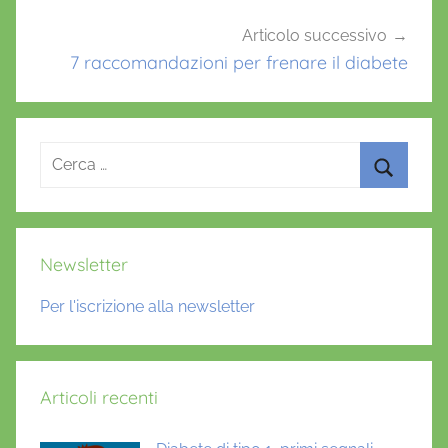
i
Articolo successivo
d
7 raccomandazioni per frenare il diabete
e
,
e
x
Ricerca
e
per:
n
Cerca
a
t
Newsletter
i
d
Per l'iscrizione alla newsletter
e
,
G
Articoli recenti
L
P