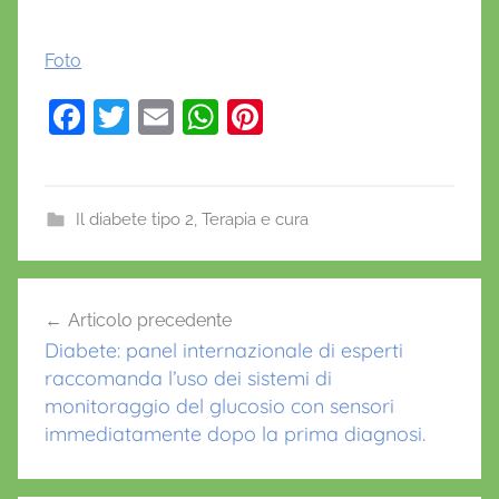
Foto
F
T
E
W
Pi
a
w
m
h
nt
c
itt
ai
at
er
e
er
l
s
e
Il diabete tipo 2
,
Terapia e cura
b
A
st
d
o
p
Navigazione
u
Articolo precedente
o
p
articoli
l
Diabete: panel internazionale di esperti
k
a
raccomanda l’uso dei sistemi di
g
monitoraggio del glucosio con sensori
l
immediatamente dopo la prima diagnosi.
u
t