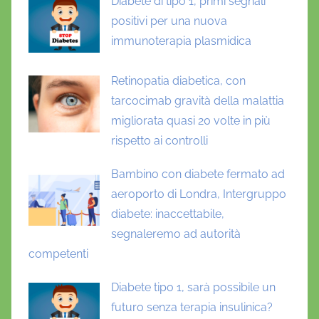
Diabete di tipo 1, primi segnali
-
positivi per una nuova
1
,
immunoterapia plasmidica
l
i
Retinopatia diabetica, con
r
tarcocimab gravità della malattia
a
migliorata quasi 20 volte in più
g
rispetto ai controlli
l
u
Bambino con diabete fermato ad
t
aeroporto di Londra, Intergruppo
i
diabete: inaccettabile,
d
segnaleremo ad autorità
e
competenti
,
l
Diabete tipo 1, sarà possibile un
i
futuro senza terapia insulinica?
x