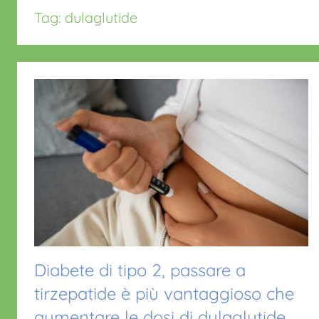
Tag:
dulaglutide
Diabete di tipo 2, passare a
tirzepatide è più vantaggioso che
aumentare le dosi di dulaglutide