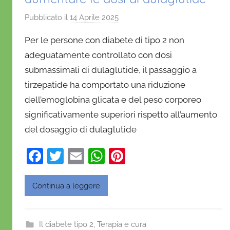
Pubblicato il
14 Aprile 2025
d
i
Per le persone con diabete di tipo 2 non
D
adeguatamente controllato con dosi
a
submassimali di dulaglutide, il passaggio a
n
tirzepatide ha comportato una riduzione
i
e
dell’emoglobina glicata e del peso corporeo
l
significativamente superiori rispetto all’aumento
a
del dosaggio di dulaglutide
D
'
F
T
E
W
Pi
O
a
w
m
h
nt
n
c
itt
ai
at
er
Continua a leggere
o
e
er
l
s
e
f
b
A
st
r
Il diabete tipo 2
,
Terapia e cura