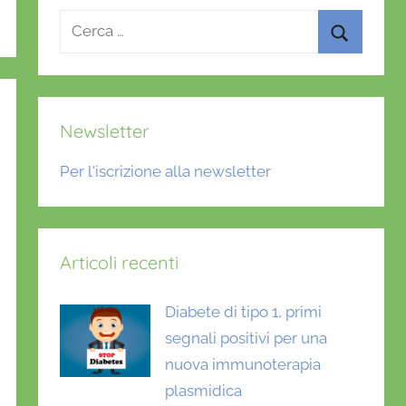
Ricerca
per:
Cerca
Newsletter
Per l'iscrizione alla newsletter
Articoli recenti
Diabete di tipo 1, primi
segnali positivi per una
nuova immunoterapia
plasmidica