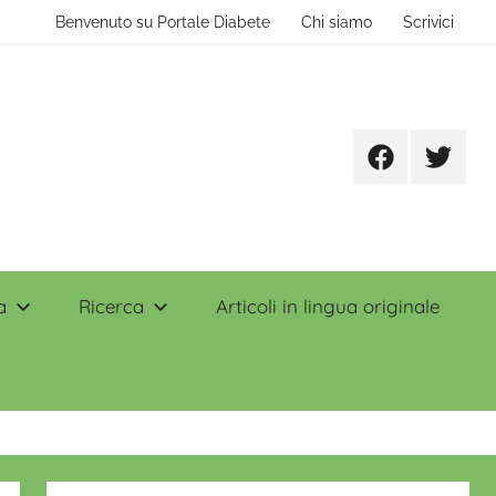
Benvenuto su Portale Diabete
Chi siamo
Scrivici
Facebook
Twitter
a
Ricerca
Articoli in lingua originale