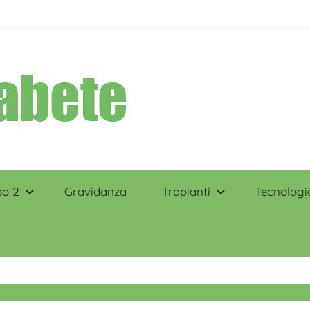
po 2
Gravidanza
Trapianti
Tecnologi