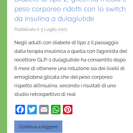
peso corporeo ridotti con lo switch
da insulina a dulaglutide
Pubblicato il
3 Luglio 2021
d
i
Negli adulti con diabete di tipo 2 il passaggio
D
dalla terapia insulinica a quella con l’agonista del
a
recettore GLP-1 dulaglutide ha consentito dopo
n
6 mesi di ottenere una riduzione sia dei livelli di
i
e
emoglobina glicata che del peso corporeo
l
rispetto all’insulina, secondo i risultati di uno
a
studio retrospettivo di real
D
'
F
T
E
W
Pi
O
a
w
m
h
nt
n
c
itt
ai
at
er
Continua a leggere
o