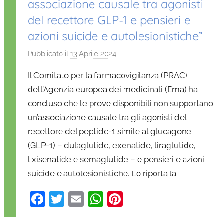
associazione causale tra agonisti
del recettore GLP-1 e pensieri e
azioni suicide e autolesionistiche”
Pubblicato il
13 Aprile 2024
d
i
Il Comitato per la farmacovigilanza (PRAC)
D
dell’Agenzia europea dei medicinali (Ema) ha
a
concluso che le prove disponibili non supportano
n
un’associazione causale tra gli agonisti del
i
e
recettore del peptide-1 simile al glucagone
l
(GLP-1) – dulaglutide, exenatide, liraglutide,
a
lixisenatide e semaglutide – e pensieri e azioni
D
suicide e autolesionistiche. Lo riporta la
'
O
F
T
E
W
Pi
n
a
w
m
h
nt