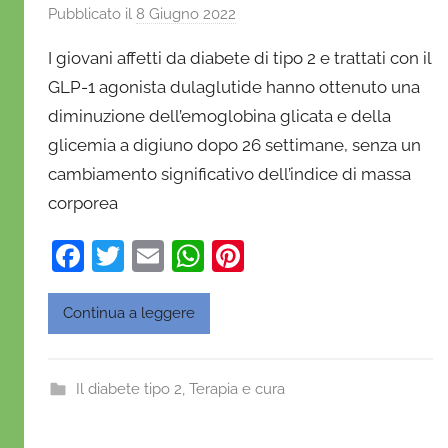
Pubblicato il
8 Giugno 2022
d
i
I giovani affetti da diabete di tipo 2 e trattati con il
D
GLP-1 agonista dulaglutide hanno ottenuto una
a
diminuzione dell’emoglobina glicata e della
n
glicemia a digiuno dopo 26 settimane, senza un
i
e
cambiamento significativo dell’indice di massa
l
corporea
a
F
T
E
W
Pi
D
'
a
w
m
h
nt
O
c
itt
ai
at
er
Continua a leggere
n
e
er
l
s
e
o
b
A
st
f
Il diabete tipo 2
,
Terapia e cura
r
o
p
i
o
p