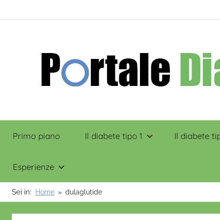
Salta
contenuto
al
contenuto
Portale
Primo piano
Il diabete tipo 1
Il diabete ti
Diabete
Esperienze
Sei in:
Home
dulaglutide