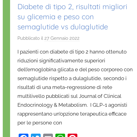
Diabete di tipo 2, risultati migliori
su glicemia e peso con
semaglutide vs dulaglutide
Pubblicato il
27 Gennaio 2022
d
i
I pazienti con diabete di tipo 2 hanno ottenuto
D
riduzioni significativamente superiori
a
dell’emoglobina glicata e del peso corporeo con
n
semaglutide rispetto a dulaglutide, secondo i
i
e
risultati di una meta-regressione di rete
l
multilivello pubblicati sul Journal of Clinical
a
Endocrinology & Metabolism. I GLP-1 agonisti
D
rappresentano un’opzione terapeutica efficace
'
per le persone con
O
n