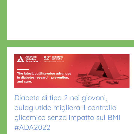
i
o
p
o
o
p
k
Diabete di tipo 2 nei giovani,
dulaglutide migliora il controllo
glicemico senza impatto sul BMI
#ADA2022