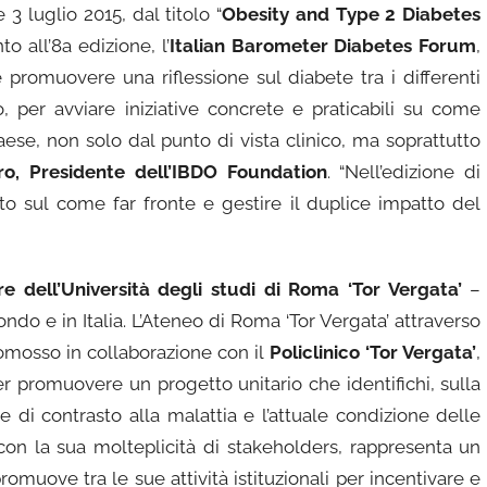
3 luglio 2015, dal titolo “
Obesity and Type 2 Diabetes
nto all’8a edizione, l’
Italian Barometer Diabetes Forum
,
romuovere una riflessione sul diabete tra i differenti
, per avviare iniziative concrete e praticabili su come
ese, non solo dal punto di vista clinico, ma soprattutto
o, Presidente dell’IBDO Foundation
. “Nell’edizione di
tto sul come far fronte e gestire il duplice impatto del
e dell’Università degli studi di Roma ‘Tor Vergata’
–
do e in Italia. L’Ateneo di Roma ‘Tor Vergata’ attraverso
omosso in collaborazione con il
Policlinico ‘Tor Vergata’
,
per promuovere un progetto unitario che identifichi, sulla
tive di contrasto alla malattia e l’attuale condizione delle
 con la sua molteplicità di stakeholders, rappresenta un
omuove tra le sue attività istituzionali per incentivare e