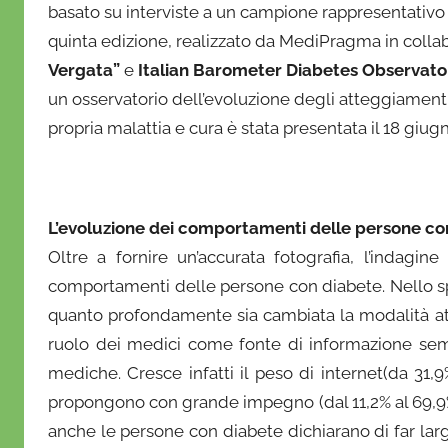
basato su interviste a un campione rappresentativo d
r
quinta edizione, realizzato da MediPragma in collab
i
Vergata”
e
Italian Barometer Diabetes Observato
o
un osservatorio dell’evoluzione degli atteggiament
propria malattia e cura è stata presentata il 18 giu
L’evoluzione dei comportamenti delle persone co
Oltre a fornire un’accurata fotografia, l’indagin
comportamenti delle persone con diabete. Nello sp
quanto profondamente sia cambiata la modalità att
ruolo dei medici come fonte di informazione sem
mediche. Cresce infatti il peso di internet(da 31,
propongono con grande impegno (dal 11,2% al 69,9%). 
anche le persone con diabete dichiarano di far lar