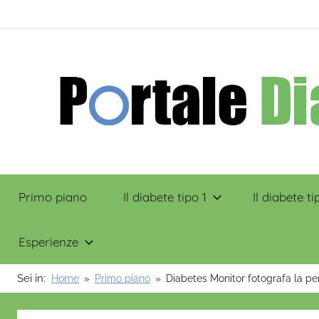
Salta
contenuto
al
contenuto
Portale
Primo piano
Il diabete tipo 1
Il diabete ti
Diabete
Esperienze
Sei in:
Home
Primo piano
Diabetes Monitor fotografa la pe