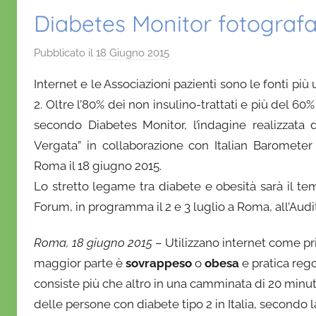
Diabetes Monitor fotografa
Pubblicato il
18 Giugno 2015
d
i
Internet e le Associazioni pazienti sono le fonti più 
D
2. Oltre l’80% dei non insulino-trattati e più del 60
a
secondo Diabetes Monitor, l’indagine realizzata
n
Vergata” in collaborazione con Italian Baromete
i
e
Roma il 18 giugno 2015.
l
Lo stretto legame tra diabete e obesità sarà il t
a
Forum, in programma il 2 e 3 luglio a Roma, all’Audi
D
'
Roma, 18 giugno 2015
– Utilizzano internet come pri
O
maggior parte è
sovrappeso
o
obesa
e pratica rego
n
consiste più che altro in una camminata di 20 minuti
o
delle persone con diabete tipo 2 in Italia, secondo l
f