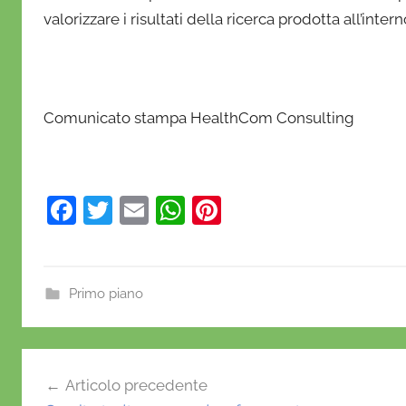
valorizzare i risultati della ricerca prodotta all’inter
Comunicato stampa HealthCom Consulting
F
T
E
W
Pi
a
w
m
h
nt
c
itt
ai
at
er
e
er
l
s
e
Primo piano
b
A
st
o
p
Navigazione
o
p
Articolo precedente
articoli