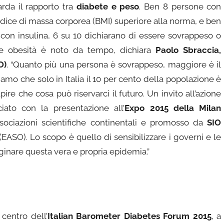
rda il rapporto tra
diabete e peso
. Ben 8 persone con
indice di massa corporea (BMI) superiore alla norma, e ben
 con insulina, 6 su 10 dichiarano di essere sovrappeso o
e e obesità è noto da tempo, dichiara
Paolo Sbraccia,
O)
. “Quanto più una persona è sovrappeso, maggiore è il
iamo che solo in Italia il 10 per cento della popolazione è
re che cosa può riservarci il futuro. Un invito all’azione
ciato con la presentazione all’
Expo 2015 della Milan
ssociazioni scientifiche continentali e promosso da
SIO
(EASO). Lo scopo è quello di sensibilizzare i governi e le
ginare questa vera e propria epidemia.”
 centro dell’
Italian Barometer Diabetes Forum 2015
, a