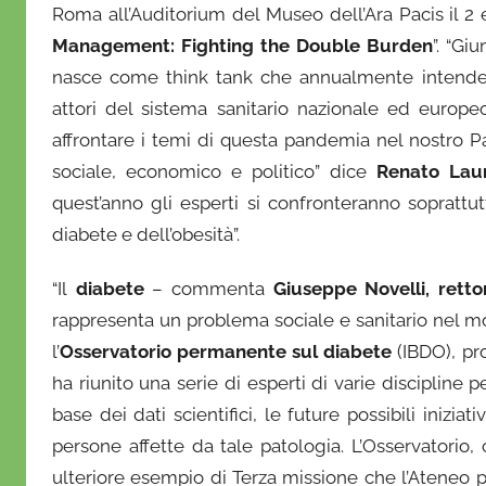
Roma all’Auditorium del Museo dell’Ara Pacis il 2 e 
Management: Fighting the Double Burden
”. “Giu
nasce come think tank che annualmente intende p
attori del sistema sanitario nazionale ed europeo
affrontare i temi di questa pandemia nel nostro Pa
sociale, economico e politico” dice
Renato Laur
quest’anno gli esperti si confronteranno soprattu
diabete e dell’obesità”.
“Il
diabete
– commenta
Giuseppe Novelli, rettor
rappresenta un problema sociale e sanitario nel mon
l’
Osservatorio permanente sul diabete
(IBDO), pr
ha riunito una serie di esperti di varie discipline 
base dei dati scientifici, le future possibili inizia
persone affette da tale patologia. L’Osservatorio,
ulteriore esempio di Terza missione che l’Ateneo pr