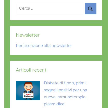
Ricerca
per:
Cerca
Newsletter
Per l'iscrizione alla newsletter
Articoli recenti
Diabete di tipo 1, primi
segnali positivi per una
nuova immunoterapia
plasmidica