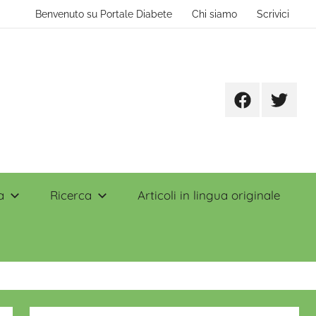
Benvenuto su Portale Diabete
Chi siamo
Scrivici
Facebook
Twitter
a
Ricerca
Articoli in lingua originale