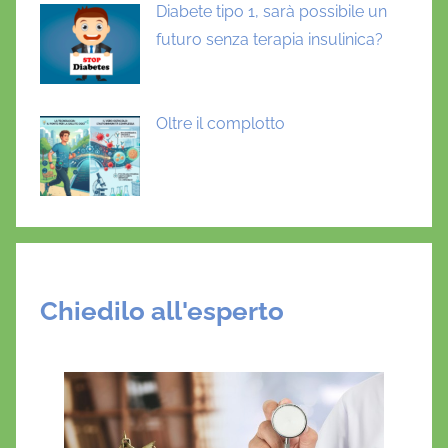
d
Diabete tipo 1, sarà possibile un
i
futuro senza terapia insulinica?
m
e
r
Oltre il complotto
c
a
t
o
Chiedilo all'esperto