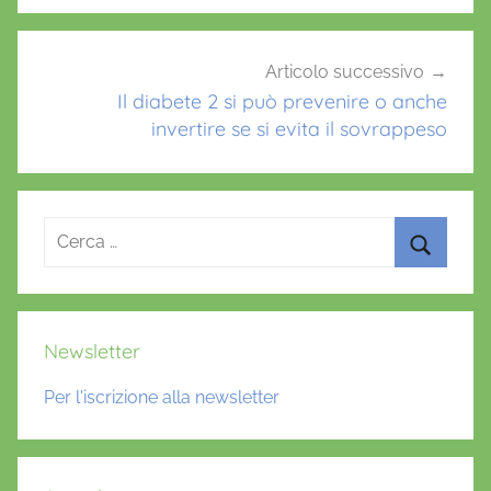
e
,
M
Articolo successivo
Il diabete 2 si può prevenire o anche
e
invertire se si evita il sovrappeso
d
i
p
r
Ricerca
a
per:
g
Cerca
m
a
Newsletter
,
q
Per l'iscrizione alla newsletter
u
e
s