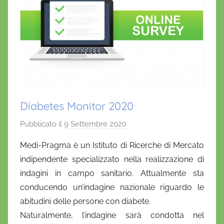
Diabetes Monitor 2020
Pubblicato il
9 Settembre 2020
d
i
Medi-Pragma è un Istituto di Ricerche di Mercato
D
indipendente specializzato nella realizzazione di
a
indagini in campo sanitario. Attualmente sta
n
conducendo un’indagine nazionale riguardo le
i
abitudini delle persone con diabete.
e
Naturalmente, l’indagine sarà condotta nel
l