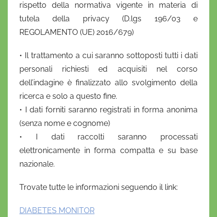
a
rispetto della normativa vigente in materia di
D
tutela della privacy (D.lgs 196/03 e
'
REGOLAMENTO (UE) 2016/679)
O
n
• Il trattamento a cui saranno sottoposti tutti i dati
o
personali richiesti ed acquisiti nel corso
f
dell’indagine è finalizzato allo svolgimento della
r
ricerca e solo a questo fine.
i
• I dati forniti saranno registrati in forma anonima
o
(senza nome e cognome)
• I dati raccolti saranno processati
elettronicamente in forma compatta e su base
nazionale.
Trovate tutte le informazioni seguendo il link:
DIABETES MONITOR