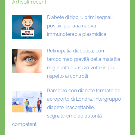
Articoli recenti
t
i
Diabete di tipo 1, primi segnali
o
positivi per una nuova
n
a
immunoterapia plasmidica
r
i
Retinopatia diabetica, con
o
tarcocimab gravità della malattia
,
migliorata quasi 20 volte in più
R
rispetto ai controlli
i
c
Bambino con diabete fermato ad
e
aeroporto di Londra, Intergruppo
r
diabete: inaccettabile,
c
segnaleremo ad autorità
h
competenti
e