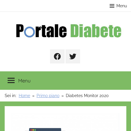
Salta
contenuto
Menu
al
contenuto
Portale
Facebook
Twitter
Diabete
Menu
Sei in:
Home
Primo piano
Diabetes Monitor 2020