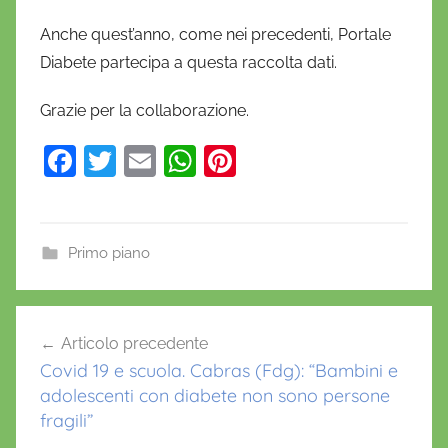
Anche quest’anno, come nei precedenti, Portale
Diabete partecipa a questa raccolta dati.
Grazie per la collaborazione.
F
T
E
W
Pi
a
w
m
h
nt
c
itt
ai
at
er
e
er
l
s
e
Primo piano
b
A
st
d
o
p
Navigazione
i
Articolo precedente
o
p
articoli
a
Covid 19 e scuola. Cabras (Fdg): “Bambini e
k
b
adolescenti con diabete non sono persone
e
fragili”
t