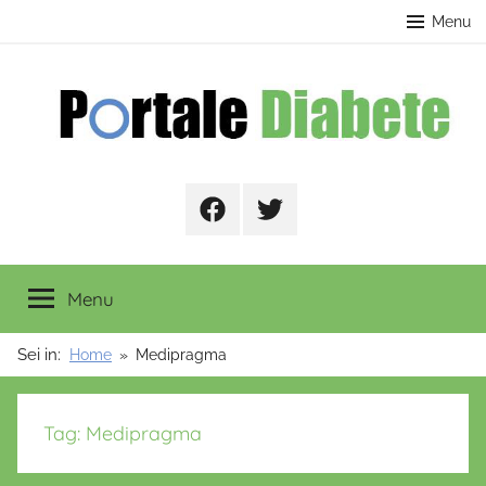
Salta
contenuto
Menu
al
contenuto
Portale
Facebook
Twitter
Diabete
Menu
Sei in:
Home
Medipragma
Tag:
Medipragma