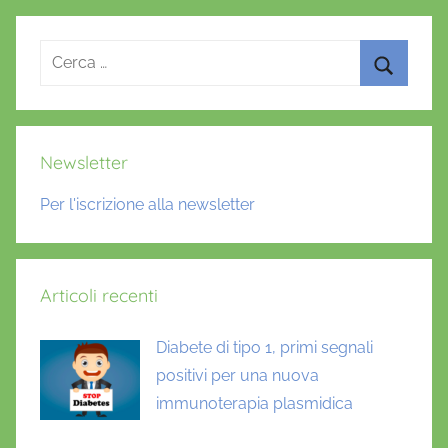
o
p
k
Ricerca
per:
Cerca
Newsletter
Per l'iscrizione alla newsletter
Articoli recenti
Diabete di tipo 1, primi segnali
positivi per una nuova
immunoterapia plasmidica