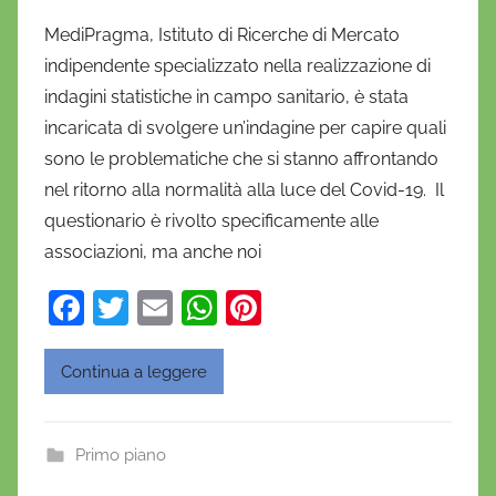
i
MediPragma, Istituto di Ricerche di Mercato
D
indipendente specializzato nella realizzazione di
a
indagini statistiche in campo sanitario, è stata
n
incaricata di svolgere un’indagine per capire quali
i
sono le problematiche che si stanno affrontando
e
nel ritorno alla normalità alla luce del Covid-19. Il
l
a
questionario è rivolto specificamente alle
D
associazioni, ma anche noi
'
F
T
E
W
Pi
O
a
w
m
h
nt
n
o
c
itt
ai
at
er
Continua a leggere
f
e
er
l
s
e
r
b
A
st
i
Primo piano
o
p
o