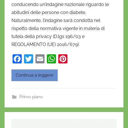
conducendo un’indagine nazionale riguardo le
i
abitudini delle persone con diabete.
e
Naturalmente, l’indagine sarà condotta nel
l
a
rispetto della normativa vigente in materia di
D
tutela della privacy (D.lgs 196/03 e
'
REGOLAMENTO (UE) 2016/679)
O
F
T
E
W
Pi
n
o
a
w
m
h
nt
f
c
itt
ai
at
er
Continua a leggere
r
e
er
l
s
e
i
b
A
st
o
Primo piano
o
p
o
p
k