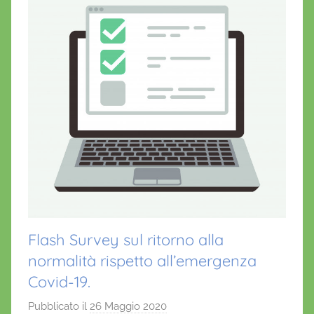
Flash Survey sul ritorno alla
normalità rispetto all’emergenza
Covid-19.
Pubblicato il
26 Maggio 2020
d