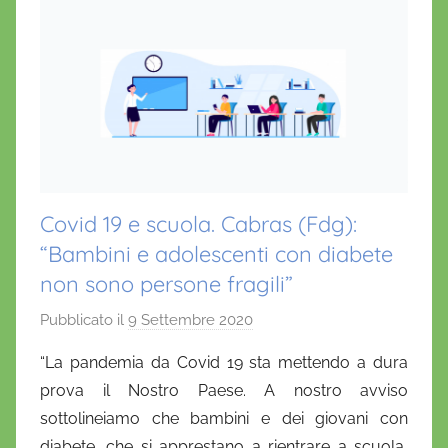
Covid 19 e scuola. Cabras (Fdg):
“Bambini e adolescenti con diabete
non sono persone fragili”
Pubblicato il
9 Settembre 2020
d
i
“La pandemia da Covid 19 sta mettendo a dura
D
prova il Nostro Paese. A nostro avviso
a
sottolineiamo che bambini e dei giovani con
n
diabete, che si apprestano a rientrare a scuola,