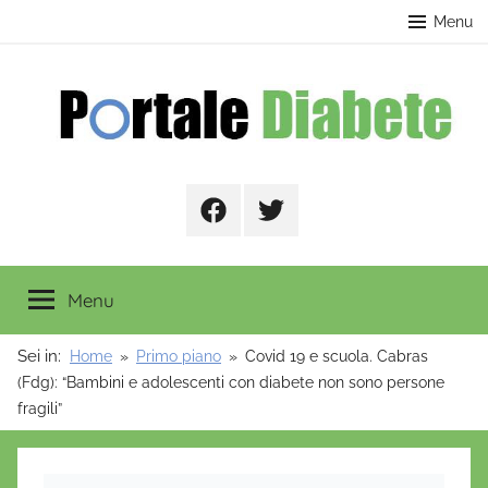
Salta
contenuto
Menu
al
contenuto
Portale
Facebook
Twitter
Diabete
Menu
Sei in:
Home
Primo piano
Covid 19 e scuola. Cabras
(Fdg): “Bambini e adolescenti con diabete non sono persone
fragili”