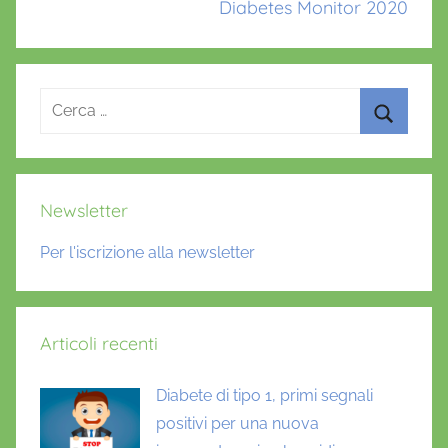
a
Diabetes Monitor 2020
b
r
a
Ricerca
s
per:
,
Cerca
A
z
Newsletter
z
o
Per l'iscrizione alla newsletter
l
i
n
Articoli recenti
a
,
Diabete di tipo 1, primi segnali
C
o
positivi per una nuova
v