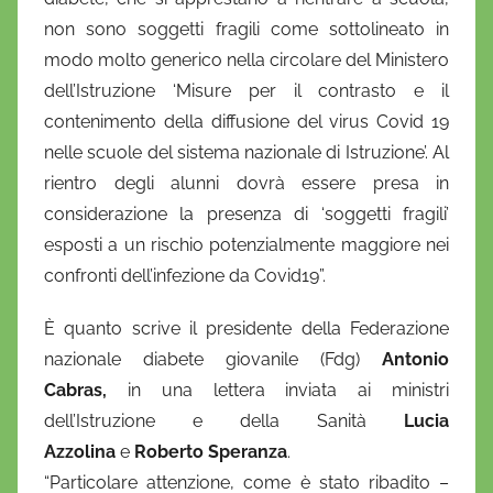
i
non sono soggetti fragili
come sottolineato in
e
modo molto generico nella circolare del Ministero
l
a
dell’Istruzione ‘Misure per il contrasto e il
D
contenimento della diffusione del virus Covid 19
'
nelle scuole del sistema nazionale di Istruzione’. Al
O
rientro degli alunni dovrà essere presa in
n
considerazione la presenza di ‘soggetti fragili’
o
esposti a un rischio potenzialmente maggiore nei
f
confronti dell’infezione da Covid19”.
r
i
È quanto scrive il presidente della Federazione
o
nazionale diabete giovanile (Fdg)
Antonio
Cabras,
in una lettera inviata ai ministri
dell’Istruzione e della Sanità
Lucia
Azzolina
e
Roberto Speranza
.
“Particolare attenzione, come è stato ribadito –