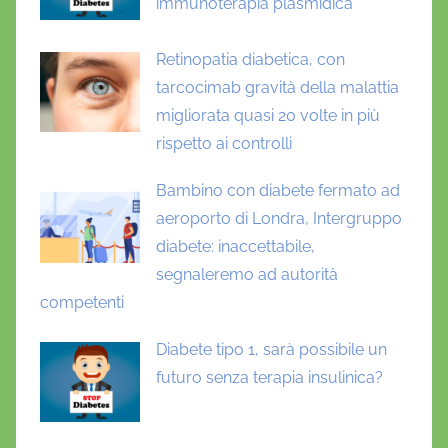
immunoterapia plasmidica
i
d
Retinopatia diabetica, con
1
tarcocimab gravità della malattia
9
migliorata quasi 20 volte in più
,
rispetto ai controlli
F
D
Bambino con diabete fermato ad
G
aeroporto di Londra, Intergruppo
,
diabete: inaccettabile,
s
segnaleremo ad autorità
o
competenti
g
g
Diabete tipo 1, sarà possibile un
e
futuro senza terapia insulinica?
t
t
i