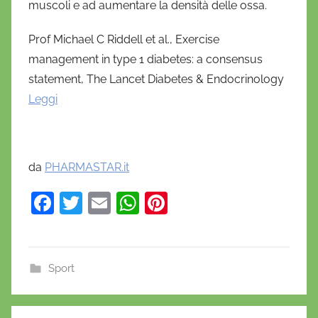
muscoli e ad aumentare la densità delle ossa.
Prof Michael C Riddell et al., Exercise
management in type 1 diabetes: a consensus
statement, The Lancet Diabetes & Endocrinology
Leggi
da
PHARMASTAR.it
F
T
E
W
Pi
a
w
m
h
nt
c
itt
ai
at
er
e
er
l
s
e
Sport
b
A
st
o
p