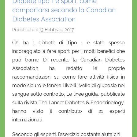
Diabete tipo 1 e sport: come
comportarsi secondo la Canadian
Diabetes Association
Pubblicato il
13 Febbraio 2017
d
i
Chi ha il diabete di Tipo 1 è stato spesso
D
incoraggiato a fare sport per i molti benefici che
a
può trarne. Di recente, la Canadian Diabetes
n
Association ha redatto le proprie
i
raccomandazioni su come fare attività fisica in
e
modo sicuro e tenere i livelli livello di glucosio nel
l
a
sangue sotto controllo. Le linee guida, pubblicate
D
sulla rivista The Lancet Diabetes & Endocrinology,
'
hanno visto il contributo di 21 esperti
O
internazionali.
n
o
Secondo gli esperti, l’esercizio costante aiuta chi