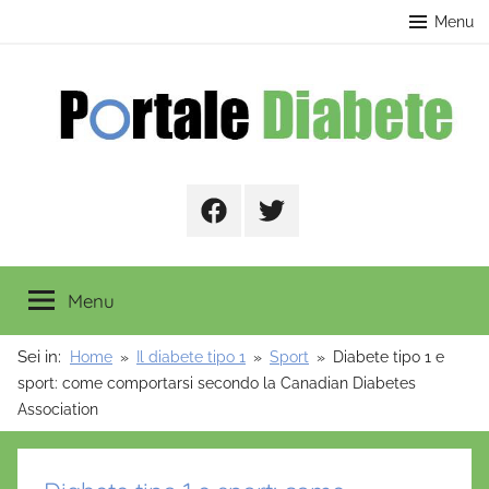
Salta
contenuto
Menu
al
contenuto
Portale
Facebook
Twitter
Diabete
Menu
Sei in:
Home
Il diabete tipo 1
Sport
Diabete tipo 1 e
sport: come comportarsi secondo la Canadian Diabetes
Association