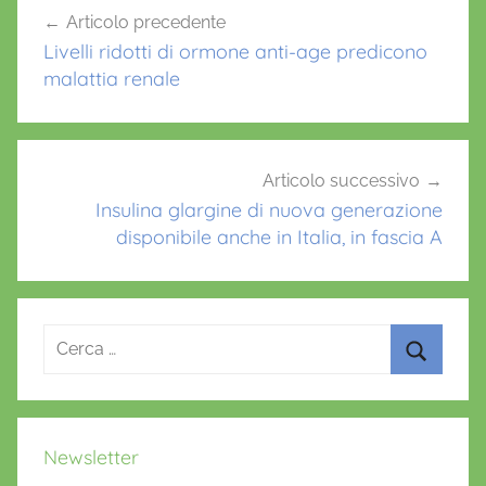
Navigazione
Articolo precedente
o
p
articoli
Livelli ridotti di ormone anti-age predicono
k
malattia renale
Articolo successivo
Insulina glargine di nuova generazione
disponibile anche in Italia, in fascia A
Ricerca
per:
Cerca
Newsletter