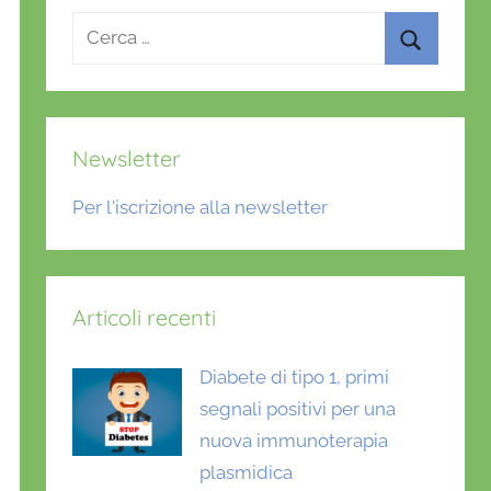
Ricerca
per:
Cerca
Newsletter
Per l'iscrizione alla newsletter
Articoli recenti
Diabete di tipo 1, primi
segnali positivi per una
nuova immunoterapia
plasmidica