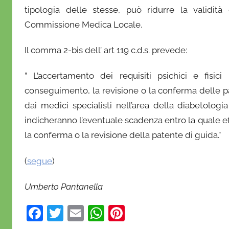
o
tipologia delle stesse, può ridurre la validità
f
Commissione Medica Locale.
r
i
Il comma 2-bis dell’ art 119 c.d.s. prevede:
o
” L’accertamento dei requisiti psichici e fisic
conseguimento, la revisione o la conferma delle pat
dai medici specialisti nell’area della diabetologi
indicheranno l’eventuale scadenza entro la quale ef
la conferma o la revisione della patente di guida.”
(
segue
)
Umberto Pantanella
F
T
E
W
Pi