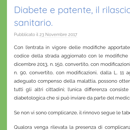
Diabete e patente, il rilasc
sanitario.
Pubblicato il
23 Novembre 2017
d
i
Con l’entrata in vigore delle modifiche apportat
D
codice della strada aggiornato con le modifiche a
a
dicembre 2013, n. 150, convertito, con modificazioni,
n
n. 90, convertito, con modificazioni, dalla L. 11 a
i
e
adeguato compenso della malattia, possono ottener
l
tutti gli altri cittadini; l’unica differenza cons
a
diabetologica che si può inviare da parte del medico 
D
'
Se non vi sono complicanze, il rinnovo segue le tabel
O
n
Qualora venga rilevata la presenza di complican