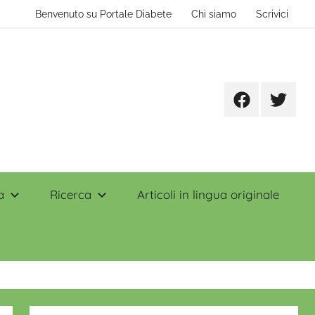
Benvenuto su Portale Diabete
Chi siamo
Scrivici
Facebook
Twitter
a
Ricerca
Articoli in lingua originale