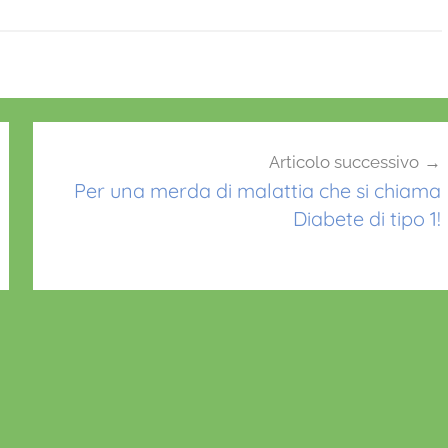
Articolo successivo
Per una merda di malattia che si chiama
Diabete di tipo 1!