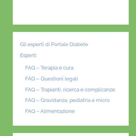
Gli esperti di Portale Diabete
Esperti
FAQ – Terapia e cura
FAQ – Questioni legali
FAQ – Trapianti, ricerca e complicanze
FAQ – Gravidanza, pediatria e micro
FAQ – Alimentazione