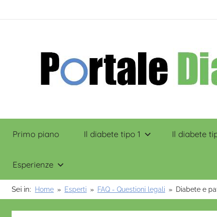
Salta
contenuto
al
contenuto
Portale
Primo piano
Il diabete tipo 1
Il diabete ti
Diabete
Esperienze
Sei in:
Home
Esperti
FAQ - Questioni legali
Diabete e pat