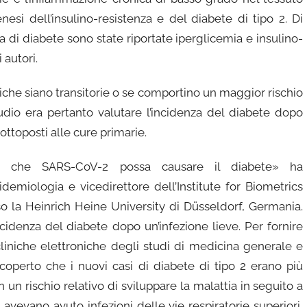
si dell’insulino-resistenza e del diabete di tipo 2. Di
a di diabete sono state riportate iperglicemia e insulino-
 autori.
iche siano transitorie o se comportino un maggior rischio
udio era pertanto valutare l’incidenza del diabete dopo
ottoposti alle cure primarie.
ità che SARS-CoV-2 possa causare il diabete» ha
idemiologia e vicedirettore dell’Institute for Biometrics
 la Heinrich Heine University di Düsseldorf, Germania.
cidenza del diabete dopo un’infezione lieve. Per fornire
cliniche elettroniche degli studi di medicina generale e
coperto che i nuovi casi di diabete di tipo 2 erano più
n un rischio relativo di sviluppare la malattia in seguito a
 avevano avuto infezioni delle vie respiratorie superiori,