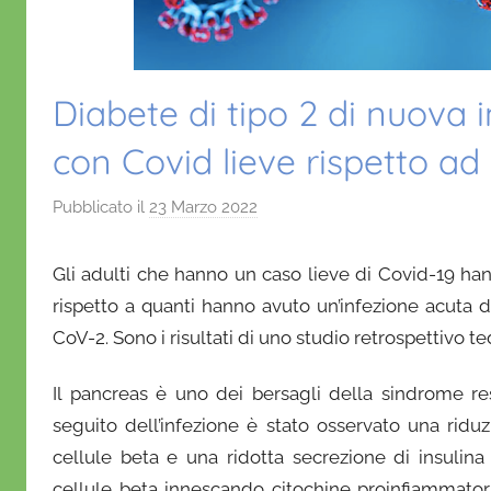
Diabete di tipo 2 di nuova 
con Covid lieve rispetto ad 
Pubblicato il
23 Marzo 2022
d
i
D
Gli adulti che hanno un caso lieve di Covid-19 hann
a
rispetto a quanti hanno avuto un’infezione acuta d
n
CoV-2. Sono i risultati di uno studio retrospettivo t
i
e
Il pancreas è uno dei bersagli della sindrome re
l
seguito dell’infezione è stato osservato una ridu
a
cellule beta e una ridotta secrezione di insulina
D
cellule beta innescando citochine proinfiammator