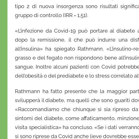
tipo 2 di nuova insorgenza sono risultati signific
gruppo di controllo (IRR = 1,51).
«L’infezione da Covid-19 può portare al diabete 
dopo la remissione, il che può indurre una disf
all’insulina» ha spiegato Rathmann. «L’insulino-r
grasso e del fegato non rispondono bene all’insuli
sangue. Inoltre alcuni pazienti con Covid potrebber
dell’obesità o del prediabete e lo stress correlato a
Rathmann ha fatto presente che la maggior part
svilupperà il diabete, ma quelli che sono guariti d
«Raccomandiamo che chiunque si sia ripreso da 
sintomi del diabete, come affaticamento, minzion
visita specialistica» ha concluso. «Se i dati verra
si sono riprese da Covid anche lieve dovrebbe ess