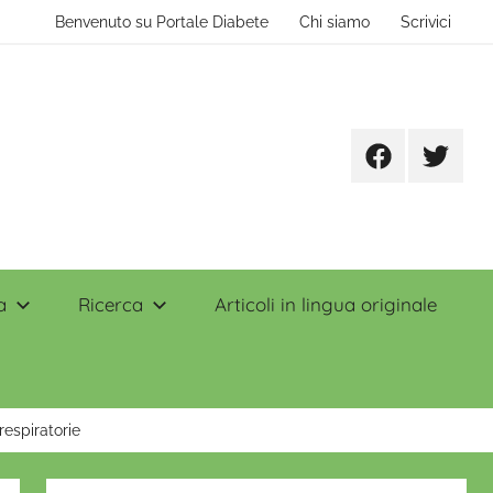
Benvenuto su Portale Diabete
Chi siamo
Scrivici
Facebook
Twitter
a
Ricerca
Articoli in lingua originale
respiratorie