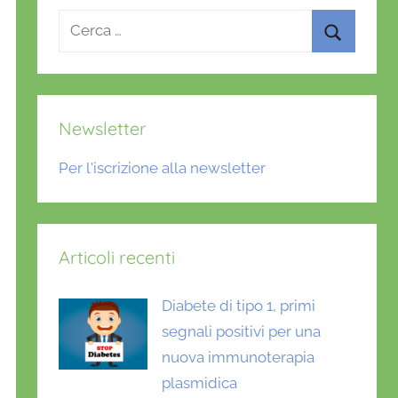
Ricerca
per:
Cerca
Newsletter
Per l'iscrizione alla newsletter
Articoli recenti
Diabete di tipo 1, primi
segnali positivi per una
nuova immunoterapia
plasmidica