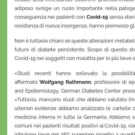
'
adiposo svolge un ruolo importante nella patogene
O
n
conseguenza nei pazienti con
Covid-19
senza stori
o
resistenza di nuova insorgenza, hanno premesso gli
f
r
Non è tuttavia chiaro se queste alterazioni metabol
i
futuro di diabete persistente. Scopo di questo st
o
Covid-19 nei soggetti con malattia per lo più lieve s
«Studi recenti hanno sollevato la possibil
affermato
Wolfgang Rathmann
, professore di ep
and Epidemiology, German Diabetes Center presso
«Tuttavia, mancano studi che abbiano valutato l’in
ulteriori evidenze abbiamo analizzato le cartelle 
medicina interna in tutta la Germania. Abbiamo s
comuni nei pazienti risultati positivi al Covid-19, co
infezione lieve del 28% superiore rispetto a quanti