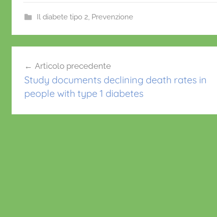
c
itt
ai
at
er
e
er
l
s
e
Il diabete tipo 2
,
Prevenzione
b
A
st
o
p
Navigazione
o
p
Articolo precedente
articoli
k
Study documents declining death rates in
people with type 1 diabetes