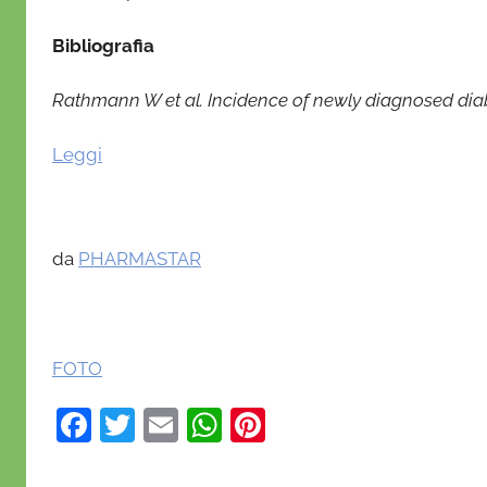
Bibliografia
Rathmann W et al. Incidence of newly diagnosed diab
Leggi
da
PHARMASTAR
FOTO
F
T
E
W
Pi
a
w
m
h
nt