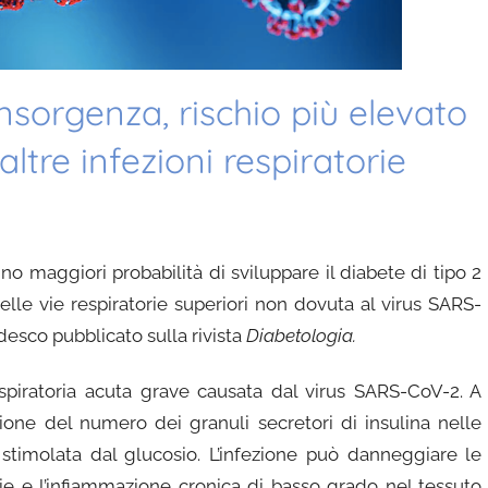
insorgenza, rischio più elevato
altre infezioni respiratorie
o maggiori probabilità di sviluppare il diabete di tipo 2
elle vie respiratorie superiori non dovuta al virus SARS-
edesco pubblicato sulla rivista
Diabetologia.
spiratoria acuta grave causata dal virus SARS-CoV-2. A
zione del numero dei granuli secretori di insulina nelle
 stimolata dal glucosio. L’infezione può danneggiare le
ie e l’infiammazione cronica di basso grado nel tessuto