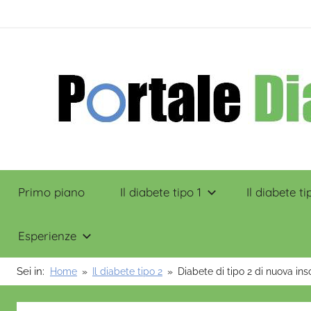
Salta
contenuto
al
contenuto
Portale
Primo piano
Il diabete tipo 1
Il diabete ti
Diabete
Esperienze
Sei in:
Home
Il diabete tipo 2
Diabete di tipo 2 di nuova ins