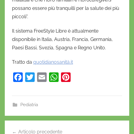
possano essere più tranquilli per la salute dei più
piccoli”.
Il sistema FreeStyle Libre è attualmente
disponibile in Italia, Austria, Francia, Germania,
Paesi Bassi, Svezia, Spagna e Regno Unito.
Tratto da
quotidianosanità.it
F
T
E
W
Pi
a
w
m
h
nt
c
itt
ai
at
er
e
er
l
s
e
Pediatria
b
A
st
o
p
Navigazione
Articolo precedente