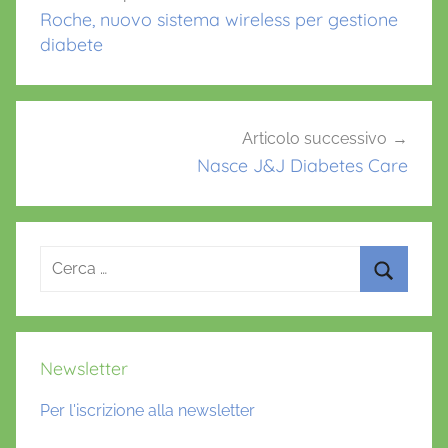
o
p
articoli
Roche, nuovo sistema wireless per gestione
k
diabete
Articolo successivo
Nasce J&J Diabetes Care
Ricerca
per:
Cerca
Newsletter
Per l'iscrizione alla newsletter