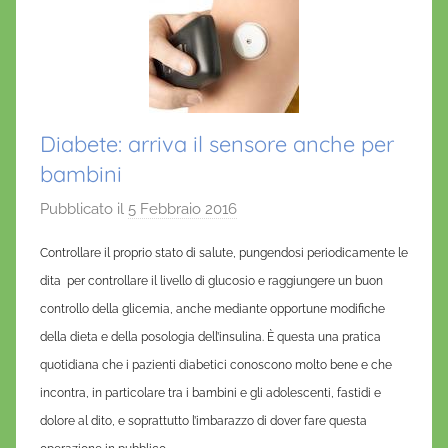
Diabete: arriva il sensore anche per
bambini
Pubblicato il
5 Febbraio 2016
d
i
Controllare il proprio stato di salute, pungendosi periodicamente le
D
dita per controllare il livello di glucosio e raggiungere un buon
a
controllo della glicemia, anche mediante opportune modifiche
n
della dieta e della posologia dell’insulina. È questa una pratica
i
e
quotidiana che i pazienti diabetici conoscono molto bene e che
l
incontra, in particolare tra i bambini e gli adolescenti, fastidi e
a
dolore al dito, e soprattutto l’imbarazzo di dover fare questa
D