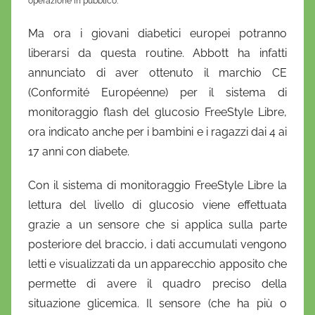
operazione in pubblico.
'
Ma ora i giovani diabetici europei potranno
O
n
liberarsi da questa routine. Abbott ha infatti
o
annunciato di aver ottenuto il marchio CE
f
(Conformité Européenne) per il sistema di
r
monitoraggio flash del glucosio FreeStyle Libre,
i
ora indicato anche per i bambini e i ragazzi dai 4 ai
o
17 anni con diabete.
Con il sistema di monitoraggio FreeStyle Libre la
lettura del livello di glucosio viene effettuata
grazie a un sensore che si applica sulla parte
posteriore del braccio, i dati accumulati vengono
letti e visualizzati da un apparecchio apposito che
permette di avere il quadro preciso della
situazione glicemica. Il sensore (che ha più o