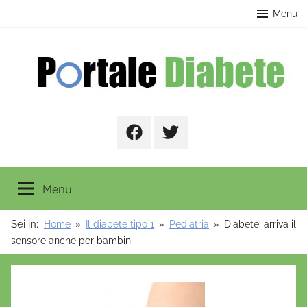
Salta
contenuto
Menu
al
contenuto
Portale
Facebook
Twitter
Diabete
Menu
Sei in:
Home
Il diabete tipo 1
Pediatria
Diabete: arriva il
sensore anche per bambini