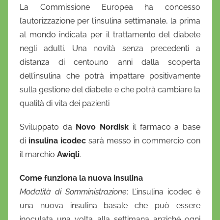
La Commissione Europea ha concesso
D
l’autorizzazione per l’insulina settimanale, la prima
a
al mondo indicata per il trattamento del diabete
n
negli adulti. Una novità senza precedenti a
i
distanza di centouno anni dalla scoperta
e
dell’insulina
che potrà impattare positivamente
l
a
sulla gestione del diabete e che potrà cambiare la
D
qualità di vita dei pazienti
'
Sviluppato da
Novo
Nordisk
O
il farmaco a base
n
di
insulina icodec
sarà messo in commercio con
o
il marchio
Awiqli
.
f
Come funziona la nuova insulina
r
i
Modalità di Somministrazione
: L’insulina icodec è
o
una nuova insulina basale che può essere
inoculata una volta alla settimana anziché ogni