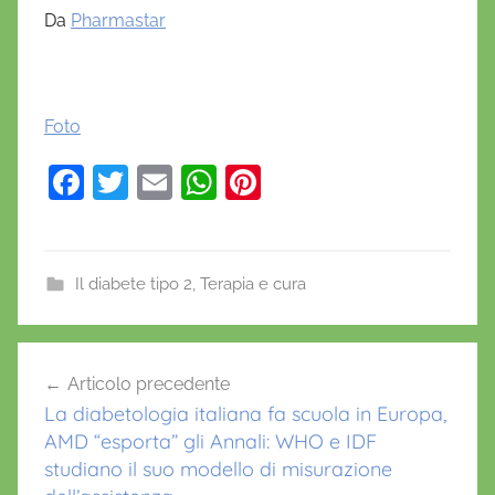
Da
Pharmastar
Foto
F
T
E
W
Pi
a
w
m
h
nt
c
itt
ai
at
er
e
er
l
s
e
Il diabete tipo 2
,
Terapia e cura
b
A
st
A
o
p
Navigazione
w
Articolo precedente
o
p
articoli
i
La diabetologia italiana fa scuola in Europa,
k
q
AMD “esporta” gli Annali: WHO e IDF
l
studiano il suo modello di misurazione
i