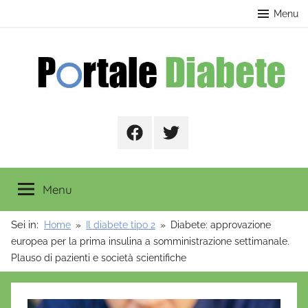
Salta
contenuto
Menu
al
contenuto
Portale
Facebook
Twitter
Diabete
Menu
Sei in:
Home
Il diabete tipo 2
Diabete: approvazione
europea per la prima insulina a somministrazione settimanale.
Plauso di pazienti e società scientifiche