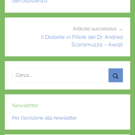
dell’assistenza
,
i
c
Articolo successivo
o
Il Diabete in Pillole del Dr Andrea
d
Scaramuzza – Awiqli
e
c
Ricerca
per:
Cerca
Newsletter
Per l'iscrizione alla newsletter