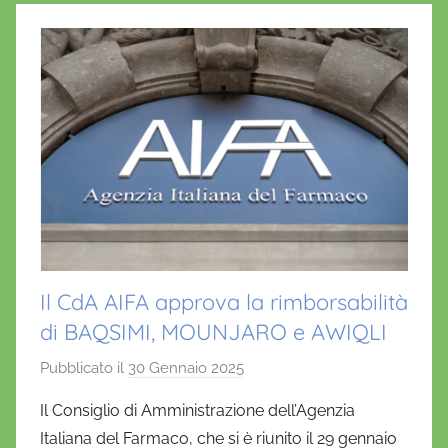
Il CdA AIFA approva la rimborsabilità
di BAQSIMI, MOUNJARO e AWIQLI
Pubblicato il
30 Gennaio 2025
d
i
Il Consiglio di Amministrazione dell’Agenzia
D
Italiana del Farmaco, che si è riunito il 29 gennaio
a