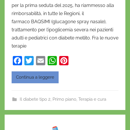
per la prima seduta del 2025, ha riammesso alla
n
rimborsabilità, in tutte le Regioni, il
i
farmaco BAQSIMI (glucagone spray nasale),
e
trattamento per l’ipoglicemia severa nei pazienti
l
a
adulti e pediatrici con diabete mellito. Fra le nuove
D
terapie
'
F
T
E
W
Pi
O
a
w
m
h
nt
n
o
c
itt
ai
at
er
Continua a leggere
f
e
er
l
s
e
r
b
A
st
i
Il diabete tipo 2
,
Primo piano
,
Terapia e cura
o
p
o
o
p
k