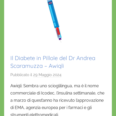
Il Diabete in Pillole del Dr Andrea
Scaramuzza – Awiqli
Pubblicato il
29 Maggio 2024
d
i
Awiqli: Sembra uno scioglilingua, ma è il nome
D
commerciale di Icodec, l’insulina settimanale, che
a
a marzo di quest’anno ha ricevuto l’approvazione
n
di EMA, agenzia europea per i farmaci e gli
i
strumenti elettromedicali.
e