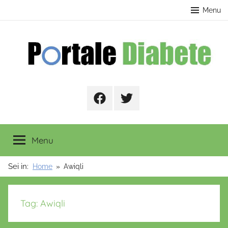
Salta
contenuto
Menu
al
contenuto
Portale
Facebook
Twitter
Diabete
Menu
Sei in:
Home
Awiqli
Tag:
Awiqli