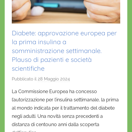
Diabete: approvazione europea per
la prima insulina a
somministrazione settimanale.
Plauso di pazienti e società
scientifiche
Pubblicato il
28 Maggio 2024
d
i
La Commissione Europea ha concesso
D
l’autorizzazione per l’insulina settimanale, la prima
a
al mondo indicata per il trattamento del diabete
n
negli adulti. Una novità senza precedenti a
i
distanza di centouno anni dalla scoperta
e