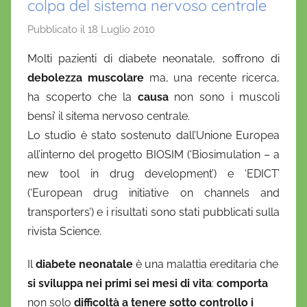
colpa del sistema nervoso centrale
Pubblicato il
18 Luglio 2010
d
i
Molti pazienti di diabete neonatale, soffrono di
D
debolezza muscolare
ma, una recente ricerca,
a
ha scoperto che la
causa
non sono i muscoli
n
bensi’ il sitema nervoso centrale.
i
Lo studio è stato sostenuto dall’Unione Europea
e
all’interno del progetto BIOSIM (‘Biosimulation – a
l
a
new tool in drug development’) e ‘EDICT’
D
(‘European drug initiative on channels and
'
transporters’) e i risultati sono stati pubblicati sulla
O
rivista Science.
n
o
Il
diabete neonatale
è una malattia ereditaria che
f
si sviluppa nei primi sei mesi di vita
:
comporta
r
non solo
difficoltà a tenere sotto controllo i