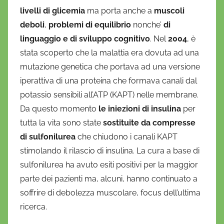
i
livelli di glicemia
ma porta anche a
muscoli
o
deboli
,
problemi di equilibrio
nonche’
di
linguaggio e di sviluppo cognitivo
. Nel
2004
, è
stata scoperto che la malattia era dovuta ad una
mutazione genetica che portava ad una versione
iperattiva di una proteina che formava canali dal
potassio sensibili all’ATP (KAPT) nelle membrane.
Da questo momento
le iniezioni di insulina
per
tutta la vita sono state
sostituite da compresse
di sulfonilurea
che chiudono i canali KAPT
stimolando il rilascio di insulina. La cura a base di
sulfonilurea ha avuto esiti positivi per la maggior
parte dei pazienti ma, alcuni, hanno continuato a
soffrire di debolezza muscolare, focus dell’ultima
ricerca.