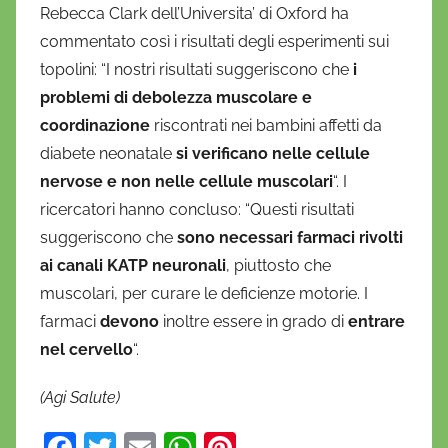
Rebecca Clark dell’Universita’ di Oxford ha
commentato così i risultati degli esperimenti sui
topolini: “I nostri risultati suggeriscono che
i
problemi di debolezza muscolare e
coordinazione
riscontrati nei bambini affetti da
diabete neonatale
si verificano nelle cellule
nervose e non nelle cellule muscolari
“. I
ricercatori hanno concluso: “Questi risultati
suggeriscono che
sono necessari farmaci rivolti
ai canali KATP neuronali
, piuttosto che
muscolari, per curare le deficienze motorie. I
farmaci
devono
inoltre essere in grado di
entrare
nel cervello
“.
(Agi Salute)
F
T
E
W
Pi