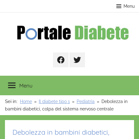
Salta
contenuto
Menu
al
contenuto
Portale
Facebook
Twitter
Diabete
Menu
Sei in:
Home
Il diabete tipo 1
Pediatria
Debolezza in
bambini diabetici, colpa del sistema nervoso centrale
Debolezza in bambini diabetici,