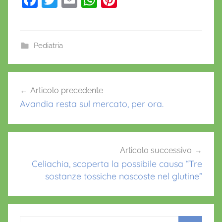
a
w
m
h
nt
c
itt
ai
at
er
e
er
l
s
e
Pediatria
b
A
st
o
p
Navigazione
Articolo precedente
o
p
articoli
Avandia resta sul mercato, per ora.
k
Articolo successivo
Celiachia, scoperta la possibile causa “Tre
sostanze tossiche nascoste nel glutine”