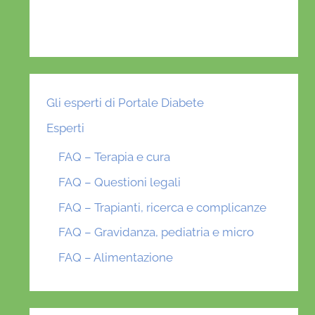
Gli esperti di Portale Diabete
Esperti
FAQ – Terapia e cura
FAQ – Questioni legali
FAQ – Trapianti, ricerca e complicanze
FAQ – Gravidanza, pediatria e micro
FAQ – Alimentazione