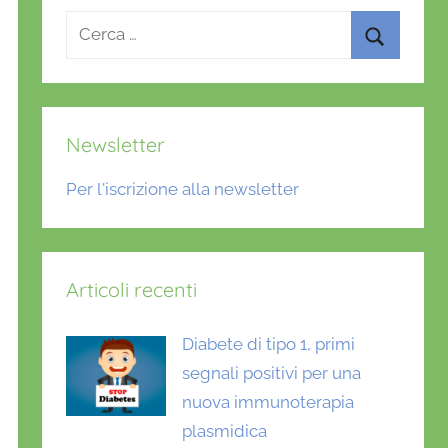
Ricerca
per:
Cerca
Newsletter
Per l'iscrizione alla newsletter
Articoli recenti
Diabete di tipo 1, primi
segnali positivi per una
nuova immunoterapia
plasmidica