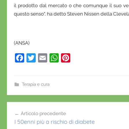
r
il prodotto dal mercato o che comunque il suo ver
i
questo senso”, ha detto Steven Nissen della Clevela
o
(ANSA)
F
T
E
W
Pi
a
w
m
h
nt
c
itt
ai
at
er
e
er
l
s
e
Terapia e cura
b
A
st
o
p
Navigazione
o
p
Articolo precedente
articoli
k
I 50enni più a rischio di diabete