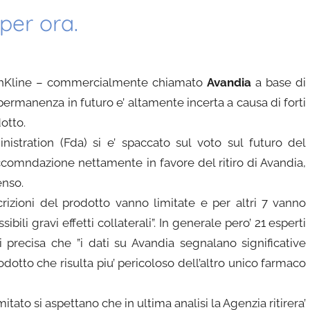
per ora.
mithKline – commercialmente chiamato
Avandia
a base di
 permanenza in futuro e’ altamente incerta a causa di forti
dotto.
istration (Fda) si e’ spaccato sul voto sul futuro del
ccomndazione nettamente in favore del ritiro di Avandia,
enso.
rizioni del prodotto vanno limitate e per altri 7 vanno
li gravi effetti collaterali”. In generale pero’ 21 esperti
 precisa che ”i dati su Avandia segnalano significative
dotto che risulta piu’ pericoloso dell’altro unico farmaco
tato si aspettano che in ultima analisi la Agenzia ritirera’