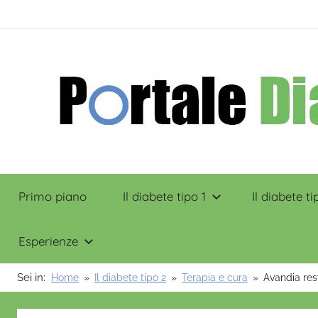
Salta
contenuto
al
contenuto
Portale
Primo piano
Il diabete tipo 1
Il diabete ti
Diabete
Esperienze
Sei in:
Home
Il diabete tipo 2
Terapia e cura
Avandia res