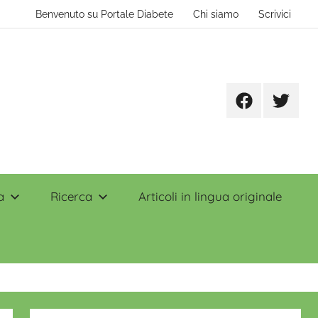
Benvenuto su Portale Diabete
Chi siamo
Scrivici
Facebook
Twitter
a
Ricerca
Articoli in lingua originale