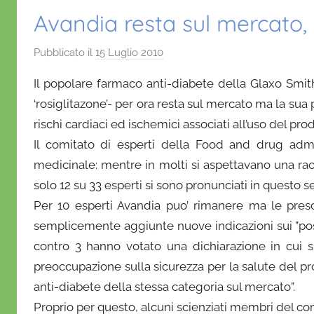
Avandia resta sul mercato, 
Pubblicato il
15 Luglio 2010
d
i
Il popolare farmaco anti-diabete della Glaxo S
D
‘rosiglitazone’- per ora resta sul mercato ma la sua
a
rischi cardiaci ed ischemici associati all’uso del pro
n
Il comitato di esperti della Food and drug admin
i
e
medicinale: mentre in molti si aspettavano una ra
l
solo 12 su 33 esperti si sono pronunciati in questo s
a
Per 10 esperti Avandia puo’ rimanere ma le presc
D
semplicemente aggiunte nuove indicazioni sui ”possibi
'
contro 3 hanno votato una dichiarazione in cui si
O
preoccupazione sulla sicurezza per la salute del pro
n
anti-diabete della stessa categoria sul mercato”.
o
Proprio per questo, alcuni scienziati membri del comi
f