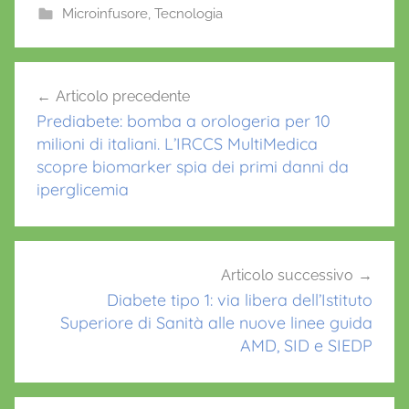
e
er
l
s
e
Microinfusore
,
Tecnologia
b
A
st
c
o
p
Navigazione
a
Articolo precedente
o
p
articoli
m
Prediabete: bomba a orologeria per 10
k
p
milioni di italiani. L’IRCCS MultiMedica
o
scopre biomarker spia dei primi danni da
s
iperglicemia
c
u
o
Articolo successivo
l
Diabete tipo 1: via libera dell’Istituto
a
Superiore di Sanità alle nuove linee guida
,
AMD, SID e SIEDP
Y
p
s