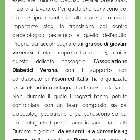
esercitare il diritto di voto, iscriversi all’Università o
n
iniziare a lavorare. Per quelli che convivono col
i
diabete tipo 1 vuol dire affrontare un ulteriore
e
importante step: la transizione dal centro
l
a
diabetologico pediatrico e quello dell’adulto.
D
Proprio per accompagnare
un gruppo di giovani
'
veronesi
di età compresa fra 20 e 25 anni in
O
questo delicato passaggio, l’
Associazione
n
Diabetici Verona
, con il supporto non
o
condizionato di
Ypsomed Italia
, ha organizzato
f
un weekend in montagna, tra le nevi della Val di
r
Non, durante il quale i ragazzi hanno potuto
i
confrontarsi con un team composto sia dai
o
diabetologi pediatrici che già conoscono sia dai
diabetologi che li prenderanno in carico da adulti.
Durante la 3 giorni,
da venerdì 11 a domenica 13