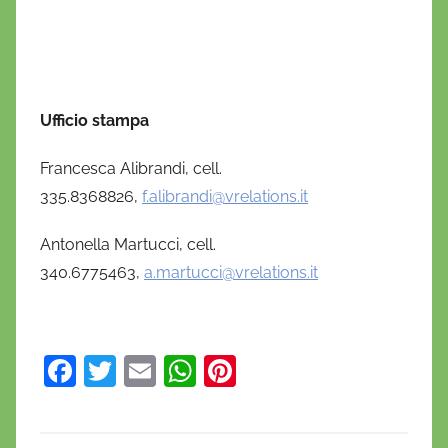
Ufficio stampa
Francesca Alibrandi, cell.
335.8368826,
f.alibrandi@vrelations.it
Antonella Martucci, cell.
340.6775463,
a.martucci@vrelations.it
F
T
E
W
Pi
a
w
m
h
nt
c
itt
ai
at
er