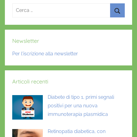
o
Ricerca
m
per:
e
Cerca
d
Newsletter
Per l'iscrizione alla newsletter
Articoli recenti
Diabete di tipo 1, primi segnali
positivi per una nuova
immunoterapia plasmidica
Retinopatia diabetica, con