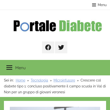
Salta
contenuto
Menu
al
contenuto
Portale
Facebook
Twitter
Diabete
Menu
Sei in:
Home
Tecnologia
Microinfusore
Crescere col
diabete tipo 1: concluso positivamente il campo scuola in Val di
Non per un gruppo di giovani veronesi