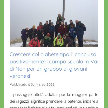
Crescere col diabete tipo 1: concluso
positivamente il campo scuola in Val
di Non per un gruppo di giovani
veronesi
Pubblicato il
16 Marzo 2022
d
i
Il passaggio all’età adulta, per la maggior parte
D
dei ragazzi, significa prendere la patente, iniziare a
a