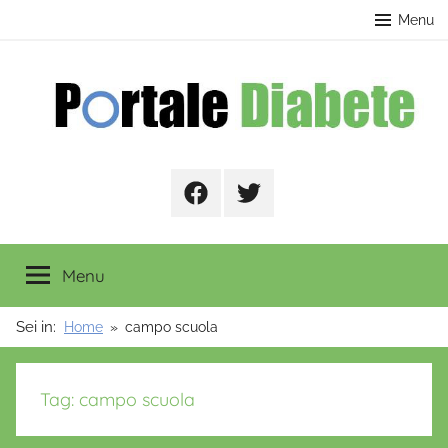
Salta
contenuto
Menu
al
contenuto
Portale
Facebook
Twitter
Diabete
Menu
Sei in:
Home
campo scuola
Tag:
campo scuola