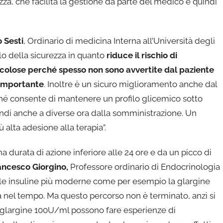
, che facilita la gestione da parte del medico e quindi
o Sesti
, Ordinario di medicina Interna all’Università degli
ilo della sicurezza in quanto
riduce il rischio di
ricolose perché spesso non sono avvertite dal paziente
 importante
. Inoltre è un sicuro miglioramento anche dal
rché consente di mantenere un profilo glicemico sotto
uindi anche a diverse ora dalla somministrazione. Un
alta adesione alla terapia”.
a durata di azione inferiore alle 24 ore e da un picco di
ancesco
Giorgino,
Professore ordinario di Endocrinologia
elle insuline più moderne come per esempio la glargine
nel tempo. Ma questo percorso non è terminato, anzi si
ina glargine 100U/ml possono fare esperienze di