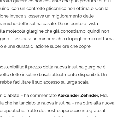
ntrollo glicemico non costante che può produrre effetti
quindi con un controllo glicemico non ottimale. Con la
ione invece si osserva un miglioramento delle
amiche dell’insulina basale. Da un punto di vista
dalla molecola glargine che già conosciamo, quindi non
gino – assicura un minor rischio di ipoglicemia notturna,
nico e una durata di azione superiore che copre
ostenibilità: il prezzo della nuova insulina glargine è
uello delle insuline basali attualmente disponibili. Un
ebbe facilitare il suo accesso su larga scala.
 con diabete – ha commentato
Alexander Zehnder,
Md,
a che ha lanciato la nuova insulina – ma oltre alla nuova
terapeutiche, frutto del nostro approccio integrato al