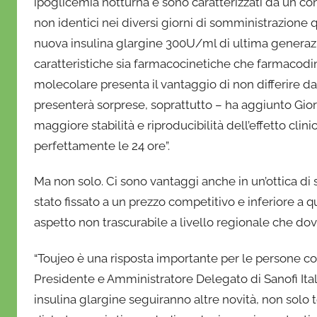
ipoglicemia notturna e sono caratterizzati da un co
non identici nei diversi giorni di somministrazione 
nuova insulina glargine 300U/ml di ultima generaz
caratteristiche sia farmacocinetiche che farmacodin
molecolare presenta il vantaggio di non differire 
presenterà sorprese, soprattutto – ha aggiunto Gior
maggiore stabilità e riproducibilità dell’effetto cli
perfettamente le 24 ore”.
Ma non solo. Ci sono vantaggi anche in un’ottica di s
stato fissato a un prezzo competitivo e inferiore a q
aspetto non trascurabile a livello regionale che dovr
“Toujeo è una risposta importante per le persone
Presidente e Amministratore Delegato di Sanofi Itali
insulina glargine seguiranno altre novità, non solo 