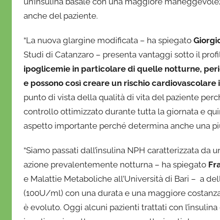
un’insulina basale con una maggiore maneggevolezza
anche del paziente.
“La nuova glargine modificata – ha spiegato
Giorgi
Studi di Catanzaro – presenta vantaggi sotto il prof
ipoglicemie in particolare di quelle notturne, pe
e possono così creare un rischio cardiovascolare
punto di vista della qualità di vita del paziente pe
controllo ottimizzato durante tutta la giornata e q
aspetto importante perché determina anche una più 
“Siamo passati dall’insulina NPH caratterizzata da un
azione prevalentemente notturna – ha spiegato
Fr
e Malattie Metaboliche all’Università di Bari – a d
(100U/ml) con una durata e una maggiore costanza 
è evoluto. Oggi alcuni pazienti trattati con l’insul