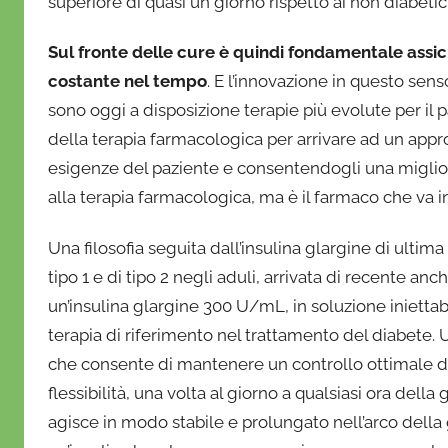
superiore di quasi un giorno rispetto ai non diabetici
Sul fronte delle cure è quindi fondamentale assicur
costante nel tempo
. E l’innovazione in questo senso
sono oggi a disposizione terapie più evolute per il 
della terapia farmacologica per arrivare ad un app
esigenze del paziente e consentendogli una miglior 
alla terapia farmacologica, ma è il farmaco che va 
Una filosofia seguita dall’insulina glargine di ultim
tipo 1 e di tipo 2 negli aduli, arrivata di recente an
un’insulina glargine 300 U/mL, in soluzione iniettab
terapia di riferimento nel trattamento del diabete. 
che consente di mantenere un controllo ottimale de
flessibilità, una volta al giorno a qualsiasi ora della
agisce in modo stabile e prolungato nell’arco della