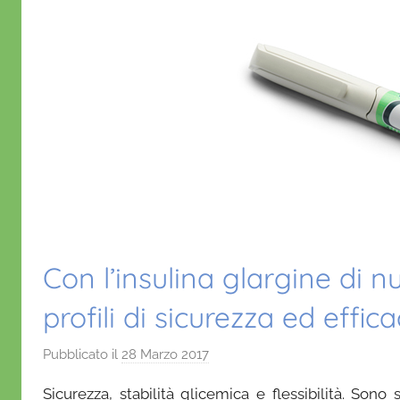
Con l’insulina glargine di 
profili di sicurezza ed effica
Pubblicato il
28 Marzo 2017
d
i
Sicurezza, stabilità glicemica e flessibilità. Son