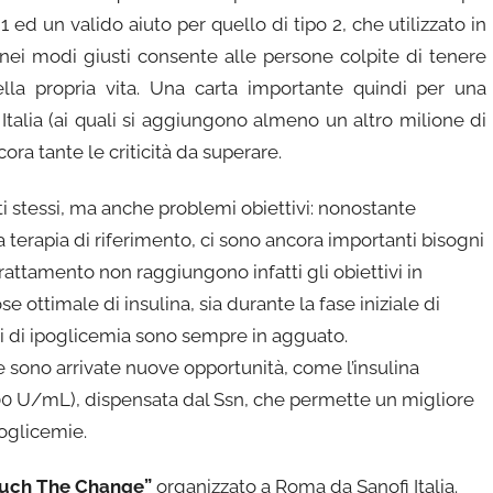
 1 ed un valido aiuto per quello di tipo 2, che utilizzato in
nei modi giusti consente alle persone colpite di tenere
della propria vita. Una carta importante quindi per una
 Italia (ai quali si aggiungono almeno un altro milione di
ra tante le criticità da superare.
ti stessi, ma anche problemi obiettivi: nonostante
la terapia di riferimento, ci sono ancora importanti bisogni
 trattamento non raggiungono infatti gli obiettivi in
ottimale di insulina, sia durante la fase iniziale di
chi di ipoglicemia sono sempre in agguato.
ne sono arrivate nuove opportunità, come l’insulina
00 U/mL), dispensata dal Ssn, che permette un migliore
oglicemie.
ouch The Change”
organizzato a Roma da Sanofi Italia.