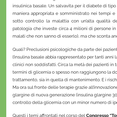
D
insulinica basale. Un salvavita per il diabete di tipo
a
maniera appropriata e somministrato nei tempi e 
n
sotto controllo la malattia con un’alta qualità 
i
e
patologia che investe circa 4 milioni di persone in
l
malati che non sanno di esserlo), ma che sconta anco
a
D
Quali? Preclusioni psicologiche da parte dei pazien
'
l’insulina basale abbia rappresentato per tanti anni 
O
clinici non soddisfatti. Circa la metà dei pazienti in
n
termini di glicemia o spesso non raggiungono la dose 
o
trattamento, sia in quella di mantenimento. E i ris
f
Ma ora sul fronte delle terapie grazie all’innovazio
r
glargine di nuova generazione (insulina glargine 3
i
controllo della glicemia con un minor numero di ip
o
Questi i temi affrontati nel corso del
Congresso “T