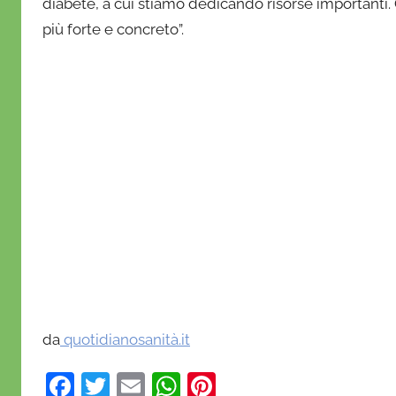
diabete, a cui stiamo dedicando risorse importanti
più forte e concreto”.
da
quotidianosanità.it
F
T
E
W
Pi