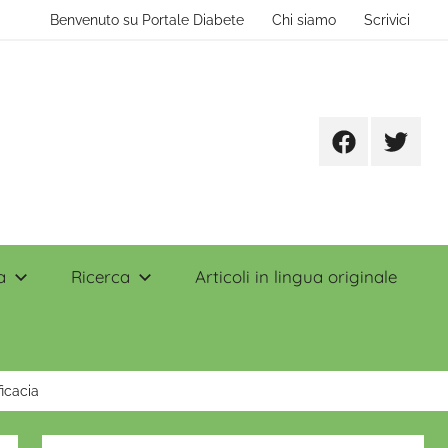
Benvenuto su Portale Diabete
Chi siamo
Scrivici
Facebook
Twitter
a
Ricerca
Articoli in lingua originale
ficacia