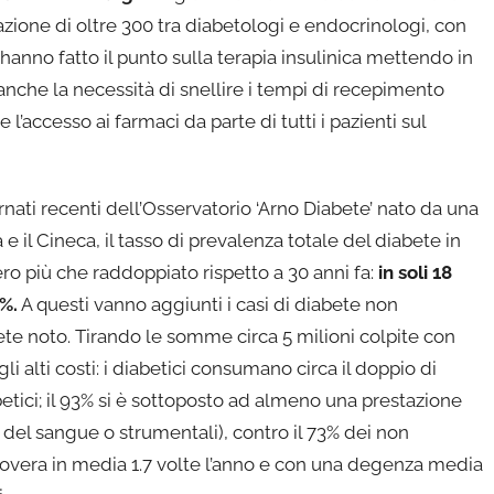
azione di oltre 300 tra diabetologi e endocrinologi, con
hanno fatto il punto sulla terapia insulinica mettendo in
anche la necessità di snellire i tempi di recepimento
e l’accesso ai farmaci da parte di tutti i pazienti sul
rnati recenti dell’Osservatorio ‘Arno Diabete’ nato da una
 e il Cineca, il tasso di prevalenza totale del diabete in
ero più che raddoppiato rispetto a 30 anni fa:
in soli 18
0%.
A questi vanno aggiunti i casi di diabete non
bete noto. Tirando le somme circa 5 milioni colpite con
i alti costi: i diabetici consumano circa il doppio di
betici; il 93% si è sottoposto ad almeno una prestazione
i del sangue o strumentali), contro il 73% dei non
icovera in media 1.7 volte l’anno e con una degenza media