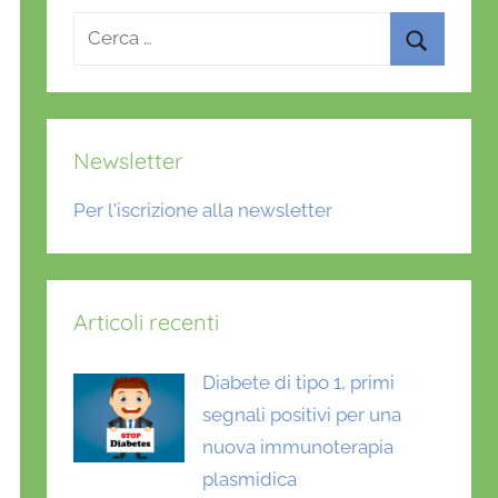
Ricerca
per:
Cerca
Newsletter
Per l'iscrizione alla newsletter
Articoli recenti
Diabete di tipo 1, primi
segnali positivi per una
nuova immunoterapia
plasmidica