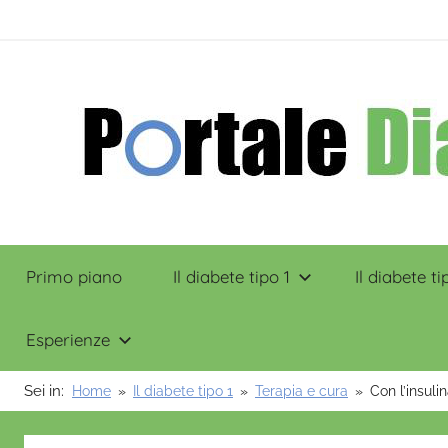
Salta
contenuto
al
contenuto
Portale
Primo piano
Il diabete tipo 1
Il diabete ti
Diabete
Esperienze
Sei in:
Home
Il diabete tipo 1
Terapia e cura
Con l’insuli