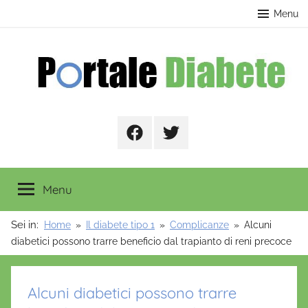
Salta
contenuto
Menu
al
contenuto
Portale
Facebook
Twitter
Diabete
Menu
Sei in:
Home
Il diabete tipo 1
Complicanze
Alcuni
diabetici possono trarre beneficio dal trapianto di reni precoce
Alcuni diabetici possono trarre