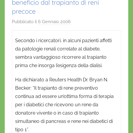
beneficio dal trapianto di reni
precoce
Pubblicato il
6 Gennaio 2006
d
i
D
Secondo i ricercatori, in alcuni pazienti affetti
a
da patologie renali correlate al diabete,
n
sembra vantaggioso ricorrere al trapianto
i
prima che insorga l’esigenza della dialisi.
e
l
Ha dichiarato a Reuters Health Dr. Bryan N.
a
Becker: “Il trapianto di rene preventivo
D
continua ad essere un’ottima forma di terapia
'
per i diabetici che ricevono un rene da
O
donatore vivente o in caso di trapianto
n
simultaneo di pancreas e rene nei diabetici di
o
tipo 1”.
f