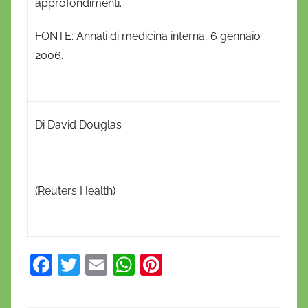
approfondimenti.
FONTE: Annali di medicina interna, 6 gennaio
2006.
Di David Douglas
(Reuters Health)
F
T
E
W
Pi
a
w
m
h
nt