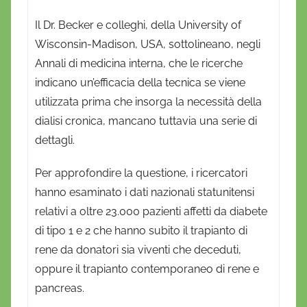
r
Il Dr. Becker e colleghi, della University of
i
Wisconsin-Madison, USA, sottolineano, negli
o
Annali di medicina interna, che le ricerche
indicano un’efficacia della tecnica se viene
utilizzata prima che insorga la necessità della
dialisi cronica, mancano tuttavia una serie di
dettagli.
Per approfondire la questione, i ricercatori
hanno esaminato i dati nazionali statunitensi
relativi a oltre 23.000 pazienti affetti da diabete
di tipo 1 e 2 che hanno subito il trapianto di
rene da donatori sia viventi che deceduti,
oppure il trapianto contemporaneo di rene e
pancreas.