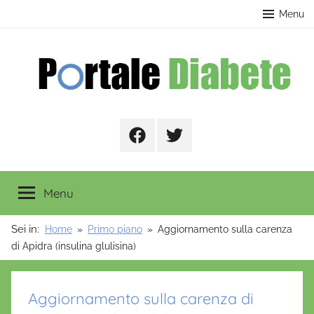
Salta
contenuto
Menu
al
contenuto
Portale
Facebook
Twitter
Diabete
Menu
Sei in:
Home
Primo piano
Aggiornamento sulla carenza
di Apidra (insulina glulisina)
Aggiornamento sulla carenza di