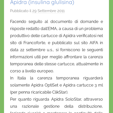
Apidra (insulina glulisina)
Pubblicato il
29 Settembre 2011
d
i
Facendo seguito al documento di domande e
D
risposte redatto dall’EMA, a causa di un problema
a
produttivo delle cartucce di Apidra verificatosi nel
n
sito di Francoforte, e pubblicato sul sito AIFA in
i
data 22 settembre u.s., si forniscono le seguenti
e
informazioni utili per meglio affrontare la carenza
l
a
temporanea delle stesse cartucce, attualmente in
D
corso a livello europeo.
'
In Italia la carenza temporanea riguarderà
O
solamente Apidra OptiSet e Apidra cartucce 3 ml
n
(per penna ricaricabile ClikStar).
o
Per quanto riguarda Apidra SoloStar, attraverso
f
una razionale gestione della distribuzione,
r