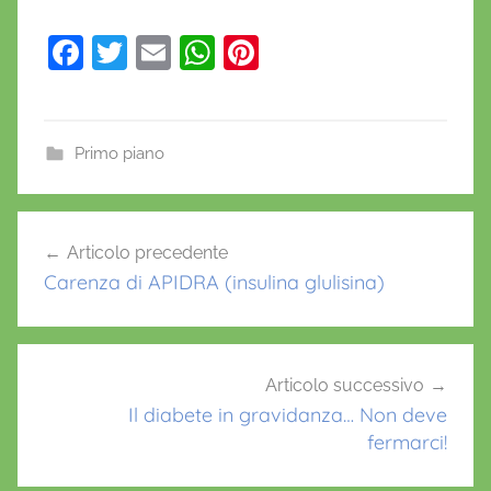
F
T
E
W
Pi
a
w
m
h
nt
c
itt
ai
at
er
e
er
l
s
e
Primo piano
b
A
st
o
p
Navigazione
Articolo precedente
o
p
articoli
Carenza di APIDRA (insulina glulisina)
k
Articolo successivo
Il diabete in gravidanza… Non deve
fermarci!