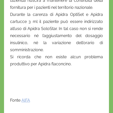
l’azienda riuscirà a mantenere la continuità della
i
fornitura per i pazienti nel territorio nazionale.
o
Durante la carenza di Apidra OptiSet e Apidra
cartucce 3 ml il paziente può essere indirizzato
all’uso di Apidra SoloStar. In tal caso non si rende
necessario né l’aggiustamento del dosaggio
insulinico, né la variazione dell’orario di
somministrazione.
Si ricorda che non esiste alcun problema
produttivo per Apidra flaconcino.
Fonte
AIFA