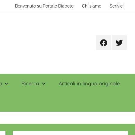
Benvenuto su Portale Diabete
Chi siamo
Scrivici
Facebook
Twitter
a
Ricerca
Articoli in lingua originale