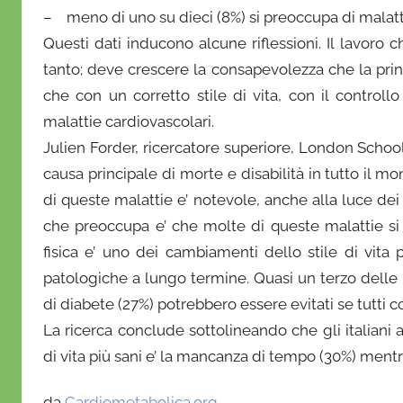
r
– meno di uno su dieci (8%) si preoccupa di malatt
i
Questi dati inducono alcune riflessioni. Il lavoro
o
tanto; deve crescere la consapevolezza che la prin
che con un corretto stile di vita, con il controllo
malattie cardiovascolari.
Julien Forder, ricercatore superiore, London Schoo
causa principale di morte e disabilità in tutto il m
di queste malattie e’ notevole, anche alla luce dei 
che preoccupa e’ che molte di queste malattie si 
fisica e’ uno dei cambiamenti dello stile di vita pi
patologiche a lungo termine. Quasi un terzo delle m
di diabete (27%) potrebbero essere evitati se tutti com
La ricerca conclude sottolineando che gli italian
di vita più sani e’ la mancanza di tempo (30%) mentr
da
Cardiometabolica.org