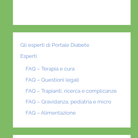
Gli esperti di Portale Diabete
Esperti
FAQ – Terapia e cura
FAQ – Questioni legali
FAQ – Trapianti, ricerca e complicanze
FAQ – Gravidanza, pediatria e micro
FAQ – Alimentazione