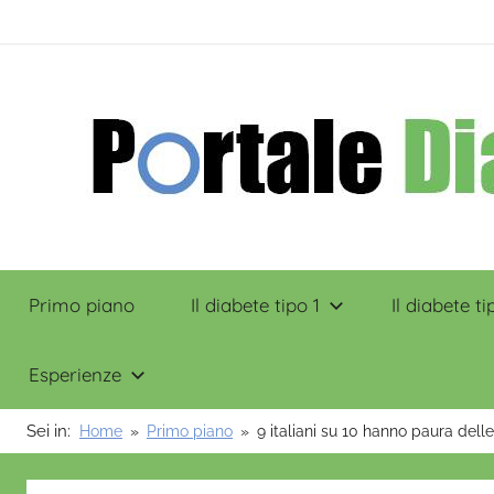
Salta
contenuto
al
contenuto
Portale
Primo piano
Il diabete tipo 1
Il diabete ti
Diabete
Esperienze
Sei in:
Home
Primo piano
9 italiani su 10 hanno paura dell