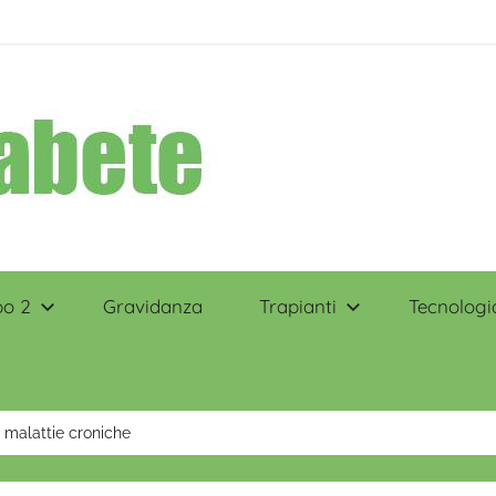
po 2
Gravidanza
Trapianti
Tecnologi
e malattie croniche