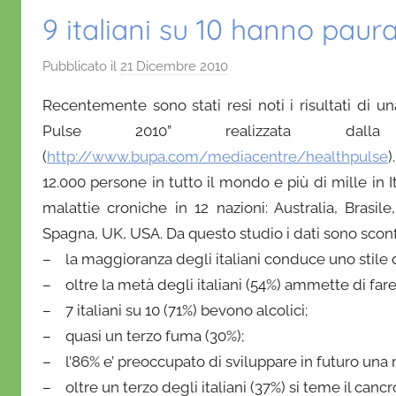
9 italiani su 10 hanno paur
Pubblicato il
21 Dicembre 2010
d
i
Recentemente sono stati resi noti i risultati di un
D
Pulse 2010” realizzata dal
a
(
http://www.bupa.com/mediacentre/healthpulse
)
n
12.000 persone in tutto il mondo e più di mille in I
i
e
malattie croniche in 12 nazioni: Australia, Brasile
l
Spagna, UK, USA. Da questo studio i dati sono sconf
a
– la maggioranza degli italiani conduce uno stile di
D
– oltre la metà degli italiani (54%) ammette di fare 
'
– 7 italiani su 10 (71%) bevono alcolici;
O
– quasi un terzo fuma (30%);
n
– l’86% e’ preoccupato di sviluppare in futuro una m
o
– oltre un terzo degli italiani (37%) si teme il cancr
f