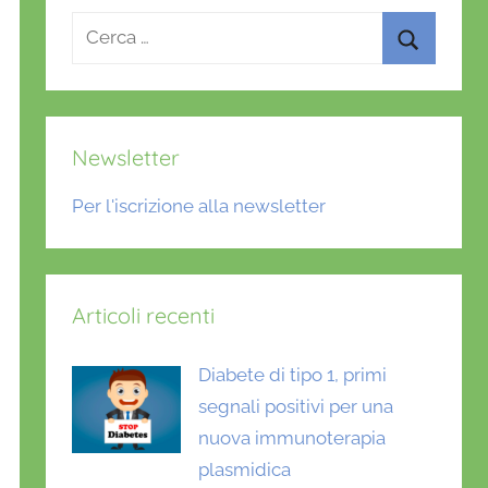
Ricerca
per:
Cerca
Newsletter
Per l'iscrizione alla newsletter
Articoli recenti
Diabete di tipo 1, primi
segnali positivi per una
nuova immunoterapia
plasmidica