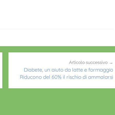
Articolo successivo
Diabete, un aiuto da latte e formaggio
Riducono del 60% il rischio di ammalarsi