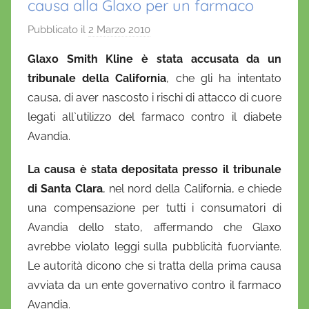
causa alla Glaxo per un farmaco
Pubblicato il
2 Marzo 2010
d
i
Glaxo Smith Kline è stata accusata da un
D
tribunale della California
, che gli ha intentato
a
causa, di aver nascosto i rischi di attacco di cuore
n
legati all`utilizzo del farmaco contro il diabete
i
Avandia.
e
l
La causa è stata depositata presso il tribunale
a
di Santa Clara
, nel nord della California, e chiede
D
una compensazione per tutti i consumatori di
'
Avandia dello stato, affermando che Glaxo
O
n
avrebbe violato leggi sulla pubblicità fuorviante.
o
Le autorità dicono che si tratta della prima causa
f
avviata da un ente governativo contro il farmaco
r
Avandia.