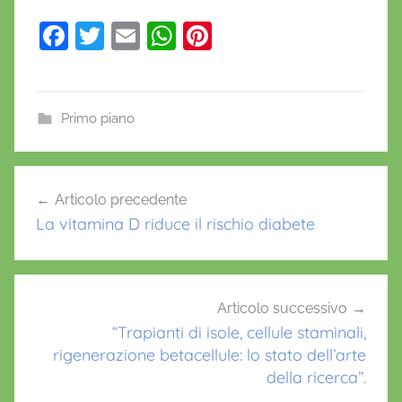
F
T
E
W
Pi
a
w
m
h
nt
c
itt
ai
at
er
e
er
l
s
e
Primo piano
b
A
st
o
p
Navigazione
Articolo precedente
o
p
articoli
La vitamina D riduce il rischio diabete
k
Articolo successivo
“Trapianti di isole, cellule staminali,
rigenerazione betacellule: lo stato dell’arte
della ricerca”.