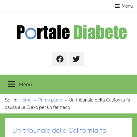
Salta
contenuto
Menu
al
contenuto
Portale
Facebook
Twitter
Diabete
Menu
Sei in:
Home
Primo piano
Un tribunale della California fa
causa alla Glaxo per un farmaco
Un tribunale della California fa