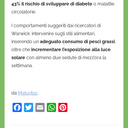
i
43% il rischio di sviluppare di diabete
o malattie
o
circolatorie.
I comportamenti suggeriti dai ricercatori di
Warwick: intervenire sugli stili alimentari,
inserendo un
adeguato consumo di pesci grassi
,
oltre che
incrementare l’esposizione alla luce
solare
con almeno due sedute di mezz’ora la
settimana.
da
Maturitas
F
T
E
W
Pi
a
w
m
h
nt
c
itt
ai
at
er