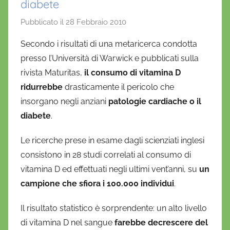
diabete
Pubblicato il
28 Febbraio 2010
d
i
Secondo i risultati di una metaricerca condotta
D
presso l’Università di Warwick e pubblicati sulla
a
rivista Maturitas,
il consumo di vitamina D
n
ridurrebbe
drasticamente il pericolo che
i
insorgano negli anziani
patologie cardiache o il
e
diabete
.
l
a
Le ricerche prese in esame dagli scienziati inglesi
D
consistono in 28 studi correlati al consumo di
'
vitamina D ed effettuati negli ultimi vent’anni, su
O
un
n
campione che sfiora i 100.000 individui
.
o
Il risultato statistico è sorprendente: un alto livello
f
di vitamina D nel sangue
farebbe decrescere del
r