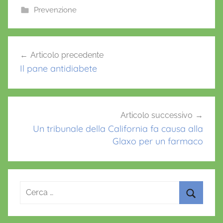
e
er
l
s
e
Prevenzione
b
A
st
o
p
Navigazione
Articolo precedente
o
p
articoli
Il pane antidiabete
k
Articolo successivo
Un tribunale della California fa causa alla
Glaxo per un farmaco
Ricerca
per:
Cerca