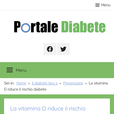
Salta
contenuto
Menu
al
contenuto
Portale
Facebook
Twitter
Diabete
Menu
Sei in:
Home
Il diabete tipo 2
Prevenzione
La vitamina
D riduce il rischio diabete
La vitamina D riduce il rischio