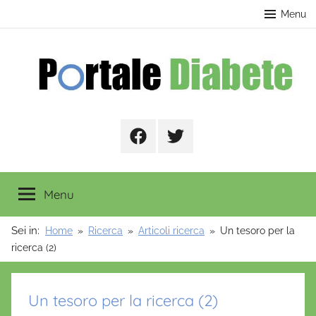
Salta
contenuto
Menu
al
contenuto
Portale
Facebook
Twitter
Diabete
Menu
Sei in:
Home
Ricerca
Articoli ricerca
Un tesoro per la
ricerca (2)
Un tesoro per la ricerca (2)