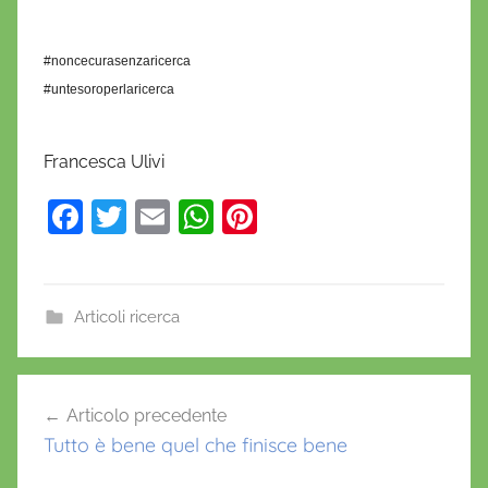
#noncecurasenzaricerca
#untesoroperlaricerca
Francesca Ulivi
F
T
E
W
Pi
a
w
m
h
nt
c
itt
ai
at
er
e
er
l
s
e
Articoli ricerca
b
A
st
o
p
Navigazione
Articolo precedente
o
p
articoli
Tutto è bene quel che finisce bene
k