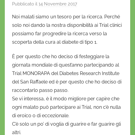
Pubblicato il
14 Novembre 2017
d
i
Noi malati siamo un tesoro per la ricerca. Perché
D
solo noi dando la nostra disponibilità ai Trial clinici
a
possiamo far progredire la ricerca verso la
n
scoperta della cura al diabete di tipo 1.
i
e
È per questo che ho deciso di festeggiare la
l
giornata mondiale di quest’anno partecipando al
a
Trial MONORAPA del Diabetes Research Institute
D
del San Raffaele ed è per questo che ho deciso di
'
raccontarlo passo passo.
O
n
Se vi interessa, è il modo migliore per capire che
o
ogni malato può partecipare ai Trial, non c’è nulla
f
di eroico o di eccezionale.
r
C’è solo un po’ di voglia di guarire e far guarire gli
i
altri.