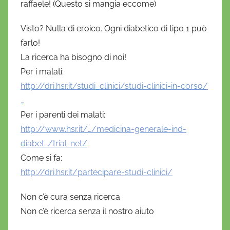
raffaele! (Questo si mangia eccome)
Visto? Nulla di eroico. Ogni diabetico di tipo 1 può
farlo!
La ricerca ha bisogno di noi!
Per i malati:
http://dri.hsr.it/studi_clinici/studi-clinici-in-corso/
…
Per i parenti dei malati:
http://www.hsr.it/…/medicina-generale-ind-
diabet…/trial-net/
Come si fa:
http://dri.hsr.it/partecipare-studi-clinici/
Non c’è cura senza ricerca
Non c’è ricerca senza il nostro aiuto