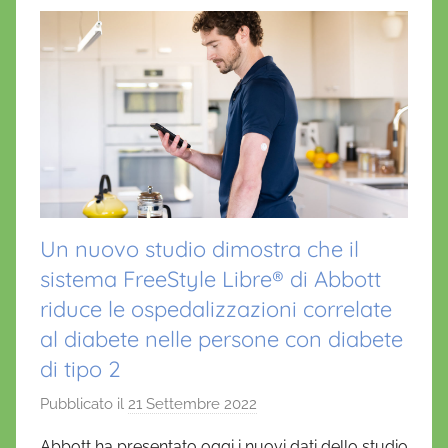
Un nuovo studio dimostra che il
sistema FreeStyle Libre® di Abbott
riduce le ospedalizzazioni correlate
al diabete nelle persone con diabete
di tipo 2
Pubblicato il
21 Settembre 2022
d
i
Abbott ha presentato oggi i nuovi dati dello studio