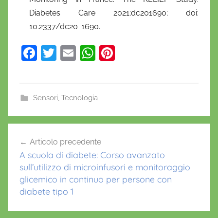
Diabetes Care 2021;dc201690; doi:
10.2337/dc20-1690.
F
T
E
W
Pi
a
w
m
h
nt
c
itt
ai
at
er
e
er
l
s
e
Sensori
,
Tecnologia
b
A
st
o
p
Navigazione
Articolo precedente
o
p
articoli
A scuola di diabete: Corso avanzato
k
sull’utilizzo di microinfusori e monitoraggio
glicemico in continuo per persone con
diabete tipo 1