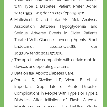
with Type 2 Diabetes. Patient Prefer Adher.
2014;8:593–601; doi: 10.2147/ppa.s58781.
Mattishent K and Loke YK. Meta-Analysis:
Association Between Hypoglycemia and
Serious Adverse Events in Older Patients
Treated With Glucose-Lowering Agents. Front
Endocrinol. 2021;12:571568; doi:
10.3389/fendo.2021.571568.
The app is only compatible with certain mobile
devices and operating systems
Data on file. Abbott Diabetes Care.
Roussel R, Riveline J-P, Vicaut E, et al.
Important Drop Rate of Acute Diabetes
Complications in People With Type 1 or Type 2
Diabetes After Initiation of Flash Glucose
Monitoring in France: The RELIEF Study.