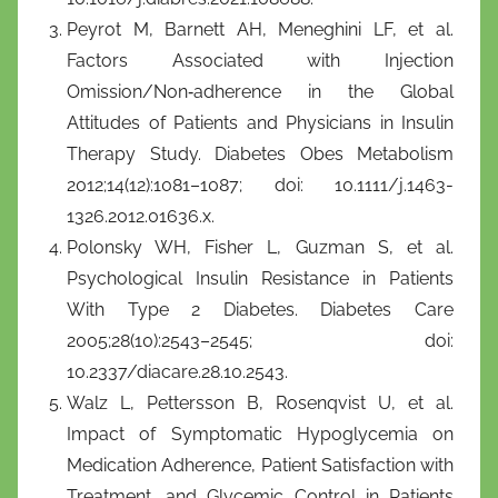
Peyrot M, Barnett AH, Meneghini LF, et al.
Factors Associated with Injection
Omission/Non‐adherence in the Global
Attitudes of Patients and Physicians in Insulin
Therapy Study. Diabetes Obes Metabolism
2012;14(12):1081–1087; doi: 10.1111/j.1463-
1326.2012.01636.x.
Polonsky WH, Fisher L, Guzman S, et al.
Psychological Insulin Resistance in Patients
With Type 2 Diabetes. Diabetes Care
2005;28(10):2543–2545; doi:
10.2337/diacare.28.10.2543.
Walz L, Pettersson B, Rosenqvist U, et al.
Impact of Symptomatic Hypoglycemia on
Medication Adherence, Patient Satisfaction with
Treatment, and Glycemic Control in Patients