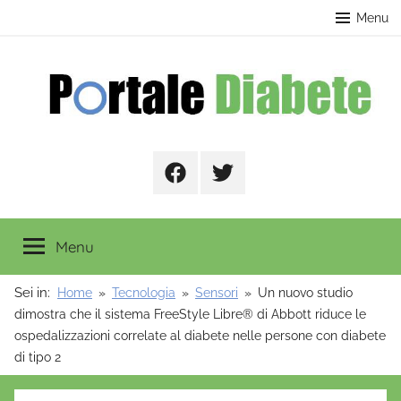
Salta
contenuto
Menu
al
contenuto
Portale
Facebook
Twitter
Diabete
Menu
Sei in:
Home
Tecnologia
Sensori
Un nuovo studio
dimostra che il sistema FreeStyle Libre® di Abbott riduce le
ospedalizzazioni correlate al diabete nelle persone con diabete
di tipo 2