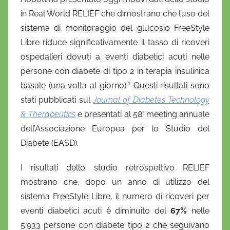
D
in Real World RELIEF che dimostrano che l’uso del
a
sistema di monitoraggio del glucosio FreeStyle
n
Libre riduce significativamente il tasso di ricoveri
i
ospedalieri dovuti a eventi diabetici acuti nelle
e
persone con diabete di tipo 2 in terapia insulinica
l
1
a
basale (una volta al giorno)
.
Questi risultati sono
D
stati pubblicati sul
Journal of Diabetes Technology
'
& Therapeutics
e presentati al 58° meeting annuale
O
dell’Associazione Europea per lo Studio del
n
Diabete (EASD).
o
f
I risultati dello studio retrospettivo RELIEF
r
mostrano che, dopo un anno di utilizzo del
i
sistema FreeStyle Libre, il numero di ricoveri per
o
eventi diabetici acuti è diminuito del
67%
nelle
5.933 persone con diabete tipo 2 che seguivano