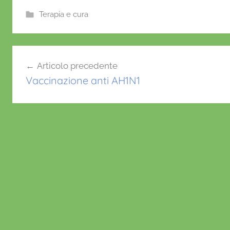
e
er
l
s
e
Terapia e cura
b
A
st
o
p
Navigazione
o
p
Articolo precedente
articoli
k
Vaccinazione anti AH1N1