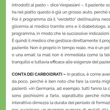
introdotti al pasto – dice Vespasiani –. Il paziente s
ha nel piatto: questo è già un grosso aiuto, perché
Poi il programma dà il “verdetto” dell’insulina neces
glicemia al medico tramite sms e il diabetologo, 
programma, in modo che le successive indicazioni su
È quindi il medico che gestisce direttamente il pro
paziente. Non è proprio in tempo reale, ma è un po’ 
o una email: la mail non è immediata come la te
tranquillo e tuttavia efficace alle esigenze del pazie
CONTA DEI CARBOIDRATI –
In pratica, è come aver
da poco, perché è ben noto che fare la conta migli
pazienti. «In Germania, ad esempio, tutti fanno la co
sono pochissimi a farlo, soprattutto perché rich
interattivo dimezza la durata del periodo di forma
per avvicinare un maggior numero di malati alla 