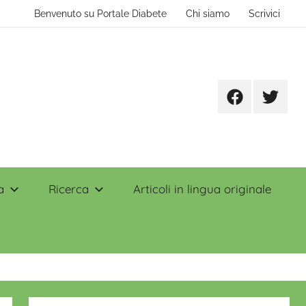
Benvenuto su Portale Diabete
Chi siamo
Scrivici
Facebook
Twitter
a
Ricerca
Articoli in lingua originale