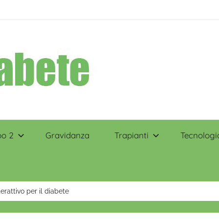
po 2
Gravidanza
Trapianti
Tecnologi
terattivo per il diabete