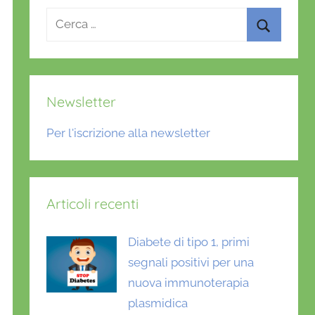
Ricerca
per:
Cerca
Newsletter
Per l'iscrizione alla newsletter
Articoli recenti
Diabete di tipo 1, primi
segnali positivi per una
nuova immunoterapia
plasmidica