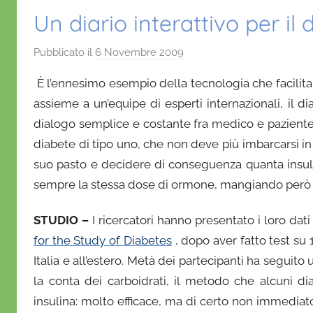
Un diario interattivo per il 
Pubblicato il
6 Novembre 2009
d
i
È l’ennesimo esempio della tecnologia che facilita l
D
assieme a un’equipe di esperti internazionali, il dia
a
dialogo semplice e costante fra medico e paziente è 
n
diabete di tipo uno, che non deve più imbarcarsi in
i
e
suo pasto e decidere di conseguenza quanta insulina
l
sempre la stessa dose di ormone, mangiando però 
a
D
STUDIO –
I ricercatori hanno presentato i loro dati
'
for the Study of Diabetes
, dopo aver fatto test su 1
O
Italia e all’estero. Metà dei partecipanti ha segui
n
la conta dei carboidrati, il metodo che alcuni di
o
insulina: molto efficace, ma di certo non immediato
f