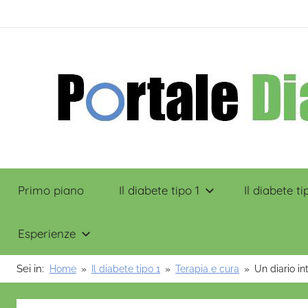
Salta
contenuto
al
contenuto
Portale
Primo piano
Il diabete tipo 1
Il diabete ti
Diabete
Esperienze
Sei in:
Home
Il diabete tipo 1
Terapia e cura
Un diario in