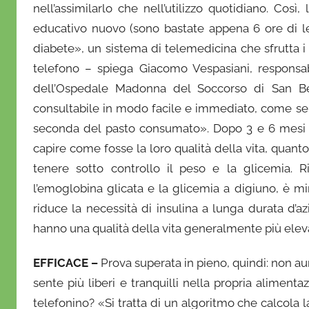
nell’assimilarlo che nell’utilizzo quotidiano. Cos
r
educativo nuovo (sono bastate appena 6 ore di lezi
i
diabete», un sistema di telemedicina che sfrutta i
o
telefono – spiega Giacomo Vespasiani, responsabi
dell’Ospedale Madonna del Soccorso di San B
consultabile in modo facile e immediato, come se 
seconda del pasto consumato». Dopo 3 e 6 mesi dall
capire come fosse la loro qualità della vita, quant
tenere sotto controllo il peso e la glicemia. Ri
l’emoglobina glicata e la glicemia a digiuno, è m
riduce la necessità di insulina a lunga durata d’azi
hanno una qualità della vita generalmente più elev
EFFICACE –
Prova superata in pieno, quindi: non au
sente più liberi e tranquilli nella propria alime
telefonino? «Si tratta di un algoritmo che calcola l