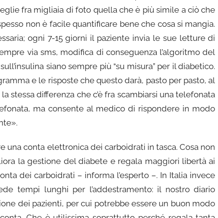
ceglie fra migliaia di foto quella che è più simile a ciò che
 spesso non è facile quantificare bene che cosa si mangia.
saria; ogni 7-15 giorni il paziente invia le sue letture di
sempre via sms, modifica di conseguenza l’algoritmo del
ll’insulina siano sempre più “su misura” per il diabetico.
gramma e le risposte che questo darà, pasto per pasto, al
la stessa differenza che c’è fra scambiarsi una telefonata
lefonata, ma consente al medico di rispondere in modo
nte».
e una conta elettronica dei carboidrati in tasca. Cosa non
ora la gestione del diabete e regala maggiori libertà ai
nta dei carboidrati – informa l’esperto –. In Italia invece
iede tempi lunghi per l’addestramento: il nostro diario
zione dei pazienti, per cui potrebbe essere un buon modo
conta. Che è utilissima soprattutto perché regala tanta