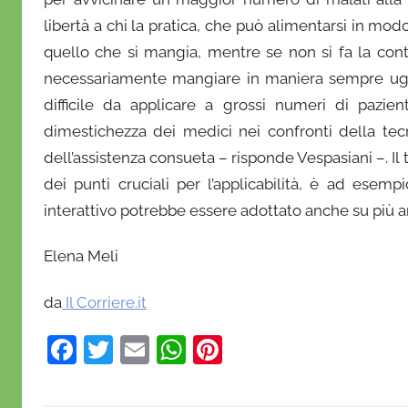
libertà a chi la pratica, che può alimentarsi in modo
quello che si mangia, mentre se non si fa la conta
necessariamente mangiare in maniera sempre ugua
difficile da applicare a grossi numeri di pazien
dimestichezza dei medici nei confronti della tecno
dell’assistenza consueta – risponde Vespasiani –. Il t
dei punti cruciali per l’applicabilità, è ad ese
interattivo potrebbe essere adottato anche su più a
Elena Meli
da
Il Corriere.it
F
T
E
W
Pi
a
w
m
h
nt
c
itt
ai
at
er