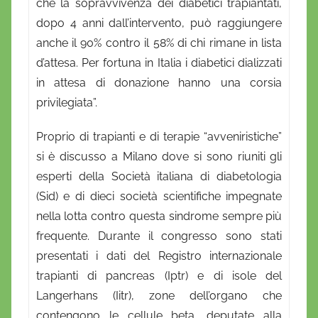
che la sopravvivenza dei diabetici trapiantati,
o
dopo 4 anni dall’intervento, può raggiungere
anche il 90% contro il 58% di chi rimane in lista
d’attesa. Per fortuna in Italia i diabetici dializzati
in attesa di donazione hanno una corsia
privilegiata”.
Proprio di trapianti e di terapie “avveniristiche”
si è discusso a Milano dove si sono riuniti gli
esperti della Società italiana di diabetologia
(Sid) e di dieci società scientifiche impegnate
nella lotta contro questa sindrome sempre più
frequente. Durante il congresso sono stati
presentati i dati del Registro internazionale
trapianti di pancreas (Iptr) e di isole del
Langerhans (Iitr), zone dell’organo che
contengono le cellule beta, deputate alla