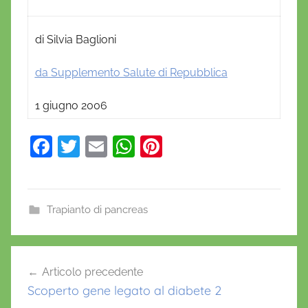
di Silvia Baglioni
da Supplemento Salute di Repubblica
1 giugno 2006
F
T
E
W
Pi
a
w
m
h
nt
c
itt
ai
at
er
e
er
l
s
e
Trapianto di pancreas
b
A
st
o
p
Navigazione
Articolo precedente
o
p
articoli
Scoperto gene legato al diabete 2
k