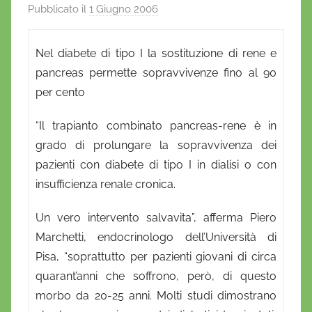
Pubblicato il
1 Giugno 2006
d
i
D
Nel diabete di tipo I la sostituzione di rene e
a
pancreas permette sopravvivenze fino al 90
n
per cento
i
e
“Il trapianto combinato pancreas-rene è in
l
grado di prolungare la sopravvivenza dei
a
pazienti con diabete di tipo I in dialisi o con
D
insufficienza renale cronica.
'
O
Un vero intervento salvavita”, afferma Piero
n
Marchetti, endocrinologo dell’Università di
o
Pisa, “soprattutto per pazienti giovani di circa
f
quarant’anni che soffrono, però, di questo
r
morbo da 20-25 anni. Molti studi dimostrano
i