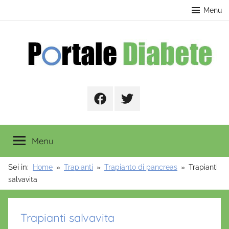
Salta
contenuto
Menu
al
contenuto
Portale
Facebook
Twitter
Diabete
Menu
Sei in:
Home
Trapianti
Trapianto di pancreas
Trapianti
salvavita
Trapianti salvavita