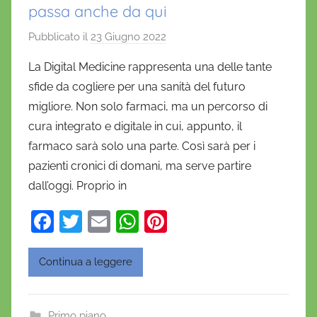
passa anche da qui
Pubblicato il
23 Giugno 2022
d
i
La Digital Medicine rappresenta una delle tante
D
sfide da cogliere per una sanità del futuro
a
migliore. Non solo farmaci, ma un percorso di
n
cura integrato e digitale in cui, appunto, il
i
farmaco sarà solo una parte. Così sarà per i
e
pazienti cronici di domani, ma serve partire
l
a
dall’oggi. Proprio in
D
F
T
E
W
Pi
'
a
w
m
h
nt
O
n
c
itt
ai
at
er
Continua a leggere
o
e
er
l
s
e
f
b
A
st
r
Primo piano