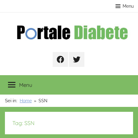
Salta
contenuto
Menu
al
contenuto
Portale
Facebook
Twitter
Diabete
Menu
Sei in:
Home
SSN
Tag:
SSN