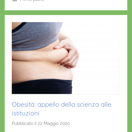
o
p
i
o
o
p
k
Obesità: appello della scienza alle
istituzioni
Pubblicato il
22 Maggio 2020
d
i