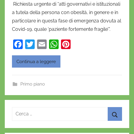
Richiesta urgente di “atti governativi e istituzionali
D
a tutela della persona con obesità, in genere e in
a
particolare in questa fase di emergenza dovuta al
n
Covid-19, quale ‘paziente fortemente fragile’”.
i
e
F
T
E
W
Pi
l
a
w
m
h
nt
a
c
itt
ai
at
er
D
Continua a leggere
'
e
er
l
s
e
O
b
A
st
Primo piano
n
o
p
o
o
p
f
r
k
Ricerca
i
per:
o
Cerca