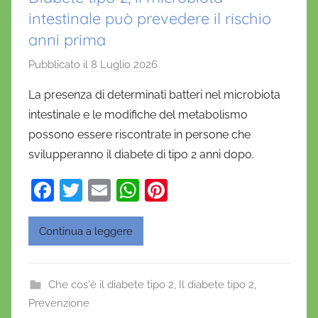
intestinale può prevedere il rischio
anni prima
Pubblicato il
8 Luglio 2026
d
i
La presenza di determinati batteri nel microbiota
D
intestinale e le modifiche del metabolismo
a
possono essere riscontrate in persone che
n
svilupperanno il diabete di tipo 2 anni dopo.
i
e
F
T
E
W
Pi
l
a
w
m
h
nt
a
c
itt
ai
at
er
D
Continua a leggere
'
e
er
l
s
e
O
b
A
st
Che cos'è il diabete tipo 2
,
Il diabete tipo 2
,
n
o
p
Prevenzione
o