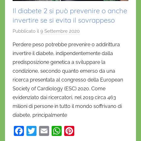
Il diabete 2 si può prevenire o anche
invertire se si evita il sovrappeso
Pubblicato il
9 Settembre 2020
d
i
Perdere peso potrebbe prevenire o addirittura
D
invertire il diabete, indipendentemente dalla
a
predisposizione genetica a sviluppare la
n
condizione, secondo quanto emerso da una
i
ricerca presentata al congresso della European
e
Society of Cardiology (ESC) 2020. Come
l
a
evidenziato dai ricercatori, nel 2019 circa 463
D
milioni di persone in tutto il mondo soffrivano di
'
diabete, principalmente
O
F
T
E
W
Pi
n
o
a
w
m
h
nt