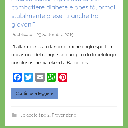
combattere diabete e obesità, ormai
stabilmente presenti anche tra i
giovani”
Pubblicato il
23 Settembre 2019
d
i
“L’allarme è stato lanciato anche dagli esperti in
D
occasione del congresso europeo di diabetologia
a
conclusosi nel weekend a Barcellona
n
i
F
T
E
W
Pi
e
a
w
m
h
nt
l
c
itt
ai
at
er
Continua a leggere
a
D
e
er
l
s
e
'
b
A
st
Il diabete tipo 2
,
Prevenzione
O
o
p
n