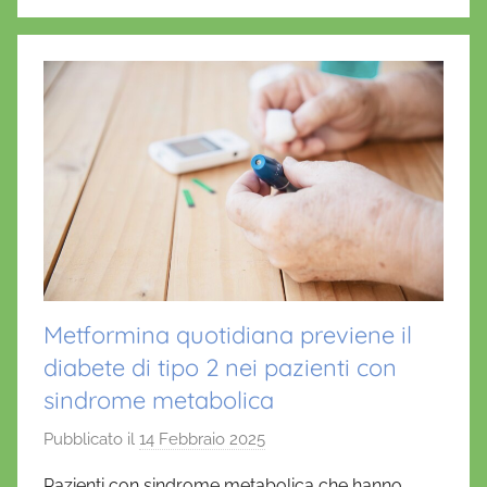
o
p
f
r
k
i
o
Metformina quotidiana previene il
diabete di tipo 2 nei pazienti con
sindrome metabolica
Pubblicato il
14 Febbraio 2025
d
i
Pazienti con sindrome metabolica che hanno