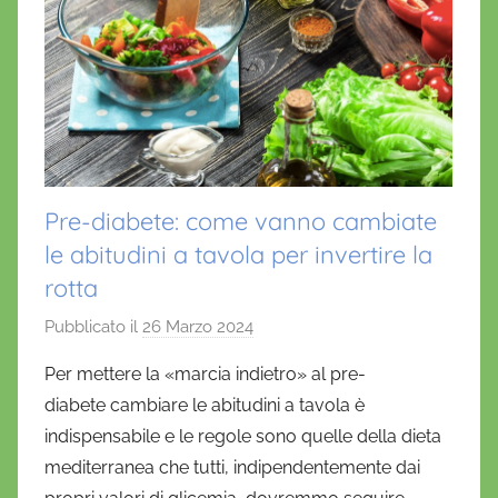
Pre-diabete: come vanno cambiate
le abitudini a tavola per invertire la
rotta
Pubblicato il
26 Marzo 2024
d
i
Per mettere la «marcia indietro» al pre-
D
diabete cambiare le abitudini a tavola è
a
indispensabile e le regole sono quelle della dieta
n
mediterranea che tutti, indipendentemente dai
i