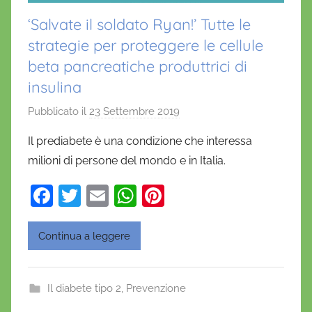
‘Salvate il soldato Ryan!’ Tutte le
strategie per proteggere le cellule
beta pancreatiche produttrici di
insulina
Pubblicato il
23 Settembre 2019
d
i
Il prediabete è una condizione che interessa
D
milioni di persone del mondo e in Italia.
a
n
F
T
E
W
Pi
i
a
w
m
h
nt
e
c
itt
ai
at
er
Continua a leggere
l
e
er
l
s
e
a
D
b
A
st
Il diabete tipo 2
,
Prevenzione
'
o
p
O