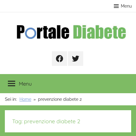
Salta
contenuto
Menu
al
contenuto
Portale
Facebook
Twitter
Diabete
Menu
Sei in:
Home
prevenzione diabete 2
Tag:
prevenzione diabete 2