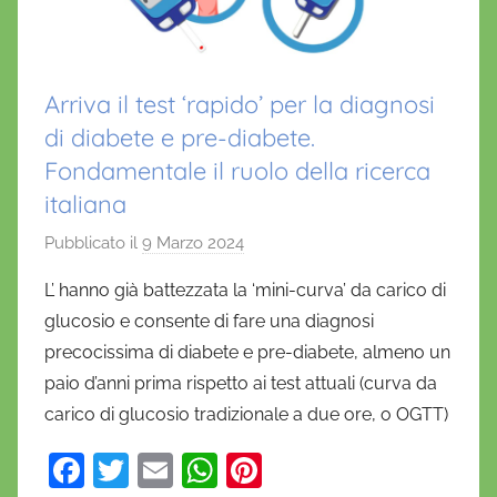
Arriva il test ‘rapido’ per la diagnosi
di diabete e pre-diabete.
Fondamentale il ruolo della ricerca
italiana
Pubblicato il
9 Marzo 2024
d
i
L’ hanno già battezzata la ‘mini-curva’ da carico di
D
glucosio e consente di fare una diagnosi
a
precocissima di diabete e pre-diabete, almeno un
n
paio d’anni prima rispetto ai test attuali (curva da
i
carico di glucosio tradizionale a due ore, o OGTT)
e
l
F
T
E
W
Pi
a