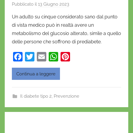
Pubblicato il
13 Giugno 2023
d
i
Un adulto su cinque considerato sano dal punto
D
di vista medico può in realtà avere un
a
metabolismo del glucosio alterato, simile a quello
n
delle persone che soffrono di prediabete.
i
e
F
T
E
W
Pi
l
a
w
m
h
nt
a
c
itt
ai
at
er
D
Continua a leggere
'
e
er
l
s
e
O
b
A
st
Il diabete tipo 2
,
Prevenzione
n
o
p
o
o
p
f
r
k
i