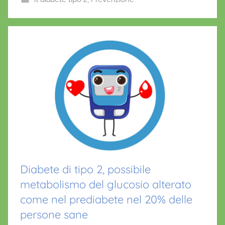
o
p
f
o
p
r
i
k
o
Diabete di tipo 2, possibile
metabolismo del glucosio alterato
come nel prediabete nel 20% delle
persone sane