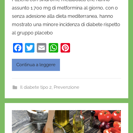
D
assunto 1.700 mg di metformina al giorno, con o
a
senza adesione alla dieta mediterranea, hanno
n
mostrato una minore incidenza di diabete rispetto
i
al gruppo placebo
e
l
F
T
E
W
Pi
a
a
w
m
h
nt
D
c
itt
ai
at
er
'
Continua a leggere
O
e
er
l
s
e
n
b
A
st
Il diabete tipo 2
,
Prevenzione
o
o
p
f
o
p
r
i
k
o