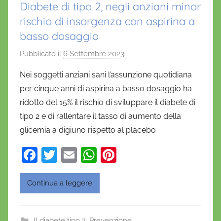
Diabete di tipo 2, negli anziani minor
rischio di insorgenza con aspirina a
basso dosaggio
Pubblicato il
6 Settembre 2023
d
i
Nei soggetti anziani sani l’assunzione quotidiana
D
per cinque anni di aspirina a basso dosaggio ha
a
ridotto del 15% il rischio di sviluppare il diabete di
n
tipo 2 e di rallentare il tasso di aumento della
i
glicemia a digiuno rispetto al placebo
e
l
F
T
E
W
Pi
a
a
w
m
h
nt
D
c
itt
ai
at
er
'
Continua a leggere
O
e
er
l
s
e
n
b
A
st
Il diabete tipo 2
,
Prevenzione
o