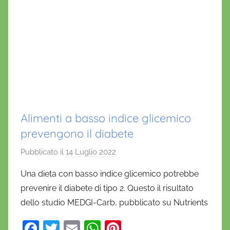
o
Alimenti a basso indice glicemico
prevengono il diabete
Pubblicato il
14 Luglio 2022
d
i
Una dieta con basso indice glicemico potrebbe
D
prevenire il diabete di tipo 2. Questo il risultato
a
dello studio MEDGI-Carb, pubblicato su Nutrients
n
i
F
T
E
W
Pi