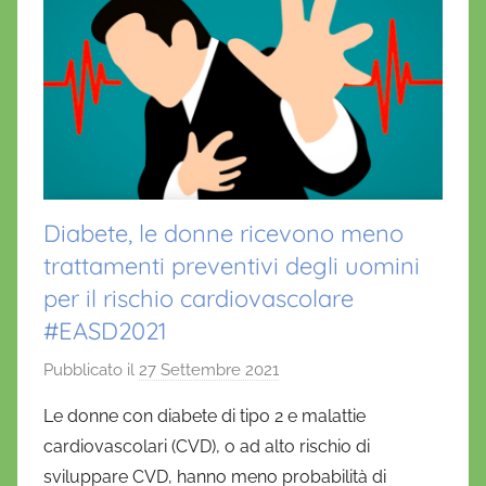
Diabete, le donne ricevono meno
trattamenti preventivi degli uomini
per il rischio cardiovascolare
#EASD2021
Pubblicato il
27 Settembre 2021
d
i
Le donne con diabete di tipo 2 e malattie
D
cardiovascolari (CVD), o ad alto rischio di
a
sviluppare CVD, hanno meno probabilità di
n