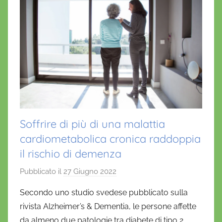
Soffrire di più di una malattia
cardiometabolica cronica raddoppia
il rischio di demenza
Pubblicato il
27 Giugno 2022
d
i
Secondo uno studio svedese pubblicato sulla
D
rivista Alzheimer’s & Dementia, le persone affette
a
da almeno due patologie tra diabete di tipo 2,