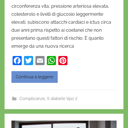
a
circonferenza vita, pressione arteriosa elevata,
n
colesterolo e livelli di glucosio leggermente
i
elevati, subiscono attacchi cardiaci e ictus circa
e
due anni prima rispetto ai coetanei che non
l
a
presentano questi fattori di rischio. È quanto
D
emerge da una nuova ricerca
'
F
T
E
W
Pi
O
a
w
m
h
nt
n
o
c
itt
ai
at
er
Continua a leggere
f
e
er
l
s
e
r
b
A
st
i
Complicanze
,
Il diabete tipo 2
o
p
o
o
p
k