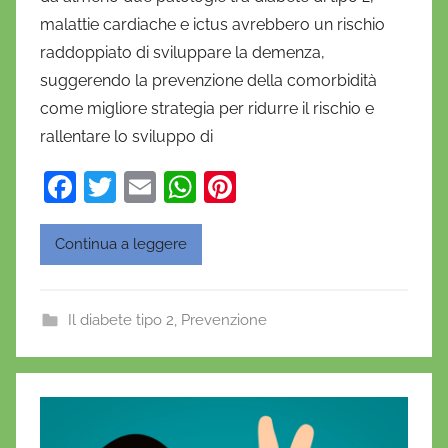
n
malattie cardiache e ictus avrebbero un rischio
i
raddoppiato di sviluppare la demenza,
e
suggerendo la prevenzione della comorbidità
l
a
come migliore strategia per ridurre il rischio e
D
rallentare lo sviluppo di
'
F
T
E
W
Pi
O
a
w
m
h
nt
n
o
c
itt
ai
at
er
Continua a leggere
f
e
er
l
s
e
r
b
A
st
i
Il diabete tipo 2
,
Prevenzione
o
p
o
o
p
k