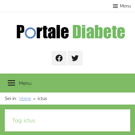
Salta
contenuto
Menu
al
contenuto
Portale
Facebook
Twitter
Diabete
Menu
Sei in:
Home
ictus
Tag:
ictus