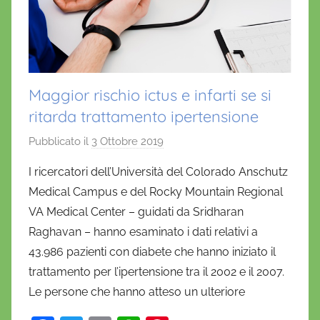
Maggior rischio ictus e infarti se si
ritarda trattamento ipertensione
Pubblicato il
3 Ottobre 2019
d
i
I ricercatori dell’Università del Colorado Anschutz
D
Medical Campus e del Rocky Mountain Regional
a
VA Medical Center – guidati da Sridharan
n
Raghavan – hanno esaminato i dati relativi a
i
43.986 pazienti con diabete che hanno iniziato il
e
trattamento per l’ipertensione tra il 2002 e il 2007.
l
a
Le persone che hanno atteso un ulteriore
D