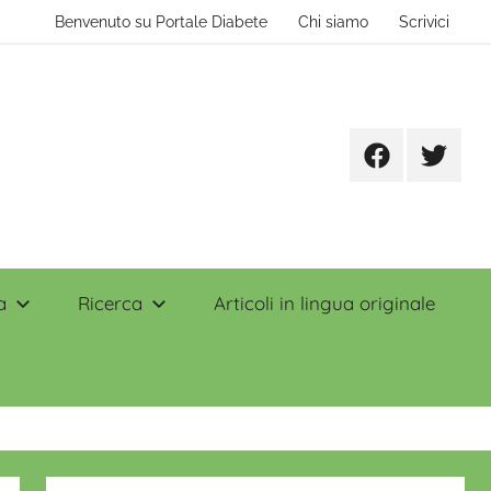
Benvenuto su Portale Diabete
Chi siamo
Scrivici
Facebook
Twitter
a
Ricerca
Articoli in lingua originale