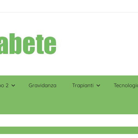
po 2
Gravidanza
Trapianti
Tecnologi