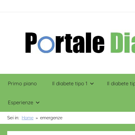
Salta
contenuto
al
contenuto
Portale
Primo piano
Il diabete tipo 1
Il diabete ti
Diabete
Esperienze
Sei in:
Home
emergenze