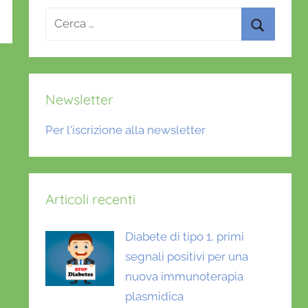
Ricerca
per:
Cerca
Newsletter
Per l'iscrizione alla newsletter
Articoli recenti
Diabete di tipo 1, primi
segnali positivi per una
nuova immunoterapia
plasmidica