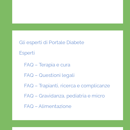
Gli esperti di Portale Diabete
Esperti
FAQ – Terapia e cura
FAQ – Questioni legali
FAQ – Trapianti, ricerca e complicanze
FAQ – Gravidanza, pediatria e micro
FAQ – Alimentazione