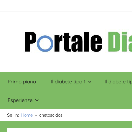
Salta
contenuto
al
contenuto
Portale
Primo piano
Il diabete tipo 1
Il diabete ti
Diabete
Esperienze
Sei in:
Home
chetoscidosi