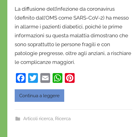
i
La diffusione dell’infezione da coronavirus
D
(definito dall’OMS come SARS-CoV-2) ha messo
a
in allarme i pazienti diabetici, poiché le prime
n
informazioni su questa malattia dimostrano che
i
e
sono soprattutto le persone fragili e con
l
patologie pregresse, oltre agli anziani, a rischiare
a
le complicanze maggiori.
D
'
F
T
E
W
Pi
O
a
w
m
h
nt
n
c
itt
ai
at
er
Continua a leggere
o
e
er
l
s
e
f
b
A
st
r
Articoli ricerca
,
Ricerca
i
o
p
o
o
p