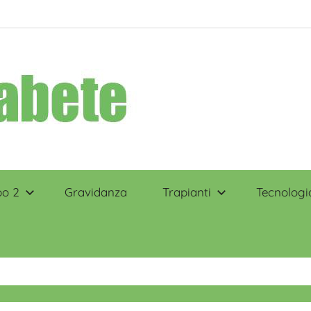
po 2
Gravidanza
Trapianti
Tecnologi