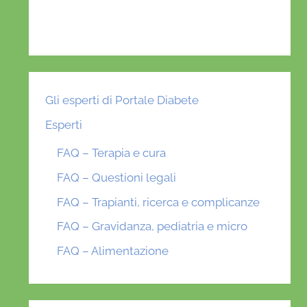
Gli esperti di Portale Diabete
Esperti
FAQ – Terapia e cura
FAQ – Questioni legali
FAQ – Trapianti, ricerca e complicanze
FAQ – Gravidanza, pediatria e micro
FAQ – Alimentazione