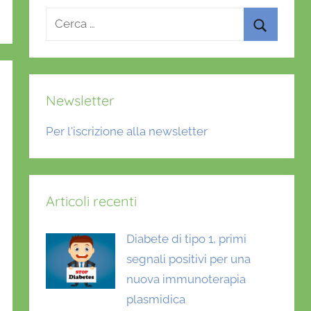
Ricerca
per:
Cerca
Newsletter
Per l'iscrizione alla newsletter
Articoli recenti
Diabete di tipo 1, primi
segnali positivi per una
nuova immunoterapia
plasmidica