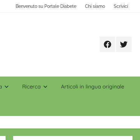
Benvenuto su Portale Diabete
Chi siamo
Scrivici
Facebook
Twitter
a
Ricerca
Articoli in lingua originale