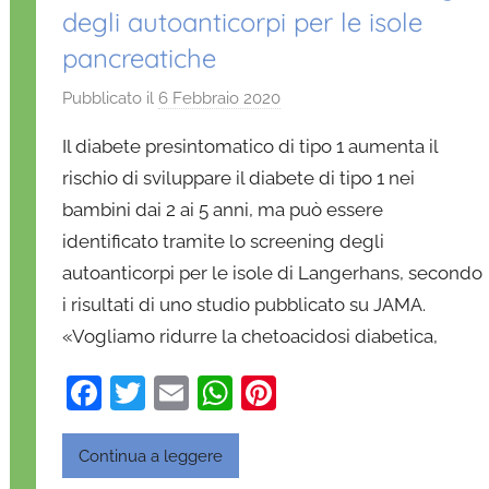
degli autoanticorpi per le isole
pancreatiche
Pubblicato il
6 Febbraio 2020
d
i
Il diabete presintomatico di tipo 1 aumenta il
D
rischio di sviluppare il diabete di tipo 1 nei
a
bambini dai 2 ai 5 anni, ma può essere
n
identificato tramite lo screening degli
i
e
autoanticorpi per le isole di Langerhans, secondo
l
i risultati di uno studio pubblicato su JAMA.
a
«Vogliamo ridurre la chetoacidosi diabetica,
D
'
F
T
E
W
Pi
O
a
w
m
h
nt
n
c
itt
ai
at
er
Continua a leggere
o