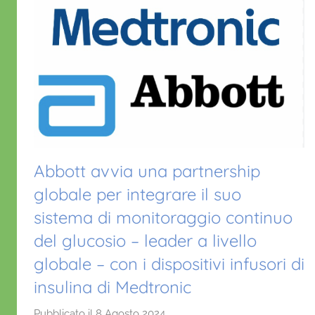
k
Abbott avvia una partnership
globale per integrare il suo
sistema di monitoraggio continuo
del glucosio – leader a livello
globale – con i dispositivi infusori di
insulina di Medtronic
Pubblicato il
8 Agosto 2024
d