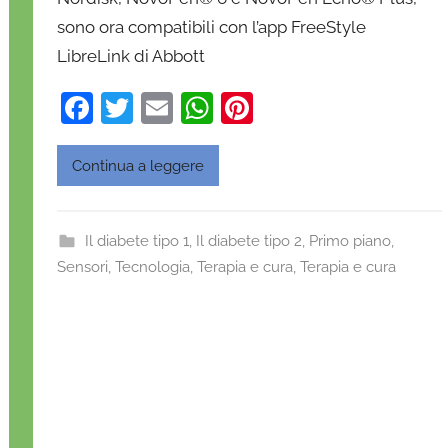
sono ora compatibili con l’app FreeStyle
i
e
LibreLink di Abbott
l
F
T
E
W
Pi
a
D
a
w
m
h
nt
'
c
itt
ai
at
er
Continua a leggere
O
e
er
l
s
e
n
b
A
st
o
Il diabete tipo 1
,
Il diabete tipo 2
,
Primo piano
,
o
p
f
Sensori
,
Tecnologia
,
Terapia e cura
,
Terapia e cura
r
o
p
i
k
o