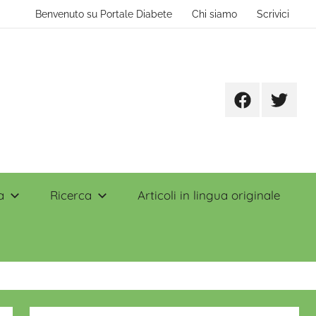
Benvenuto su Portale Diabete
Chi siamo
Scrivici
Facebook
Twitter
a
Ricerca
Articoli in lingua originale