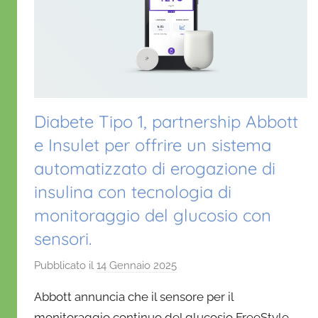
Diabete Tipo 1, partnership Abbott
e Insulet per offrire un sistema
automatizzato di erogazione di
insulina con tecnologia di
monitoraggio del glucosio con
sensori.
Pubblicato il
14 Gennaio 2025
d
i
Abbott annuncia che il sensore per il
D
monitoraggio continuo del glucosio FreeStyle