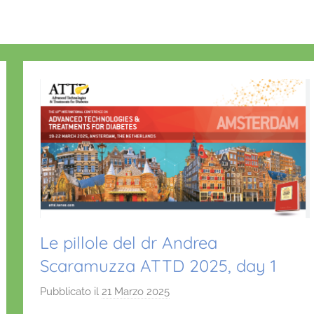
Le pillole del dr Andrea
Scaramuzza ATTD 2025, day 1
Pubblicato il
21 Marzo 2025
d
i