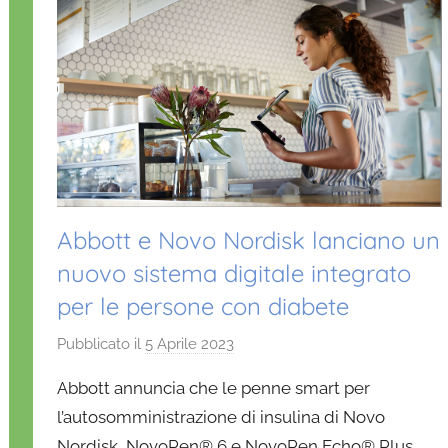
Abbott e Novo Nordisk lanciano un
nuovo sistema digitale integrato
per le persone con diabete
Pubblicato il
5 Aprile 2023
d
i
Abbott annuncia che le penne smart per
D
l’autosomministrazione di insulina di Novo
a
Nordisk, NovoPen® 6 e NovoPen Echo® Plus,
n