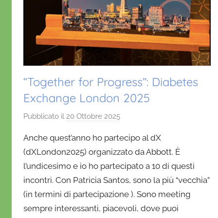
“Together for Progress”: Diabetes
Exchange London 2025
Pubblicato il
20 Ottobre 2025
d
i
Anche quest’anno ho partecipo al dX
D
(dXLondon2025) organizzato da Abbott. È
a
l’undicesimo e io ho partecipato a 10 di questi
n
incontri. Con Patricia Santos, sono la più “vecchia”
i
e
(in termini di partecipazione ). Sono meeting
l
sempre interessanti, piacevoli, dove puoi
a