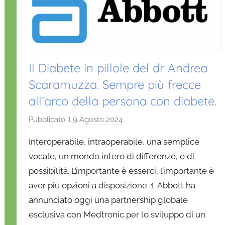
Il Diabete in pillole del dr Andrea
Scaramuzza. Sempre più frecce
all’arco della persona con diabete.
Pubblicato il
9 Agosto 2024
d
i
Interoperabile, intraoperabile, una semplice
D
vocale, un mondo intero di differenze, e di
a
possibilità. L’importante è esserci, l’importante è
n
aver più opzioni a disposizione. 1. Abbott ha
i
e
annunciato oggi una partnership globale
l
esclusiva con Medtronic per lo sviluppo di un
a