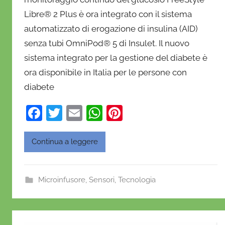
a
Libre® 2 Plus è ora integrato con il sistema
n
automatizzato di erogazione di insulina (AID)
i
e
senza tubi OmniPod® 5 di Insulet. Il nuovo
l
sistema integrato per la gestione del diabete è
a
ora disponibile in Italia per le persone con
D
diabete
'
O
F
T
E
W
Pi
n
a
w
m
h
nt
o
c
itt
ai
at
er
Continua a leggere
f
e
er
l
s
e
r
i
b
A
st
Microinfusore
,
Sensori
,
Tecnologia
o
o
p
o
p