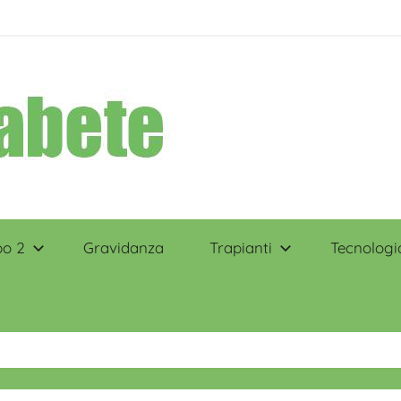
po 2
Gravidanza
Trapianti
Tecnologi