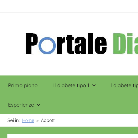
Salta
contenuto
al
contenuto
Portale
Primo piano
Il diabete tipo 1
Il diabete ti
Diabete
Esperienze
Sei in:
Home
Abbott