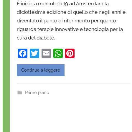
È iniziata mercoledì 19 ad Amsterdam la
D
diciottesima edizione di quello che negli anni è
a
diventato il punto di riferimento per quanto
n
riguarda terapie innovative e tecnologia per la
i
e
cura del diabete.
l
F
T
E
W
Pi
a
D
a
w
m
h
nt
'
c
itt
ai
at
er
Continua a leggere
O
e
er
l
s
e
n
b
A
st
o
Primo piano
o
p
f
r
o
p
i
k
o