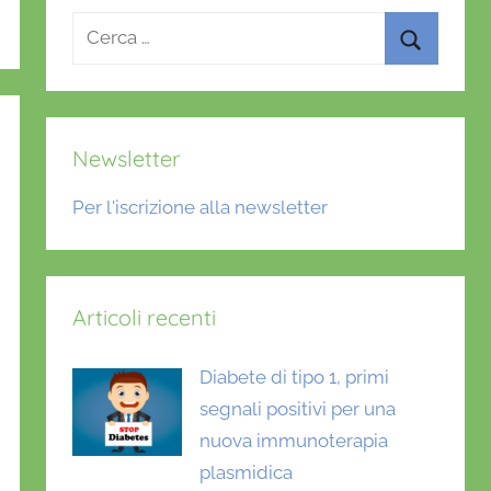
Ricerca
per:
Cerca
Newsletter
Per l'iscrizione alla newsletter
Articoli recenti
Diabete di tipo 1, primi
segnali positivi per una
nuova immunoterapia
plasmidica