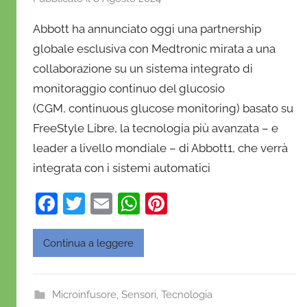
i
Abbott ha annunciato oggi una partnership
D
globale esclusiva con Medtronic mirata a una
a
collaborazione su un sistema integrato di
n
monitoraggio continuo del glucosio
i
e
(CGM, continuous glucose monitoring) basato su
l
FreeStyle Libre, la tecnologia più avanzata – e
a
leader a livello mondiale – di Abbott1, che verrà
D
integrata con i sistemi automatici
'
O
F
T
E
W
Pi
n
a
w
m
h
nt
o
c
itt
ai
at
er
Continua a leggere
f
e
er
l
s
e
r
i
b
A
st
Microinfusore
,
Sensori
,
Tecnologia
o