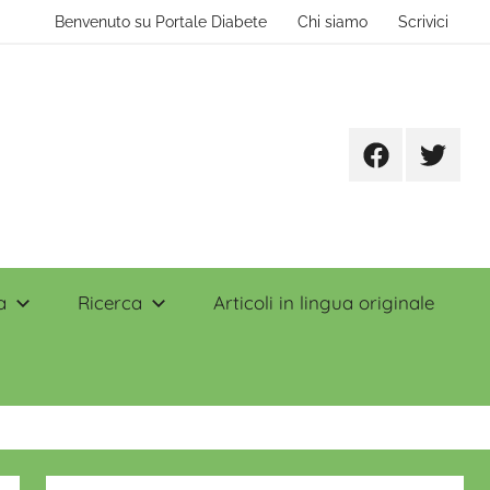
Benvenuto su Portale Diabete
Chi siamo
Scrivici
Facebook
Twitter
a
Ricerca
Articoli in lingua originale