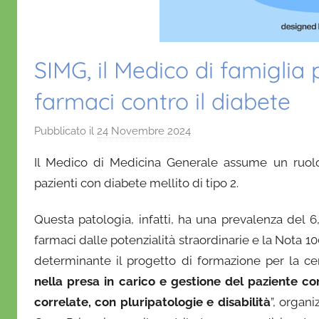
SIMG, il Medico di famiglia 
farmaci contro il diabete
Pubblicato il
24 Novembre 2024
d
i
Il Medico di Medicina Generale assume un ruol
D
pazienti con diabete mellito di tipo 2.
a
n
Questa patologia, infatti, ha una prevalenza del 
i
farmaci dalle potenzialità straordinarie e la Nota 10
e
determinante il progetto di formazione per la cert
l
a
nella presa in carico e gestione del paziente c
D
correlate, con pluripatologie e disabilità
”, organ
'