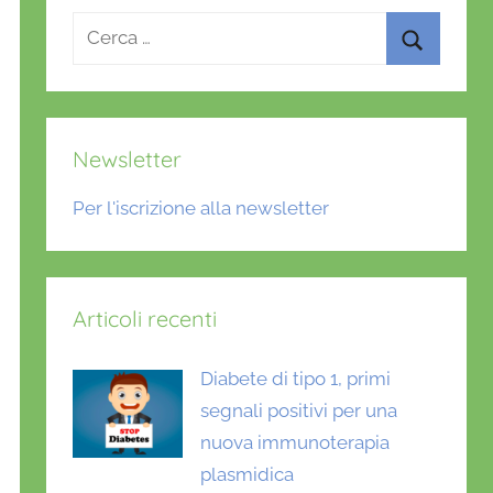
Ricerca
per:
Cerca
Newsletter
Per l'iscrizione alla newsletter
Articoli recenti
Diabete di tipo 1, primi
segnali positivi per una
nuova immunoterapia
plasmidica