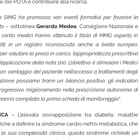
e dei PDTA e contribuire alla ricerca.
 SIMG ha promosso vari eventi formativi per favorire la
to
– sottolinea
Gerardo Medea
, Consigliere Nazionale e
 cento medici hanno ottenuto il titolo di MMG esperto in
tti in un registro riconosciuto anche a livello europeo.
valutare la presa in carico, l’appropriatezza prescrittiva
applicazione della nota 100. L’obiettivo è stimolare i Medici
on vantaggio del paziente nell’accesso a trattamenti dagli
azione possiamo trarre un bilancio positivo: gli indicatori
rogressivo miglioramento nella prescrizione autonoma di
e hanno compilato la prima scheda di monitoraggio
”.
ICA
– L’elevata sovrapposizione tra diabete, malattie
ifiche a definire la sindrome cardio-nefro-metabolica, che
 la sua complessità clinica, questa sindrome richiede un