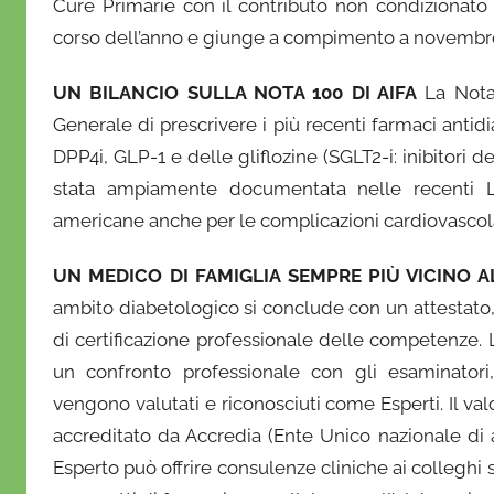
Cure Primarie con il contributo non condizionato 
O
corso dell’anno e giunge a compimento a novembre
n
o
UN BILANCIO SULLA NOTA 100 DI AIFA
La Nota 
f
Generale di prescrivere i più recenti farmaci antidiab
r
DPP4i, GLP-1 e delle gliflozine (SGLT2-i: inibitori de
i
stata ampiamente documentata nelle recenti L
o
americane anche per le complicazioni cardiovascolar
UN MEDICO DI FAMIGLIA SEMPRE PIÙ VICINO A
ambito diabetologico si conclude con un attestato, 
di certificazione professionale delle competenze.
un confronto professionale con gli esaminatori,
vengono valutati e riconosciuti come Esperti. Il val
accreditato da Accredia (Ente Unico nazionale di
Esperto può offrire consulenze cliniche ai colleghi 