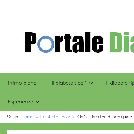
Salta
contenuto
al
contenuto
Portale
Primo piano
Il diabete tipo 1
Il diabete ti
Diabete
Esperienze
Sei in:
Home
Il diabete tipo 2
SIMG, il Medico di famiglia pr