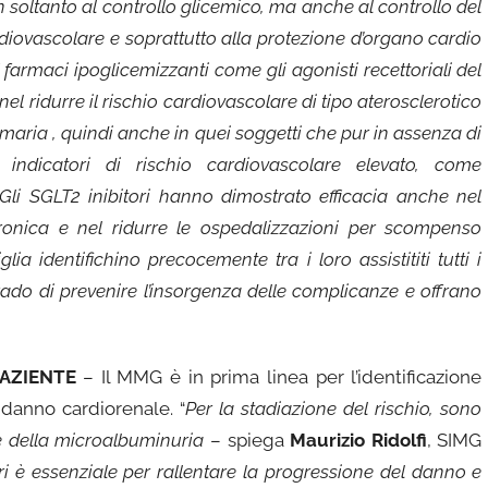
 soltanto al controllo glicemico, ma anche al controllo del
ardiovascolare e soprattutto alla protezione d’organo cardio
I farmaci ipoglicemizzanti come gli agonisti recettoriali del
el ridurre il rischio cardiovascolare di tipo aterosclerotico
maria , quindi anche in quei soggetti che pur in assenza di
 indicatori di rischio cardiovascolare elevato, come
a.Gli SGLT2 inibitori hanno dimostrato efficacia anche nel
cronica e nel ridurre le ospedalizzazioni per scompenso
a identifichino precocemente tra i loro assistititi tutti i
rado di prevenire l’insorgenza delle complicanze e offrano
AZIENTE
– Il MMG è in prima linea per l’identificazione
 danno cardiorenale. “
Per la stadiazione del rischio, sono
ore della microalbuminuria
– spiega
Maurizio Ridolfi
, SIMG
ri è essenziale per rallentare la progressione del danno e