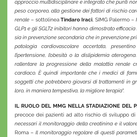
approccio multidisciplinare e integrato che punti non
peso corporeo, alla gestione dei fattori di rischio c
renale
– sottolinea
Tindaro Iraci
, SIMG Palermo –
GLP1 e gli SGLT2 inibitori hanno dimostrato efficacia n
sia in prevenzione secondaria che in prevenzione pri
patologia cardiovascolare accertata, presentino
l’ipertensione, l’obesità o la dislipidemia aterogen
rallentare la progressione della malattia renale 
cardiaco. È quindi importante che i medici di famigli
soggetti che potrebbero giovarsi di trattamenti in g
loro, in maniera tempestiva, la migliore terapia
”.
IL RUOLO DEL MMG NELLA STADIAZIONE DEL P
precoce dei pazienti ad alto rischio di sviluppo di
necessari il monitoraggio della creatinina e il val
Roma –
Il monitoraggio regolare di questi paramet