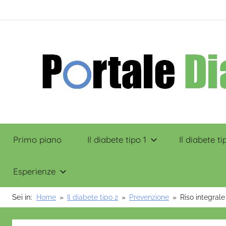
Salta
contenuto
al
contenuto
Portale
Primo piano
Il diabete tipo 1
Il diabete ti
Diabete
Esperienze
Sei in:
Home
Il diabete tipo 2
Prevenzione
Riso integrale