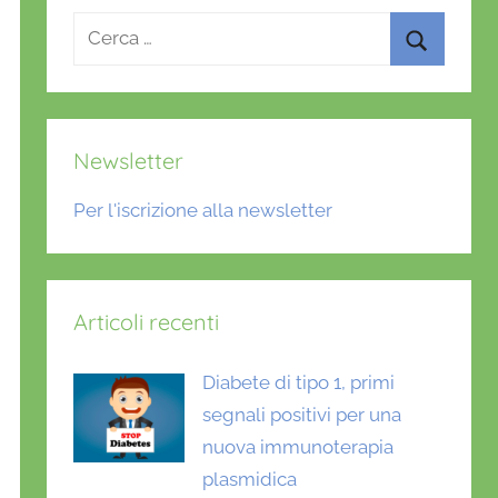
Ricerca
per:
Cerca
Newsletter
Per l'iscrizione alla newsletter
Articoli recenti
Diabete di tipo 1, primi
segnali positivi per una
nuova immunoterapia
plasmidica