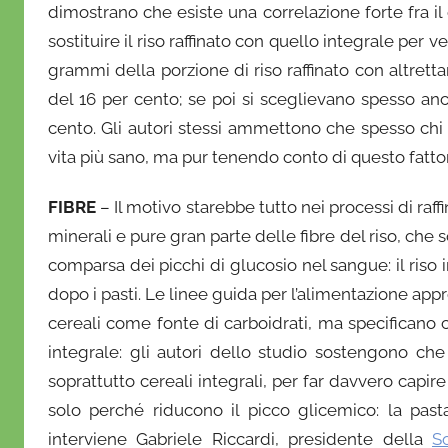
dimostrano che esiste una correlazione forte fra il
r
sostituire il riso raffinato con quello integrale per 
i
grammi della porzione di riso raffinato con altretta
o
del 16 per cento; se poi si sceglievano spesso anch
cento. Gli autori stessi ammettono che spesso chi
vita più sano, ma pur tenendo conto di questo fattor
FIBRE
– Il motivo starebbe tutto nei processi di raff
minerali e pure gran parte delle fibre del riso, che 
comparsa dei picchi di glucosio nel sangue: il riso
dopo i pasti. Le linee guida per l’alimentazione ap
cereali come fonte di carboidrati, ma specifica
integrale: gli autori dello studio sostengono che
soprattutto cereali integrali, per far davvero capire
solo perché riducono il picco glicemico: la pasta
interviene Gabriele Riccardi, presidente della
S