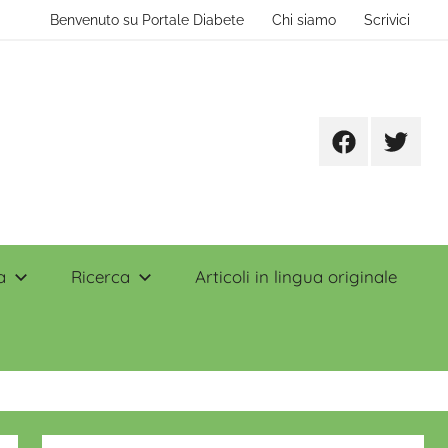
Benvenuto su Portale Diabete
Chi siamo
Scrivici
Facebook
Twitter
a
Ricerca
Articoli in lingua originale