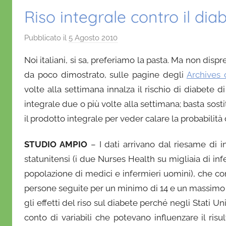
Riso integrale contro il dia
Pubblicato il
5 Agosto 2010
d
i
Noi italiani, si sa, preferiamo la pasta. Ma non dispr
D
da poco dimostrato, sulle pagine degli
Archives 
a
volte alla settimana innalza il rischio di diabete di 
n
integrale due o più volte alla settimana; basta sost
i
e
il prodotto integrale per veder calare la probabilità
l
a
STUDIO AMPIO
– I dati arrivano dal riesame di i
D
statunitensi (i due Nurses Health su migliaia di i
'
popolazione di medici e infermieri uomini), che
O
persone seguite per un minimo di 14 e un massimo d
n
gli effetti del riso sul diabete perché negli Stati U
o
conto di variabili che potevano influenzare il risult
f