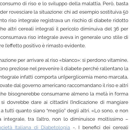
 consumo di riso e lo sviluppo della malattia. Però, basta
veder rovesciare la situazione: chi ad esempio sostituiva 50
nto riso integrale registrava un rischio di diabete ridotto
e altri cereali integrali il pericolo diminuiva del 36 per
 consumava riso integrale aveva in generale uno stile di
e l’effetto positivo è rimasto evidente.
inazione per arrivare al riso «bianco»: si perdono vitamine,
sono preziose nel prevenire il diabete perché rallentano la
 integrale infatti comporta un’iperglicemia meno marcata,
provate dal governo americano raccomandano il riso e altri
no che bisognerebbe consumarne almeno la metà in forma
 si dovrebbe dare ai cittadini l’indicazione di mangiare
 a tutti quanto siano “meglio” degli altri. «Lo sono, e non
 integrale, tra l’altro, non lo diminuisce moltissimo –
ocietà Italiana di Diabetologia
-. I benefici dei cereali