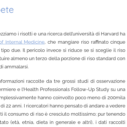
bete
ezziamo i risotti e una ricerca dell’università di Harvard ha
of Internal Medicine
, che mangiare riso raffinato cinque
tipo due. Il pericolo invece si riduce se si sceglie il riso
ituire almeno un terzo della porzione di riso standard con
 di ammalarsi.
nformazioni raccolte da tre grossi studi di osservazione
nfermiere e l’Health Professionals Follow-Up Study su una
 complessivamente hanno coinvolto poco meno di 200mila
i 22 anni. I ricercatori hanno pensato di andare a vedere
niti il consumo di riso è cresciuto moltissimo; pur tenendo
ato (età, etnia, dieta in generale e altri), i dati raccolti