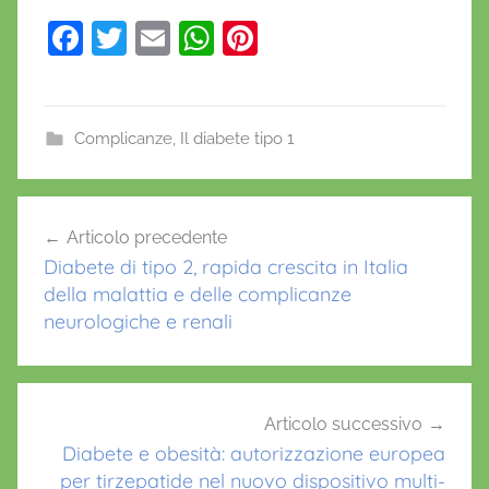
F
T
E
W
Pi
a
w
m
h
nt
c
itt
ai
at
er
e
er
l
s
e
Complicanze
,
Il diabete tipo 1
b
A
st
C
o
p
Navigazione
G
Articolo precedente
o
p
articoli
M
Diabete di tipo 2, rapida crescita in Italia
k
,
della malattia e delle complicanze
m
neurologiche e renali
i
c
r
o
Articolo successivo
Diabete e obesità: autorizzazione europea
i
per tirzepatide nel nuovo dispositivo multi-
n