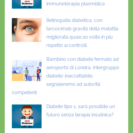
a
immunoterapia plasmidica
d
i
Retinopatia diabetica, con
a
tarcocimab gravità della malattia
b
migliorata quasi 20 volte in più
e
rispetto ai controlli
t
i
Bambino con diabete fermato ad
c
aeroporto di Londra, Intergruppo
a
diabete: inaccettabile,
,
segnaleremo ad autorità
s
competenti
e
n
Diabete tipo 1, sarà possibile un
s
futuro senza terapia insulinica?
o
r