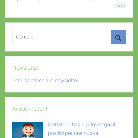
dose
f
u
s
o
Ricerca
r
per:
e
Cerca
,
r
Newsletter
e
t
Per l'iscrizione alla newsletter
i
n
o
Articoli recenti
p
a
Diabete di tipo 1, primi segnali
t
positivi per una nuova
i