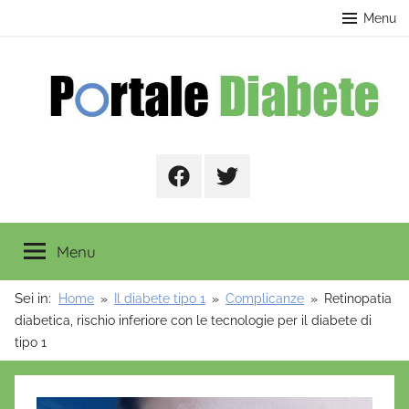
Salta
contenuto
Menu
al
contenuto
Portale
Facebook
Twitter
Diabete
Menu
Sei in:
Home
Il diabete tipo 1
Complicanze
Retinopatia
diabetica, rischio inferiore con le tecnologie per il diabete di
tipo 1