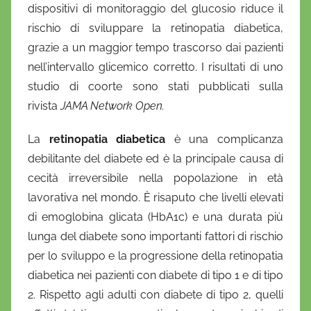
dispositivi di monitoraggio del glucosio riduce il
a
rischio di sviluppare la retinopatia diabetica,
n
grazie a un maggior tempo trascorso dai pazienti
i
nell’intervallo glicemico corretto
. I risultati di uno
e
studio di coorte sono stati pubblicati sulla
l
a
rivista
JAMA Network Open.
D
La
retinopatia diabetica
è una complicanza
'
debilitante del diabete ed è la principale causa di
O
n
cecità irreversibile nella popolazione in età
o
lavorativa nel mondo. È risaputo che livelli elevati
f
di emoglobina glicata (HbA1c) e una durata più
r
lunga del diabete sono importanti fattori di rischio
i
per lo sviluppo e la progressione della retinopatia
o
diabetica nei pazienti con diabete di tipo 1 e di tipo
2. Rispetto agli adulti con diabete di tipo 2, quelli