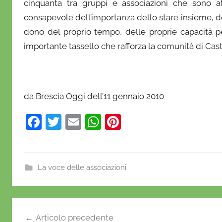
cinquanta tra gruppi e associazioni che sono a
consapevole dell’importanza dello stare insieme, del
dono del proprio tempo, delle proprie capacità p
importante tassello che rafforza la comunità di Caste
da Brescia Oggi dell’11 gennaio 2010
F
T
E
W
Pi
a
w
m
h
nt
c
itt
ai
at
er
e
er
l
s
e
La voce delle associazioni
b
A
st
o
p
Navigazione
o
p
Articolo precedente