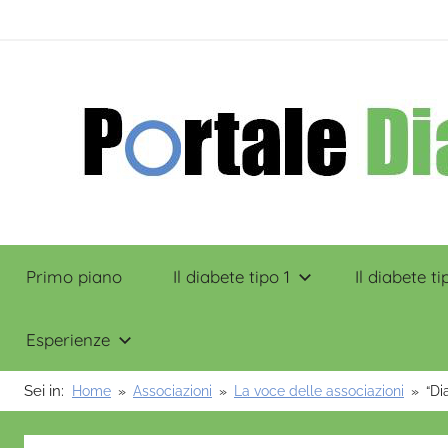
Salta
contenuto
al
contenuto
Portale
Primo piano
Il diabete tipo 1
Il diabete ti
Diabete
Esperienze
Sei in:
Home
Associazioni
La voce delle associazioni
“Di