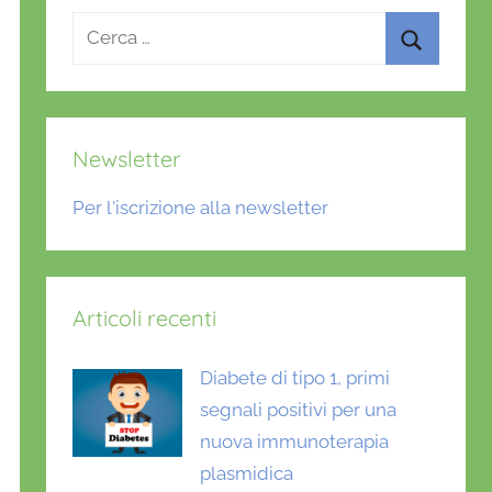
Ricerca
per:
Cerca
Newsletter
Per l'iscrizione alla newsletter
Articoli recenti
Diabete di tipo 1, primi
segnali positivi per una
nuova immunoterapia
plasmidica