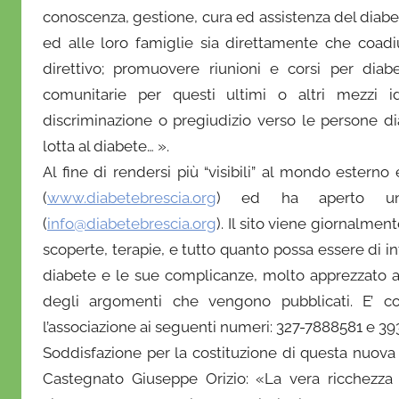
r
conoscenza, gestione, cura ed assistenza del diabet
i
ed alle loro famiglie sia direttamente che coadi
o
direttivo; promuovere riunioni e corsi per diab
comunitarie per questi ultimi o altri mezzi id
discriminazione o pregiudizio verso le persone d
lotta al diabete… ».
Al fine di rendersi più “visibili” al mondo esterno 
(
www.diabetebrescia.org
) ed ha aperto una 
(
info@diabetebrescia.org
). Il sito viene giornalme
scoperte, terapie, e tutto quanto possa essere di i
diabete e le sue complicanze, molto apprezzato an
degli argomenti che vengono pubblicati. E’ c
l’associazione ai seguenti numeri: 327-7888581 e 3
Soddisfazione per la costituzione di questa nuova 
Castegnato Giuseppe Orizio: «La vera ricchezza 