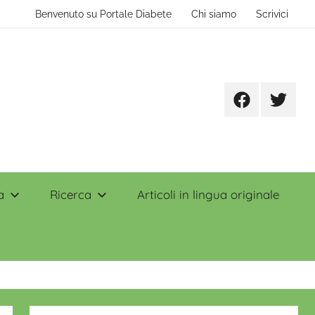
Benvenuto su Portale Diabete
Chi siamo
Scrivici
Facebook
Twitter
a
Ricerca
Articoli in lingua originale