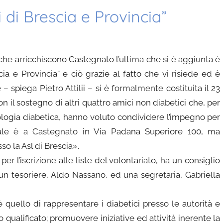
 di Brescia e Provincia”
che arricchiscono Castegnato l’ultima che si è aggiunta è
cia e Provincia” e ciò grazie al fatto che vi risiede ed è
e – spiega Pietro Attilii – si è formalmente costituita il 23
 il sostegno di altri quattro amici non diabetici che, per
tologia diabetica, hanno voluto condividere l’impegno per
gale è a Castegnato in Via Padana Superiore 100, ma
o la Asl di Brescia».
er l’iscrizione alle liste del volontariato, ha un consiglio
 un tesoriere, Aldo Nassano, ed una segretaria, Gabriella
’è quello di rappresentare i diabetici presso le autorità e
 qualificato; promuovere iniziative ed attività inerente la