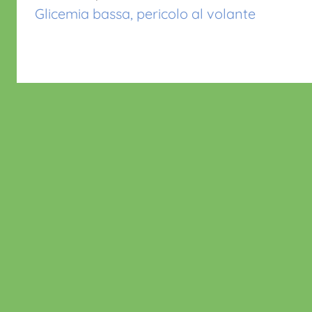
articoli
k
Glicemia bassa, pericolo al volante