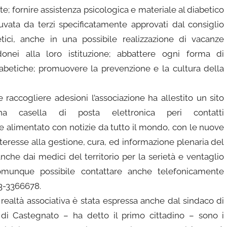
e; fornire assistenza psicologica e materiale al diabetico
uvata da terzi specificatamente approvati dal consiglio
etici, anche in una possibile realizzazione di vacanze
onei alla loro istituzione; abbattere ogni forma di
iabetiche; promuovere la prevenzione e la cultura della
e raccogliere adesioni l’associazione ha allestito un sito
casella di posta elettronica peri contatti
nte alimentato con notizie da tutto il mondo, con le nuove
nteresse alla gestione, cura, ed informazione plenaria del
che dai medici del territorio per la serietà e ventaglio
omunque possibile contattare anche telefonicamente
93-3366678.
realtà associativa è stata espressa anche dal sindaco di
di Castegnato – ha detto il primo cittadino – sono i