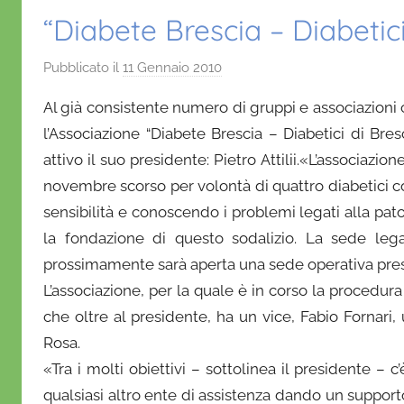
“Diabete Brescia – Diabetici
Pubblicato il
11 Gennaio 2010
d
i
Al già consistente numero di gruppi e associazioni 
D
l’Associazione “Diabete Brescia – Diabetici di Bres
a
attivo il suo presidente: Pietro Attilii.«L’associazion
n
novembre scorso per volontà di quattro diabetici con
i
e
sensibilità e conoscendo i problemi legati alla pa
l
la fondazione di questo sodalizio. La sede le
a
prossimamente sarà aperta una sede operativa press
D
L’associazione, per la quale è in corso la procedura p
'
che oltre al presidente, ha un vice, Fabio Fornari,
O
Rosa.
n
«Tra i molti obiettivi – sottolinea il presidente – c
o
qualsiasi altro ente di assistenza dando un supporto
f