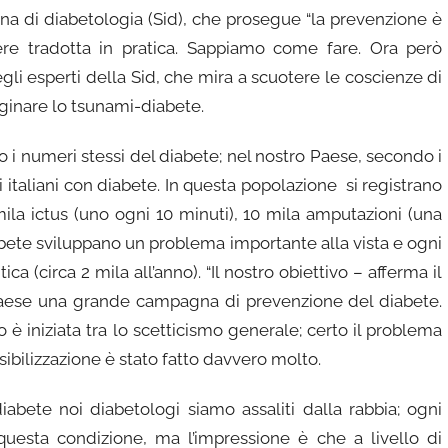
iana di diabetologia (Sid), che prosegue “la prevenzione è
ere tradotta in pratica. Sappiamo come fare. Ora però
li esperti della Sid, che mira a scuotere le coscienze di
 arginare lo tsunami-diabete.
o i numeri stessi del diabete; nel nostro Paese, secondo i
li italiani con diabete. In questa popolazione si registrano
mila ictus (uno ogni 10 minuti), 10 mila amputazioni (una
bete sviluppano un problema importante alla vista e ogni
ca (circa 2 mila all’anno). “Il nostro obiettivo – afferma il
 Paese una grande campagna di prevenzione del diabete.
 è iniziata tra lo scetticismo generale; certo il problema
nsibilizzazione è stato fatto davvero molto.
abete noi diabetologi siamo assaliti dalla rabbia; ogni
questa condizione, ma l’impressione è che a livello di