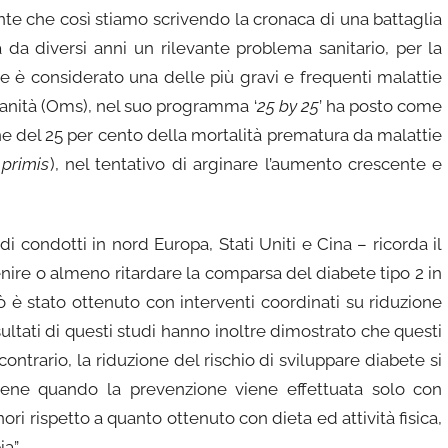
nte che così stiamo scrivendo la cronaca di una battaglia
a da diversi anni un rilevante problema sanitario, per la
te è considerato una delle più gravi e frequenti malattie
sanità (Oms), nel suo programma ‘
25 by 25
’ ha posto come
ione del 25 per cento della mortalità prematura da malattie
 primis
), nel tentativo di arginare l’aumento crescente e
i condotti in nord Europa, Stati Uniti e Cina – ricorda il
nire o almeno ritardare la comparsa del diabete tipo 2 in
iò è stato ottenuto con interventi coordinati su riduzione
isultati di questi studi hanno inoltre dimostrato che questi
contrario, la riduzione del rischio di sviluppare diabete si
iene quando la prevenzione viene effettuata solo con
ori rispetto a quanto ottenuto con dieta ed attività fisica,
a”.