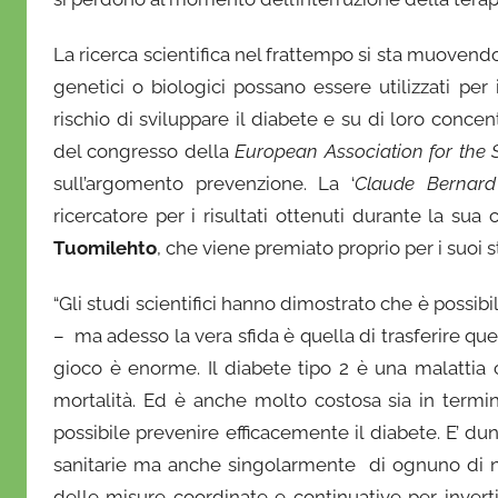
La ricerca scientifica nel frattempo si sta muovendo
genetici o biologici possano essere utilizzati pe
rischio di sviluppare il diabete e su di loro concen
del congresso della
European Association for the 
sull’argomento prevenzione. La ‘
Claude Bernar
ricercatore per i risultati ottenuti durante la sua
Tuomilehto
, che viene premiato proprio per i suoi s
“Gli studi scientifici hanno dimostrato che è possibil
– ma adesso la vera sfida è quella di trasferire ques
gioco è enorme. Il diabete tipo 2 è una malattia 
mortalità. Ed è anche molto costosa sia in termini
possibile prevenire efficacemente il diabete. E’ du
sanitarie ma anche singolarmente di ognuno di n
delle misure coordinate e continuative per invert