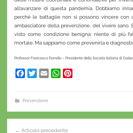
all’avanzare di questa pandemia. Dobbiamo inna
perché le battaglie non si possono vincere con 
ambasciatore della prevenzione, del vivere sano. 
visto come condizione benigna; niente di più fa
mortale. Ma sappiamo come prevenirla e diagnostic
Professor Francesco Purrello – Presidente della Società Italiana di Diabet
F
T
E
W
Pi
a
w
m
h
nt
c
itt
ai
at
er
e
er
l
s
e
Prevenzione
b
A
st
o
p
Navigazione
o
p
Articolo precedente