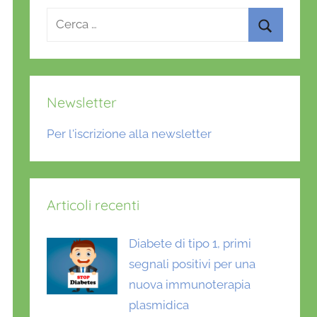
Ricerca
per:
Cerca
Newsletter
Per l'iscrizione alla newsletter
Articoli recenti
Diabete di tipo 1, primi
segnali positivi per una
nuova immunoterapia
plasmidica