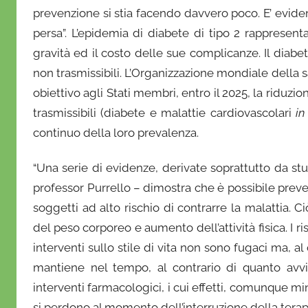
prevenzione si stia facendo davvero poco. E’ evide
persa”. L’epidemia di diabete di tipo 2 rappresent
gravità ed il costo delle sue complicanze. Il diabe
non trasmissibili. L’Organizzazione mondiale della 
obiettivo agli Stati membri, entro il 2025, la riduz
trasmissibili (diabete e malattie cardiovascolari
in
continuo della loro prevalenza.
“Una serie di evidenze, derivate soprattutto da stud
professor
Purrello – dimostra che è possibile preve
soggetti ad alto rischio di contrarre la malattia. C
del peso corporeo e aumento dell’attività fisica. I r
interventi sullo stile di vita non sono fugaci ma, al 
mantiene nel tempo, al contrario di quanto avv
interventi farmacologici, i cui effetti, comunque min
si perdono al momento dell’interruzione della terapi