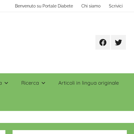
Benvenuto su Portale Diabete
Chi siamo
Scrivici
Facebook
Twitter
a
Ricerca
Articoli in lingua originale