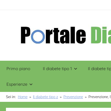
Salta
contenuto
al
contenuto
Portale
Primo piano
Il diabete tipo 1
Il diabete ti
Diabete
Esperienze
Sei in:
Home
Il diabete tipo 2
Prevenzione
Prevenzione, l