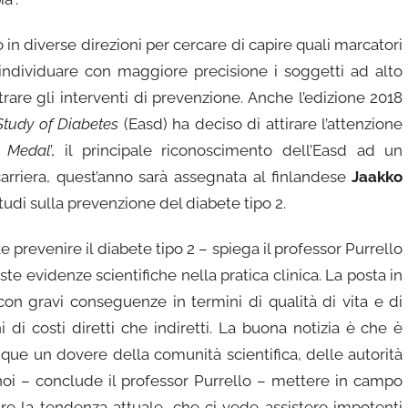
 in diverse direzioni per cercare di capire quali marcatori
r individuare con maggiore precisione i soggetti ad alto
trare gli interventi di prevenzione. Anche l’edizione 2018
Study of Diabetes
(Easd) ha deciso di attirare l’attenzione
d Medal
’, il principale riconoscimento dell’Easd ad un
 carriera, quest’anno sarà assegnata al finlandese
Jaakko
tudi sulla prevenzione del diabete tipo 2.
e prevenire il diabete tipo 2 – spiega il professor Purrello
te evidenze scientifiche nella pratica clinica. La posta in
con gravi conseguenze in termini di qualità di vita e di
 di costi diretti che indiretti. La buona notizia è che è
nque un dovere della comunità scientifica, delle autorità
oi – conclude il professor Purrello – mettere in campo
ire la tendenza attuale, che ci vede assistere impotenti