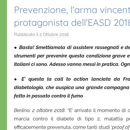
Prevenzione, l’arma vincent
protagonista dell’EASD 201
Pubblicato il
2 Ottobre 2018
d
i
● Basta! Smettiamola di assistere rassegnati e de
D
strumenti per prevenire questa condizione grave e
a
italiani ci sono. Adesso vanno messi in pratica. Og
n
i
● E’ questa la call to action lanciata da Fran
e
diabetologia, che auspica una grande campagna d
l
a
fatto in passato contro il fumo
D
Berlino, 2 ottobre 2018.
“E’ arrivato il momento di
'
O
marcia contro il diabete di tipo 2, malattia 
n
efficacemente prevenuta, come tanti studi ‘
proof o