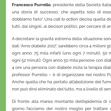
o
Francesco Purrello
, presidente della Società ital
f
una storia di successo, che aspetta solo di ess
r
dobbiamo farlo”. Una
call to action
decisa quella deg
i
tutti, dai singoli, ai decisori politici, per cercare di
o
A decretare la gravità estrema della situazione son
dati ‘Arno diabete 2017’, sarebbero circa 4 milioni g
ogni anno: 75 mila infarti (uno ogni 7 minuti), 50 
ogni 52 minuti). Ogni anno 50 mila persone con dia
4 ore una persona con diabete inizia la terapia dialiti
professor Purrello – è di organizzare nel nostro
Anche quella che ha portato all’abolizione del fumo
non può dirsi eliminato del tutto, ma a livello di se
Di fronte alla marea montante dell’epidemia di di
giorno facciamo del nostro meglio per trattare 