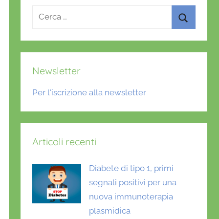
Ricerca
per:
Cerca
Newsletter
Per l'iscrizione alla newsletter
Articoli recenti
Diabete di tipo 1, primi
segnali positivi per una
nuova immunoterapia
plasmidica