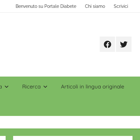
Benvenuto su Portale Diabete
Chi siamo
Scrivici
Facebook
Twitter
a
Ricerca
Articoli in lingua originale