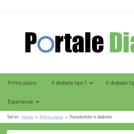
Salta
contenuto
al
contenuto
Portale
Primo piano
Il diabete tipo 1
Il diabete ti
Diabete
Esperienze
Sei in:
Home
Primo piano
Parodontite e diabete