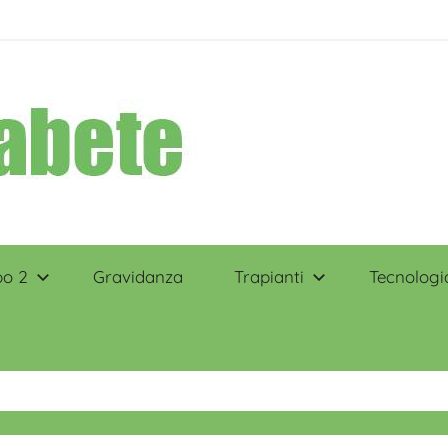
po 2
Gravidanza
Trapianti
Tecnologi