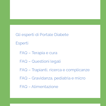
Gli esperti di Portale Diabete
Esperti
FAQ – Terapia e cura
FAQ – Questioni legali
FAQ – Trapianti, ricerca e complicanze
FAQ – Gravidanza, pediatria e micro
FAQ – Alimentazione