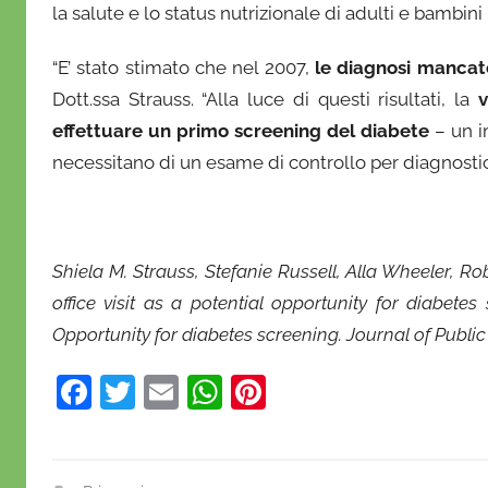
la salute e lo status nutrizionale di adulti e bambini 
r
i
“E’ stato stimato che nel 2007,
le diagnosi manca
o
Dott.ssa Strauss. “Alla luce di questi risultati, la
v
effettuare un primo screening del diabete
– un i
necessitano di un esame di controllo per diagnostica
Shiela M. Strauss, Stefanie Russell, Alla Wheeler, R
office visit as a potential opportunity for diabe
Opportunity for diabetes screening. Journal of Public 
F
T
E
W
Pi
a
w
m
h
nt
c
itt
ai
at
er