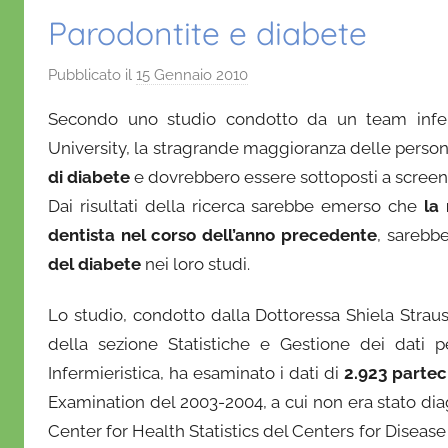
Parodontite e diabete
Pubblicato il
15 Gennaio 2010
d
i
Secondo uno studio condotto da un team infermi
D
University, la stragrande maggioranza delle perso
a
di diabete
e dovrebbero essere sottoposti a screen
n
Dai risultati della ricerca sarebbe emerso che
i
la
e
dentista nel corso dell’anno precedente
, sarebb
l
del diabete
nei loro studi.
a
D
Lo studio, condotto dalla Dottoressa Shiela Straus
'
della sezione Statistiche e Gestione dei dati 
O
Infermieristica, ha esaminato i dati di
2.923 partec
n
Examination del 2003-2004, a cui non era stato diag
o
Center for Health Statistics del Centers for Disease
f