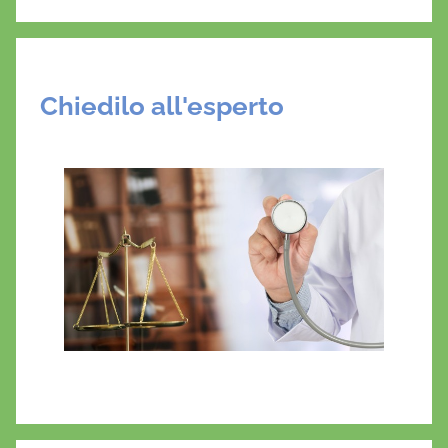
t
o
l
o
Chiedilo all'esperto