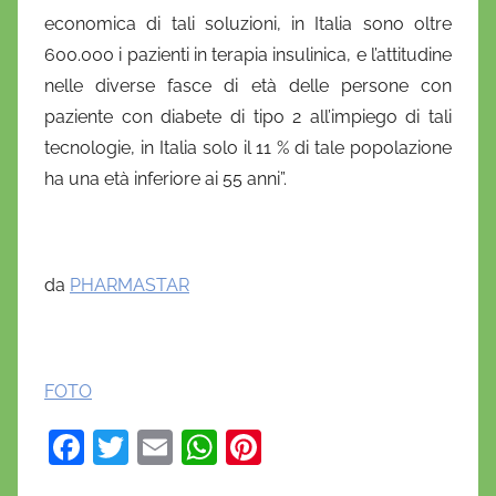
economica di tali soluzioni, in Italia sono oltre
600.000 i pazienti in terapia insulinica, e l’attitudine
nelle diverse fasce di età delle persone con
paziente con diabete di tipo 2 all’impiego di tali
tecnologie, in Italia solo il 11 % di tale popolazione
ha una età inferiore ai 55 anni”.
da
PHARMASTAR
FOTO
F
T
E
W
Pi
a
w
m
h
nt