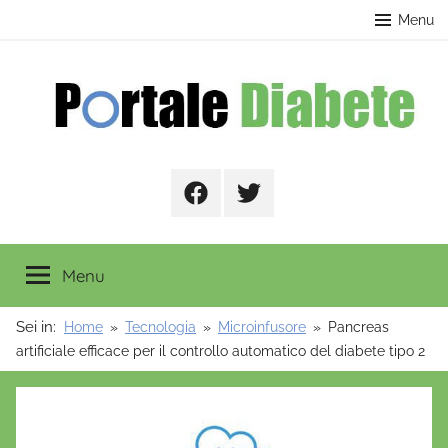
Salta
contenuto
Menu
al
contenuto
Portale
Facebook
Twitter
Diabete
Menu
Sei in:
Home
Tecnologia
Microinfusore
Pancreas
artificiale efficace per il controllo automatico del diabete tipo 2