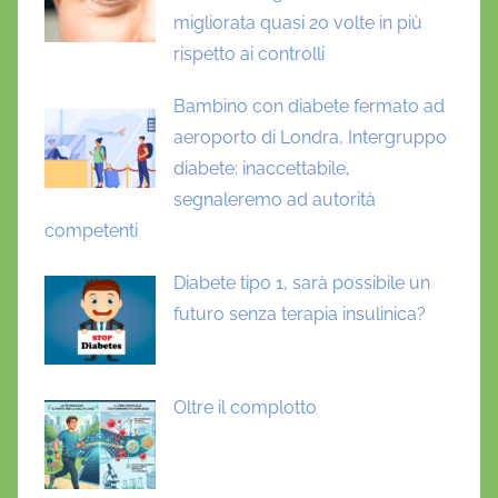
i
migliorata quasi 20 volte in più
c
rispetto ai controlli
i
a
Bambino con diabete fermato ad
l
aeroporto di Londra, Intergruppo
e
diabete: inaccettabile,
,
segnaleremo ad autorità
P
competenti
a
o
Diabete tipo 1, sarà possibile un
l
futuro senza terapia insulinica?
o
D
i
Oltre il complotto
B
a
r