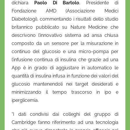
dichiara
Paolo Di Bartolo
, Presidente di
i
Fondazione AMD (Associazione Medici
e
Diabetologi), commentando i risultati dello studio
l
a
britannico pubblicato su Nature Medicine che
D
descrivono l’innovativo sistema ad ansa chiusa
'
composto da un sensore per la misurazione in
O
continuo del glucosio e una micro-pompa per
n
l’infusione continua di insulina che grazie ad una
o
App è in grado di aggiustare in automatico le
f
quantità di insulina infusa in funzione dei valori del
r
glucosio mantenendoli nei target desiderati e
i
minimizzando il tempo trascorso in ipo e
o
iperglicemia.
“I dati condivisi dai colleghi del gruppo di
Cambridge fanno riferimento ad una tecnologia