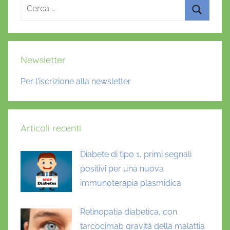
Ricerca
t
per:
e
Cerca
2
,
Newsletter
p
a
Per l'iscrizione alla newsletter
n
c
r
Articoli recenti
e
a
Diabete di tipo 1, primi segnali
s
positivi per una nuova
a
r
immunoterapia plasmidica
t
i
Retinopatia diabetica, con
f
tarcocimab gravità della malattia