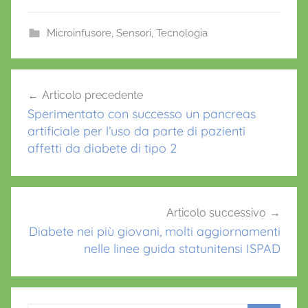
c
itt
ai
at
er
e
er
l
s
e
Microinfusore
,
Sensori
,
Tecnologia
b
A
st
C
o
p
Navigazione
a
Articolo precedente
o
p
articoli
m
Sperimentato con successo un pancreas
k
A
artificiale per l’uso da parte di pazienti
p
affetti da diabete di tipo 2
s
H
x
,
Articolo successivo
Diabete nei più giovani, molti aggiornamenti
d
nelle linee guida statunitensi ISPAD
i
a
b
e